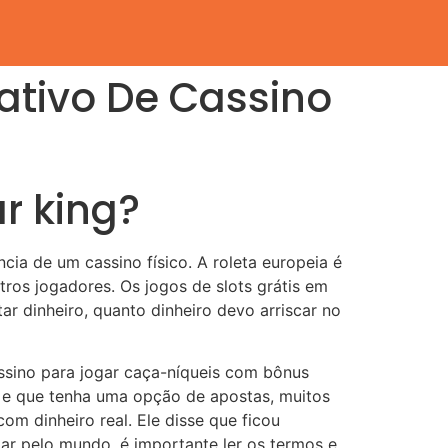
ativo De Cassino
r king?
ia de um cassino físico. A roleta europeia é
tros jogadores. Os jogos de slots grátis em
r dinheiro, quanto dinheiro devo arriscar no
ssino para jogar caça-níqueis com bônus
e e que tenha uma opção de apostas, muitos
m dinheiro real. Ele disse que ficou
jar pelo mundo, é importante ler os termos e