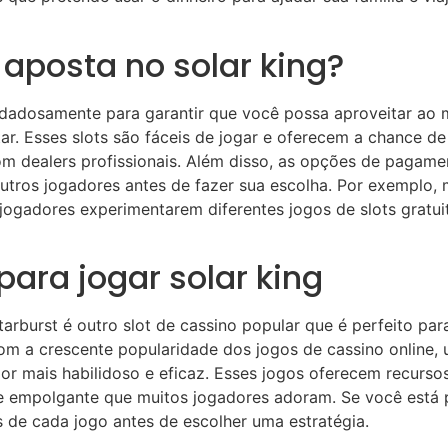
posta no solar king?
idadosamente para garantir que você possa aproveitar ao m
ar. Esses slots são fáceis de jogar e oferecem a chance d
com dealers profissionais. Além disso, as opções de pagam
outros jogadores antes de fazer sua escolha. Por exemplo, 
ogadores experimentarem diferentes jogos de slots gratu
para jogar solar king
Starburst é outro slot de cassino popular que é perfeito pa
Com a crescente popularidade dos jogos de cassino online
or mais habilidoso e eficaz. Esses jogos oferecem recursos
 e empolgante que muitos jogadores adoram. Se você está
 de cada jogo antes de escolher uma estratégia.