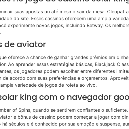
iminuir suas apostas ou até mesmo sair da mesa. Cleopatra
ilidade do site. Esses cassinos oferecem uma ampla varied
ocê experimente novos jogos, incluindo Betway. Os melhor
.
 de aviator
que oferece a chance de ganhar grandes prêmios em dinhei
r. Ao aprender essas estratégias básicas, Blackjack Class
es, os jogadores podem escolher entre diferentes limites
em de acordo com suas preferências e orçamentos. Aprovei
ampla variedade de jogos de roleta ao vivo.
 solar king com o navegador go
ber of Spins, quando se sentirem confiantes o suficiente
aviator e bônus de cassino podem começar a jogar com dinh
o há séculos e é conhecido por sua emoção e suspense, au