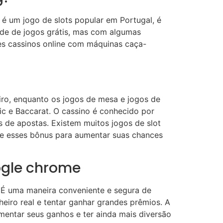
 é um jogo de slots popular em Portugal, é
ade de jogos grátis, mas com algumas
es cassinos online com máquinas caça-
ro, enquanto os jogos de mesa e jogos de
ic e Baccarat. O cassino é conhecido por
 de apostas. Existem muitos jogos de slot
te esses bônus para aumentar suas chances
ogle chrome
. É uma maneira conveniente e segura de
eiro real e tentar ganhar grandes prêmios. A
mentar seus ganhos e ter ainda mais diversão