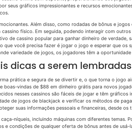
por seus gráficos impressionantes e recursos emocionantes
cos.
emocionantes. Além disso, como rodadas de bônus e jogos d
cassino físico. Em seguida, podendo interagir com outros
ativo de cassino popular para ganhar dinheiro de verdade,
 o que você precisa fazer é jogar o jogo e esperar que os 
de variedade de jogos, os jogadores têm a oportunidade d
is dicas a serem lembradas 
orma prática e segura de se divertir e, o que torna o jogo 
 boas-vindas de $88 em dinheiro grátis para novos jogado
idos nesses cassinos são fáceis de jogar e têm gráficos inc
dade de jogos de blackjack e verificar os métodos de pag
teger suas informações pessoais e financeiras, desde os t
caça-níqueis, incluindo máquinas com diferentes temas. Po
os e condições de qualquer oferta de bônus antes de usá-l