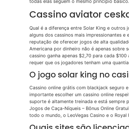
todas elas seguem o mesmo princípio básico
Cassino aviator ceska
Qual é a diferença entre Solar King e outros
alguns dos cassinos mais impressionantes e
reputação de oferecer jogos de alta qualida
Americana por dinheiro não é apenas sobre so
cassino ganha apenas $2,70 para cada $100 a
requer que os jogadores tenham uma quantia s
O jogo solar king no cas
Cassino online grátis com blackjack seguro 
importante escolher um cassino online respei
suporte é altamente treinada e está sempre 
Jogos de Caça-Níqueis – Bônus Online Gratui
todo o mundo, o LeoVegas Casino e o Royal P
Quais sites são licencia