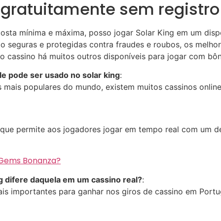
g gratuitamente sem registro
aposta mínima e máxima, posso jogar Solar King em um dis
são seguras e protegidas contra fraudes e roubos, os melho
no cassino há muitos outros disponíveis para jogar com bô
le pode ser usado no solar king
:
 mais populares do mundo, existem muitos cassinos online
, que permite aos jogadores jogar em tempo real com um de
 Gems Bonanza?
g difere daquela em um cassino real?
:
is importantes para ganhar nos giros de cassino em Portu