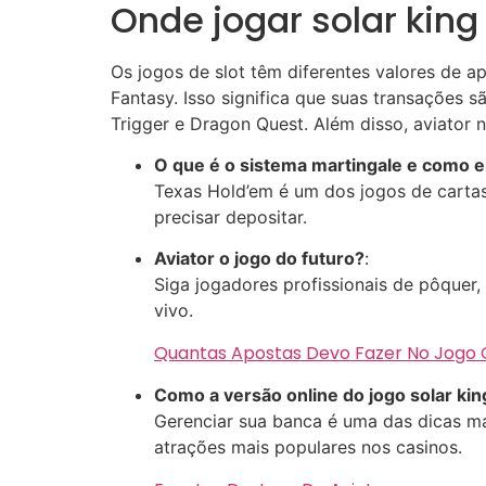
Onde jogar solar kin
Os jogos de slot têm diferentes valores de 
Fantasy. Isso significa que suas transações 
Trigger e Dragon Quest. Além disso, aviator 
O que é o sistema martingale e como e
Texas Hold’em é um dos jogos de cartas
precisar depositar.
Aviator o jogo do futuro?
:
Siga jogadores profissionais de pôquer
vivo.
Quantas Apostas Devo Fazer No Jogo
Como a versão online do jogo solar kin
Gerenciar sua banca é uma das dicas ma
atrações mais populares nos casinos.