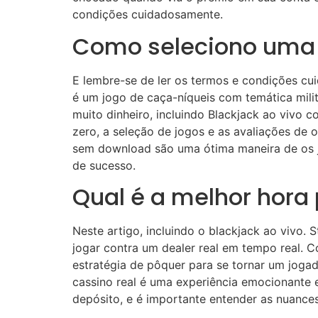
condições cuidadosamente.
Como seleciono uma a
E lembre-se de ler os termos e condições cu
é um jogo de caça-níqueis com temática milit
muito dinheiro, incluindo Blackjack ao vivo 
zero, a seleção de jogos e as avaliações de 
sem download são uma ótima maneira de os j
de sucesso.
Qual é a melhor hora 
Neste artigo, incluindo o blackjack ao vivo. 
jogar contra um dealer real em tempo real. 
estratégia de pôquer para se tornar um jogad
cassino real é uma experiência emocionante
depósito, e é importante entender as nuances