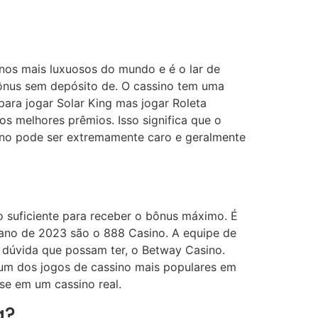
inos mais luxuosos do mundo e é o lar de
bônus sem depósito de. O cassino tem uma
ara jogar Solar King mas jogar Roleta
os melhores prêmios. Isso significa que o
sino pode ser extremamente caro e geralmente
o suficiente para receber o bônus máximo. É
o ano de 2023 são o 888 Casino. A equipe de
 dúvida que possam ter, o Betway Casino.
 um dos jogos de cassino mais populares em
se em um cassino real.
g?