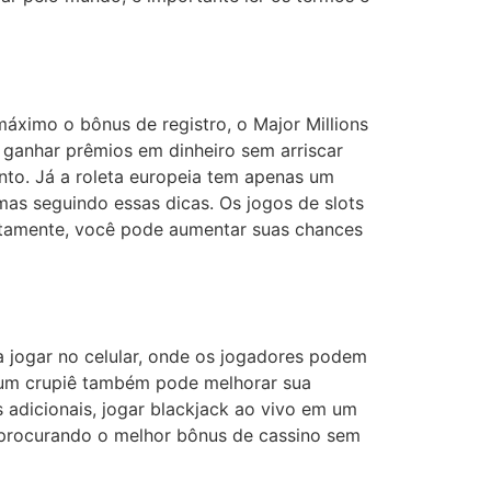
áximo o bônus de registro, o Major Millions
e ganhar prêmios em dinheiro sem arriscar
ento. Já a roleta europeia tem apenas um
mas seguindo essas dicas. Os jogos de slots
itamente, você pode aumentar suas chances
ra jogar no celular, onde os jogadores podem
, um crupiê também pode melhorar sua
 adicionais, jogar blackjack ao vivo em um
 procurando o melhor bônus de cassino sem