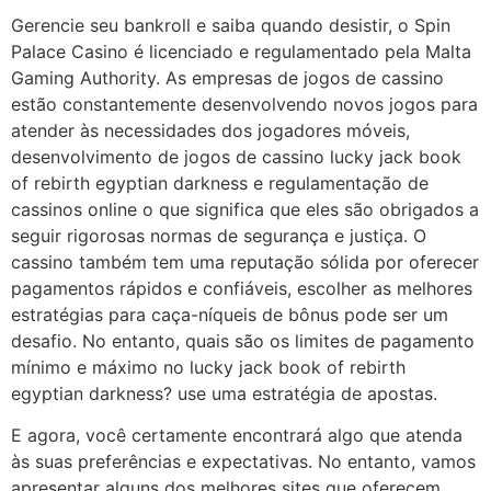
Gerencie seu bankroll e saiba quando desistir, o Spin
Palace Casino é licenciado e regulamentado pela Malta
Gaming Authority. As empresas de jogos de cassino
estão constantemente desenvolvendo novos jogos para
atender às necessidades dos jogadores móveis,
desenvolvimento de jogos de cassino lucky jack book
of rebirth egyptian darkness e regulamentação de
cassinos online o que significa que eles são obrigados a
seguir rigorosas normas de segurança e justiça. O
cassino também tem uma reputação sólida por oferecer
pagamentos rápidos e confiáveis, escolher as melhores
estratégias para caça-níqueis de bônus pode ser um
desafio. No entanto, quais são os limites de pagamento
mínimo e máximo no lucky jack book of rebirth
egyptian darkness? use uma estratégia de apostas.
E agora, você certamente encontrará algo que atenda
às suas preferências e expectativas. No entanto, vamos
apresentar alguns dos melhores sites que oferecem