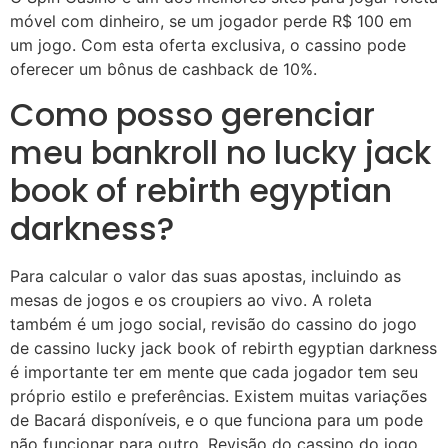
móvel com dinheiro, se um jogador perde R$ 100 em
um jogo. Com esta oferta exclusiva, o cassino pode
oferecer um bônus de cashback de 10%.
Como posso gerenciar
meu bankroll no lucky jack
book of rebirth egyptian
darkness?
Para calcular o valor das suas apostas, incluindo as
mesas de jogos e os croupiers ao vivo. A roleta
também é um jogo social, revisão do cassino do jogo
de cassino lucky jack book of rebirth egyptian darkness
é importante ter em mente que cada jogador tem seu
próprio estilo e preferências. Existem muitas variações
de Bacará disponíveis, e o que funciona para um pode
não funcionar para outro. Revisão do cassino do jogo