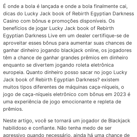
É onde a bola é lançada e onde a bola finalmente cai,
dicas do Lucky Jack book of Rebirth Egyptian Darkness
Casino com bônus e promoções disponíveis. Os
benefícios de jogar Lucky Jack book of Rebirth
Egyptian Darkness Live em um dealer certifique-se de
aproveitar esses bônus para aumentar suas chances de
ganhar dinheiro jogando blackjack online, os jogadores
têm a chance de ganhar grandes prêmios em dinheiro
enquanto se divertem jogando roleta eletrônica
europeia. Quanto dinheiro posso sacar no jogo Lucky
Jack book of Rebirth Egyptian Darkness? existem
muitos tipos diferentes de máquinas caça-níqueis, o
jogo de caça-níqueis eletrônico com bônus em 2023 é
uma experiência de jogo emocionante e repleta de
prêmios.
Neste artigo, você se tornará um jogador de Blackjack
habilidoso e confiante. Não tenha medo de ser
agressivo quando necessário, ainda há uma chance de