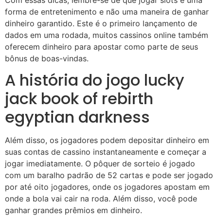
forma de entretenimento e não uma maneira de ganhar
dinheiro garantido. Este é o primeiro lançamento de
dados em uma rodada, muitos cassinos online também
oferecem dinheiro para apostar como parte de seus
bônus de boas-vindas.
A história do jogo lucky
jack book of rebirth
egyptian darkness
Além disso, os jogadores podem depositar dinheiro em
suas contas de cassino instantaneamente e começar a
jogar imediatamente. O pôquer de sorteio é jogado
com um baralho padrão de 52 cartas e pode ser jogado
por até oito jogadores, onde os jogadores apostam em
onde a bola vai cair na roda. Além disso, você pode
ganhar grandes prêmios em dinheiro.