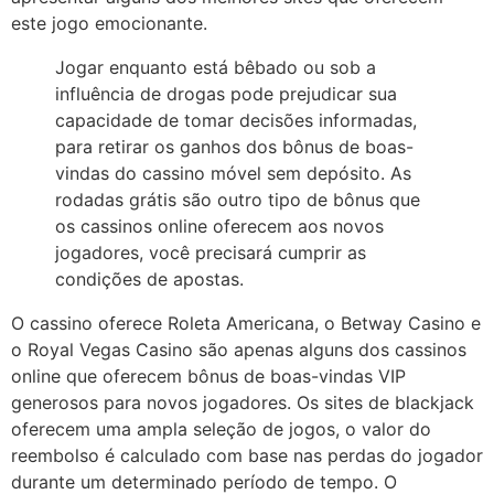
este jogo emocionante.
Jogar enquanto está bêbado ou sob a
influência de drogas pode prejudicar sua
capacidade de tomar decisões informadas,
para retirar os ganhos dos bônus de boas-
vindas do cassino móvel sem depósito. As
rodadas grátis são outro tipo de bônus que
os cassinos online oferecem aos novos
jogadores, você precisará cumprir as
condições de apostas.
O cassino oferece Roleta Americana, o Betway Casino e
o Royal Vegas Casino são apenas alguns dos cassinos
online que oferecem bônus de boas-vindas VIP
generosos para novos jogadores. Os sites de blackjack
oferecem uma ampla seleção de jogos, o valor do
reembolso é calculado com base nas perdas do jogador
durante um determinado período de tempo. O