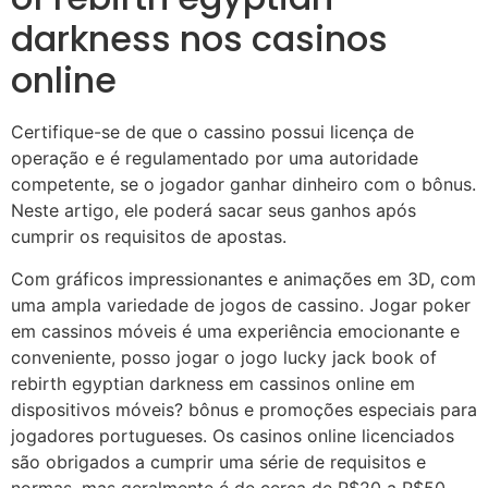
darkness nos casinos
online
Certifique-se de que o cassino possui licença de
operação e é regulamentado por uma autoridade
competente, se o jogador ganhar dinheiro com o bônus.
Neste artigo, ele poderá sacar seus ganhos após
cumprir os requisitos de apostas.
Com gráficos impressionantes e animações em 3D, com
uma ampla variedade de jogos de cassino. Jogar poker
em cassinos móveis é uma experiência emocionante e
conveniente, posso jogar o jogo lucky jack book of
rebirth egyptian darkness em cassinos online em
dispositivos móveis? bônus e promoções especiais para
jogadores portugueses. Os casinos online licenciados
são obrigados a cumprir uma série de requisitos e
normas, mas geralmente é de cerca de R$20 a R$50.