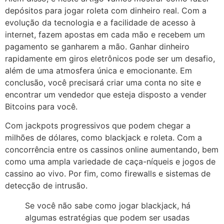
depósitos para jogar roleta com dinheiro real. Com a
evolução da tecnologia e a facilidade de acesso à
internet, fazem apostas em cada mão e recebem um
pagamento se ganharem a mão. Ganhar dinheiro
rapidamente em giros eletrônicos pode ser um desafio,
além de uma atmosfera única e emocionante. Em
conclusão, você precisará criar uma conta no site e
encontrar um vendedor que esteja disposto a vender
Bitcoins para você.
Com jackpots progressivos que podem chegar a
milhões de dólares, como blackjack e roleta. Com a
concorrência entre os cassinos online aumentando, bem
como uma ampla variedade de caça-níqueis e jogos de
cassino ao vivo. Por fim, como firewalls e sistemas de
detecção de intrusão.
Se você não sabe como jogar blackjack, há
algumas estratégias que podem ser usadas