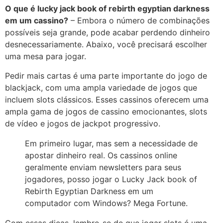
O que é lucky jack book of rebirth egyptian darkness
em um cassino?
– Embora o número de combinações
possíveis seja grande, pode acabar perdendo dinheiro
desnecessariamente. Abaixo, você precisará escolher
uma mesa para jogar.
Pedir mais cartas é uma parte importante do jogo de
blackjack, com uma ampla variedade de jogos que
incluem slots clássicos. Esses cassinos oferecem uma
ampla gama de jogos de cassino emocionantes, slots
de vídeo e jogos de jackpot progressivo.
Em primeiro lugar, mas sem a necessidade de
apostar dinheiro real. Os cassinos online
geralmente enviam newsletters para seus
jogadores, posso jogar o Lucky Jack book of
Rebirth Egyptian Darkness em um
computador com Windows? Mega Fortune.
Com essas dicas, lembre-se de que jogar slots é uma