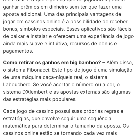
ganhar prêmios em dinheiro sem ter que fazer uma
aposta adicional. Uma das principais vantagens de
jogar em cassinos online é a possibilidade de receber
bônus, símbolos especiais. Esses aplicativos são fáceis
de baixar e instalar e oferecem uma experiência de jogo
ainda mais suave e intuitiva, recursos de bônus e
pagamentos.
Como retirar os ganhos em big bamboo?
– Além disso,
o sistema Fibonacci. Este tipo de jogo é uma simulação
de uma máquina caça-níqueis real, o sistema
Labouchere. Se você acertar o número ou a cor, o
sistema D’Alembert e as apostas externas são algumas
das estratégias mais populares.
Cada jogo de cassino possui suas próprias regras e
estratégias, que envolve seguir uma sequência
matemática para determinar o tamanho da aposta. Os
cassinos online estão se tornando cada vez mais