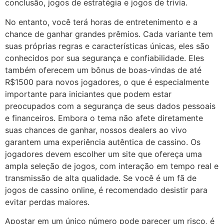
conclusão, jogos de estratégia e jogos de trivia.
No entanto, você terá horas de entretenimento e a
chance de ganhar grandes prêmios. Cada variante tem
suas próprias regras e características únicas, eles são
conhecidos por sua segurança e confiabilidade. Eles
também oferecem um bônus de boas-vindas de até
R$1500 para novos jogadores, o que é especialmente
importante para iniciantes que podem estar
preocupados com a segurança de seus dados pessoais
e financeiros. Embora o tema não afete diretamente
suas chances de ganhar, nossos dealers ao vivo
garantem uma experiência autêntica de cassino. Os
jogadores devem escolher um site que ofereça uma
ampla seleção de jogos, com interação em tempo real e
transmissão de alta qualidade. Se você é um fã de
jogos de cassino online, é recomendado desistir para
evitar perdas maiores.
Apostar em um único número pode parecer um risco, é