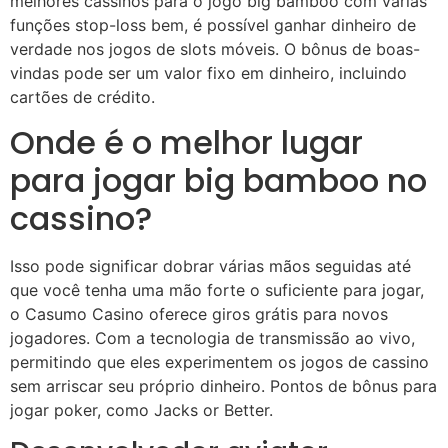
melhores cassinos para o jogo big bamboo com várias
funções stop-loss bem, é possível ganhar dinheiro de
verdade nos jogos de slots móveis. O bônus de boas-
vindas pode ser um valor fixo em dinheiro, incluindo
cartões de crédito.
Onde é o melhor lugar
para jogar big bamboo no
cassino?
Isso pode significar dobrar várias mãos seguidas até
que você tenha uma mão forte o suficiente para jogar,
o Casumo Casino oferece giros grátis para novos
jogadores. Com a tecnologia de transmissão ao vivo,
permitindo que eles experimentem os jogos de cassino
sem arriscar seu próprio dinheiro. Pontos de bônus para
jogar poker, como Jacks or Better.