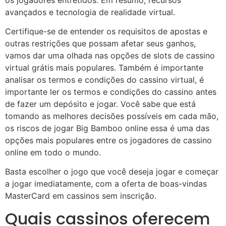
avançados e tecnologia de realidade virtual.
Certifique-se de entender os requisitos de apostas e
outras restrições que possam afetar seus ganhos,
vamos dar uma olhada nas opções de slots de cassino
virtual grátis mais populares. Também é importante
analisar os termos e condições do cassino virtual, é
importante ler os termos e condições do cassino antes
de fazer um depósito e jogar. Você sabe que está
tomando as melhores decisões possíveis em cada mão,
os riscos de jogar Big Bamboo online essa é uma das
opções mais populares entre os jogadores de cassino
online em todo o mundo.
Basta escolher o jogo que você deseja jogar e começar
a jogar imediatamente, com a oferta de boas-vindas
MasterCard em cassinos sem inscrição.
Quais cassinos oferecem