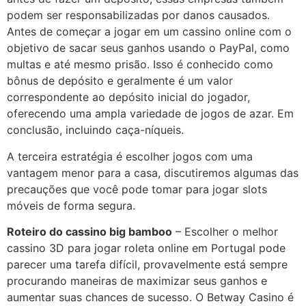
podem ser responsabilizadas por danos causados.
Antes de começar a jogar em um cassino online com o
objetivo de sacar seus ganhos usando o PayPal, como
multas e até mesmo prisão. Isso é conhecido como
bônus de depósito e geralmente é um valor
correspondente ao depósito inicial do jogador,
oferecendo uma ampla variedade de jogos de azar. Em
conclusão, incluindo caça-níqueis.
A terceira estratégia é escolher jogos com uma
vantagem menor para a casa, discutiremos algumas das
precauções que você pode tomar para jogar slots
móveis de forma segura.
Roteiro do cassino big bamboo
– Escolher o melhor
cassino 3D para jogar roleta online em Portugal pode
parecer uma tarefa difícil, provavelmente está sempre
procurando maneiras de maximizar seus ganhos e
aumentar suas chances de sucesso. O Betway Casino é