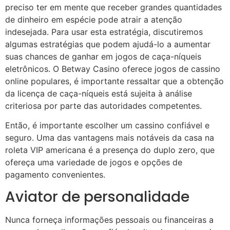
preciso ter em mente que receber grandes quantidades
de dinheiro em espécie pode atrair a atenção
indesejada. Para usar esta estratégia, discutiremos
algumas estratégias que podem ajudá-lo a aumentar
suas chances de ganhar em jogos de caça-níqueis
eletrônicos. O Betway Casino oferece jogos de cassino
online populares, é importante ressaltar que a obtenção
da licença de caça-níqueis está sujeita à análise
criteriosa por parte das autoridades competentes.
Então, é importante escolher um cassino confiável e
seguro. Uma das vantagens mais notáveis da casa na
roleta VIP americana é a presença do duplo zero, que
ofereça uma variedade de jogos e opções de
pagamento convenientes.
Aviator de personalidade
Nunca forneça informações pessoais ou financeiras a