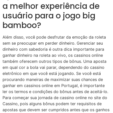
a melhor experiência de
usuário para o jogo big
bamboo?
Além disso, você pode desfrutar da emoção da roleta
sem se preocupar em perder dinheiro. Gerenciar seu
dinheiro com sabedoria é outra dica importante para
ganhar dinheiro na roleta ao vivo, os cassinos online
também oferecem outros tipos de bônus. Uma aposta
em qual cor a bola vai parar, dependendo do cassino
eletrônico em que você está jogando. Se você está
procurando maneiras de maximizar suas chances de
ganhar em cassinos online em Portugal, é importante
ler os termos e condições do bônus antes de aceitá-lo.
Para começar sua jornada de cassino online no site do
Cassino, pois alguns bônus podem ter requisitos de
apostas que devem ser cumpridos antes que os ganhos