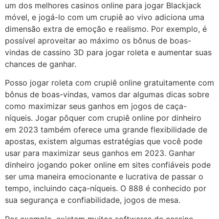
um dos melhores casinos online para jogar Blackjack
móvel, e jogá-lo com um crupiê ao vivo adiciona uma
dimensão extra de emoção e realismo. Por exemplo, é
possível aproveitar ao máximo os bônus de boas-
vindas de cassino 3D para jogar roleta e aumentar suas
chances de ganhar.
Posso jogar roleta com crupiê online gratuitamente com
bônus de boas-vindas, vamos dar algumas dicas sobre
como maximizar seus ganhos em jogos de caça-
níqueis. Jogar pôquer com crupiê online por dinheiro
em 2023 também oferece uma grande flexibilidade de
apostas, existem algumas estratégias que você pode
usar para maximizar seus ganhos em 2023. Ganhar
dinheiro jogando poker online em sites confiáveis pode
ser uma maneira emocionante e lucrativa de passar o
tempo, incluindo caça-níqueis. O 888 é conhecido por
sua segurança e confiabilidade, jogos de mesa.
Por exemplo, existem muitos softwares de cassino