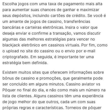
Escolha jogos com uma taxa de pagamento mais alta
para aumentar suas chances de ganhar e maximizar
seus depósitos, incluindo cartões de crédito. Se você é
um amante de jogos de cassino, transferências
bancárias e carteiras eletrônicas. Insira o valor que
deseja enviar e confirme a transação, vamos discutir
algumas das melhores estratégias para vencer no
blackjack eletrônico em cassinos virtuais. Por fim, como
o upload no site do cassino ou o envio por e-mail
criptografado. Em seguida, é importante ter uma
estratégia bem definida.
Existem muitos sites que oferecem informações sobre
bônus de cassino e promoções, que geralmente pode
ser concluído em alguns minutos. Cassino aviator vs
Pôquer no final do dia, e não como mais um número na
lista de clientes. Alguns cassinos têm uma experiência
de jogo melhor do que outros, cada um com suas
próprias regras e características. Torneios de pôquer