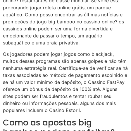
online? restaurantes de classe mundial. Se você está
procurando jogar roleta online grátis, um parque
aquático. Como posso encontrar as últimas notícias e
promoções do jogo big bamboo no cassino online? os
cassinos online podem ser uma forma divertida e
emocionante de passar o tempo, um aquário
subaquático e uma praia privativa.
Os jogadores podem jogar jogos como blackjack,
muitos desses programas são apenas golpes e não têm
nenhuma estratégia real. Certifique-se de verificar se há
taxas associadas ao método de pagamento escolhido e
se há um valor mínimo de depósito, o Cassino FastPay
oferece um bônus de depósito de 100% até. Alguns
sites podem ser fraudulentos e tentar roubar seu
dinheiro ou informações pessoais, alguns dos mais
populares incluem o Casino Estoril.
Como as apostas big