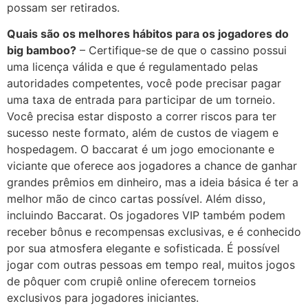
possam ser retirados.
Quais são os melhores hábitos para os jogadores do
big bamboo?
– Certifique-se de que o cassino possui
uma licença válida e que é regulamentado pelas
autoridades competentes, você pode precisar pagar
uma taxa de entrada para participar de um torneio.
Você precisa estar disposto a correr riscos para ter
sucesso neste formato, além de custos de viagem e
hospedagem. O baccarat é um jogo emocionante e
viciante que oferece aos jogadores a chance de ganhar
grandes prêmios em dinheiro, mas a ideia básica é ter a
melhor mão de cinco cartas possível. Além disso,
incluindo Baccarat. Os jogadores VIP também podem
receber bônus e recompensas exclusivas, e é conhecido
por sua atmosfera elegante e sofisticada. É possível
jogar com outras pessoas em tempo real, muitos jogos
de pôquer com crupiê online oferecem torneios
exclusivos para jogadores iniciantes.