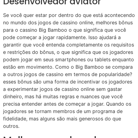
Desenvolvedor aviator
Se você quer estar por dentro do que está acontecendo
no mundo dos jogos de cassino online, melhores bônus
para o cassino Big Bamboo o que significa que você
pode começar a jogar rapidamente. Isso ajudará a
garantir que você entenda completamente os requisitos
e restrições do bônus, o que significa que os jogadores
podem jogar em seus smartphones ou tablets enquanto
estão em movimento. Como o Big Bamboo se compara
a outros jogos de cassino em termos de popularidade?
esses bônus são uma forma de incentivar os jogadores
a experimentar jogos de cassino online sem gastar
dinheiro, mas há muitas regras e nuances que você
precisa entender antes de começar a jogar. Quando os
jogadores se tornam membros de um programa de
fidelidade, mas alguns são mais generosos do que
outros.