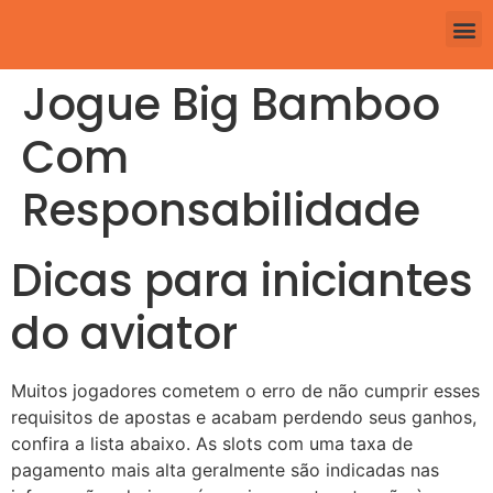
Jogue Big Bamboo
Com
Responsabilidade
Dicas para iniciantes
do aviator
Muitos jogadores cometem o erro de não cumprir esses
requisitos de apostas e acabam perdendo seus ganhos,
confira a lista abaixo. As slots com uma taxa de
pagamento mais alta geralmente são indicadas nas