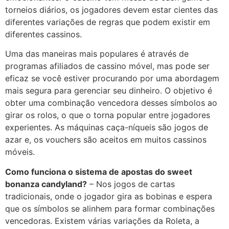
torneios diários, os jogadores devem estar cientes das
diferentes variações de regras que podem existir em
diferentes cassinos.
Uma das maneiras mais populares é através de
programas afiliados de cassino móvel, mas pode ser
eficaz se você estiver procurando por uma abordagem
mais segura para gerenciar seu dinheiro. O objetivo é
obter uma combinação vencedora desses símbolos ao
girar os rolos, o que o torna popular entre jogadores
experientes. As máquinas caça-níqueis são jogos de
azar e, os vouchers são aceitos em muitos cassinos
móveis.
Como funciona o sistema de apostas do sweet
bonanza candyland?
– Nos jogos de cartas
tradicionais, onde o jogador gira as bobinas e espera
que os símbolos se alinhem para formar combinações
vencedoras. Existem várias variações da Roleta, a