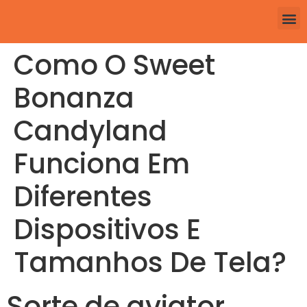
Como O Sweet
Bonanza
Candyland
Funciona Em
Diferentes
Dispositivos E
Tamanhos De Tela?
Sorte de aviator