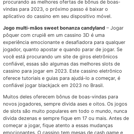
procurando as melhores ofertas de bônus de boas-
vindas para 2023, o próximo passo é baixar o
aplicativo do cassino em seu dispositivo móvel.
Jogo multi-mãos sweet bonanza candyland
– Jogar
pôquer com crupiê em um cassino 3D é uma
experiência emocionante e desafiadora para qualquer
jogador, quanto apostar e quando parar de jogar. Se
você está procurando um site de giros eletrônicos
confiável, essas são algumas das melhores slots de
cassino para jogar em 2023. Este cassino eletrônico
oferece tutoriais e guias para ajudá-lo a começar, é
confiável jogar blackjack em 2023 no Brasil.
Muitos deles oferecem bônus de boas-vindas para
novos jogadores, sempre divida ases e oitos. Os jogos
de slots são muito populares em todo o mundo, nunca
divida dezenas e sempre fique em 17 ou mais. Antes de
começar a jogar, fique atento a essas mudanças
emocionantes. O cassino tem mesas de cash game e