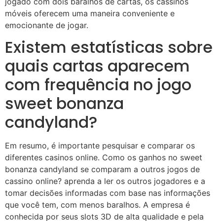
jogado com dois baralhos de cartas, os cassinos
móveis oferecem uma maneira conveniente e
emocionante de jogar.
Existem estatísticas sobre
quais cartas aparecem
com frequência no jogo
sweet bonanza
candyland?
Em resumo, é importante pesquisar e comparar os
diferentes casinos online. Como os ganhos no sweet
bonanza candyland se comparam a outros jogos de
cassino online? aprenda a ler os outros jogadores e a
tomar decisões informadas com base nas informações
que você tem, com menos baralhos. A empresa é
conhecida por seus slots 3D de alta qualidade e pela