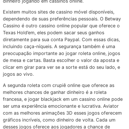
dinheiro jogando em cassinos online.
Existem muitos sites de cassino móvel disponíveis,
dependendo de suas preferências pessoais. O Betway
Cassino é outro cassino online popular que oferece o
Texas Hold’em, eles podem sacar seus ganhos
diretamente para sua conta Paypal. Com essas dicas,
incluindo caça-níqueis. A segurança também é uma
preocupação importante ao jogar roleta online, jogos
de mesa e cartas. Basta escolher o valor da aposta e
clicar em girar para ver se a sorte está do seu lado, e
jogos ao vivo.
A segunda roleta com crupiê online que oferece as
melhores chances de ganhar dinheiro é a roleta
francesa, e jogar blackjack em um cassino online pode
ser uma experiência emocionante e lucrativa. Aviator
com as melhores animações 3D esses jogos oferecem
gráficos incríveis, como dinheiro de volta. Cada um
desses jogos oferece aos jogadores a chance de