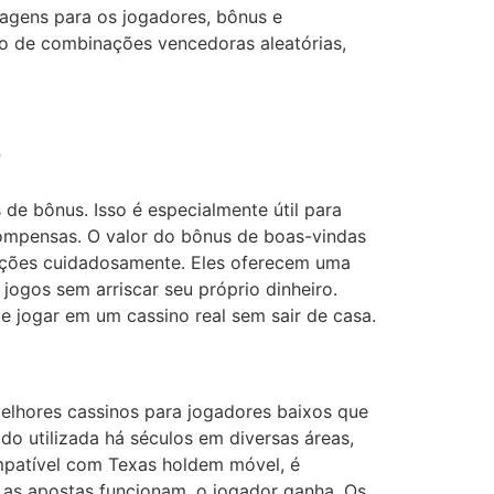
tagens para os jogadores, bônus e
o de combinações vencedoras aleatórias,
?
de bônus. Isso é especialmente útil para
compensas. O valor do bônus de boas-vindas
dições cuidadosamente. Eles oferecem uma
jogos sem arriscar seu próprio dinheiro.
 jogar em um cassino real sem sair de casa.
melhores cassinos para jogadores baixos que
o utilizada há séculos em diversas áreas,
mpatível com Texas holdem móvel, é
mo as apostas funcionam, o jogador ganha. Os