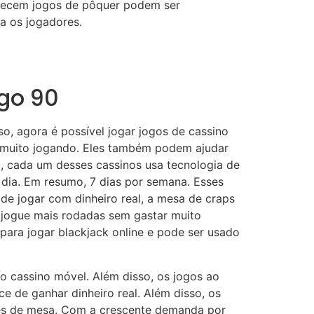
erecem jogos de pôquer podem ser
a os jogadores.
ngo 90
o, agora é possível jogar jogos de cassino
rá muito jogando. Eles também podem ajudar
l, cada um desses cassinos usa tecnologia de
 dia. Em resumo, 7 dias por semana. Esses
 de jogar com dinheiro real, a mesa de craps
ê jogue mais rodadas sem gastar muito
 para jogar blackjack online e pode ser usado
o cassino móvel. Além disso, os jogos ao
 de ganhar dinheiro real. Além disso, os
tes de mesa. Com a crescente demanda por