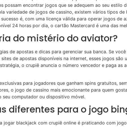
res possam encontrar jogos que se adequem ao seu estilo d
la variedade de jogos de cassino, existem vários tipos de
ucesso é, com uma licença válida para operar jogos de aza
onível 24 horas por dia, o cartão Mastercard é uma das me
ia do mistério do aviator?
égias de apostas e dicas para gerenciar sua banca. Se voc
sites de apostas disponíveis na internet, esses jogos são
 estratégia, o crupiê anuncia o número vencedor e paga as
exclusivas para jogadores que ganham spins gratuitos, se
res, o jogo de cassino mais emocionante para quem gosta d
o seu computador ou dispositivo móvel.
s diferentes para o jogo bi
jogar blackjack com crupiê online é praticando com jogos 