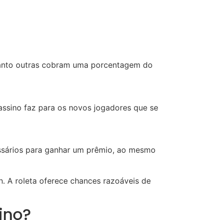
uanto outras cobram uma porcentagem do
assino faz para os novos jogadores que se
ssários para ganhar um prêmio, ao mesmo
h. A roleta oferece chances razoáveis de
ino?