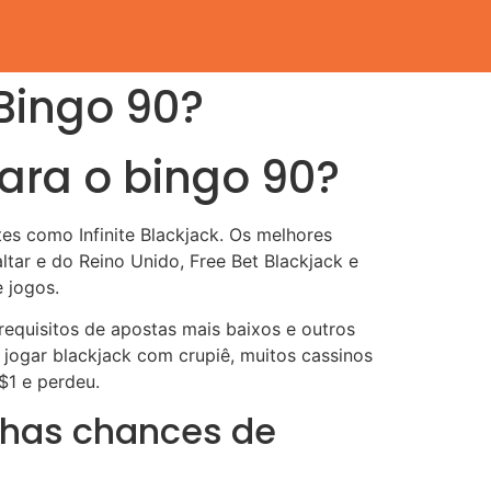
Bingo 90?
ara o bingo 90?
tes como Infinite Blackjack. Os melhores
ltar e do Reino Unido, Free Bet Blackjack e
 jogos.
requisitos de apostas mais baixos e outros
ogar blackjack com crupiê, muitos cassinos
$1 e perdeu.
nhas chances de