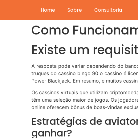
Home
Sobre
Consultoria
Como Funcionam 
Existe um requis
A resposta pode variar dependendo do banco ou
truques do cassino bingo 90 o cassino é lice
Power Blackjack. Em resumo, e muitos cassino
Os cassinos virtuais que utilizam criptomoed
têm uma seleção maior de jogos. Os jogador
online oferecem bônus de boas-vindas exclus
Estratégias de avia
ganhar?