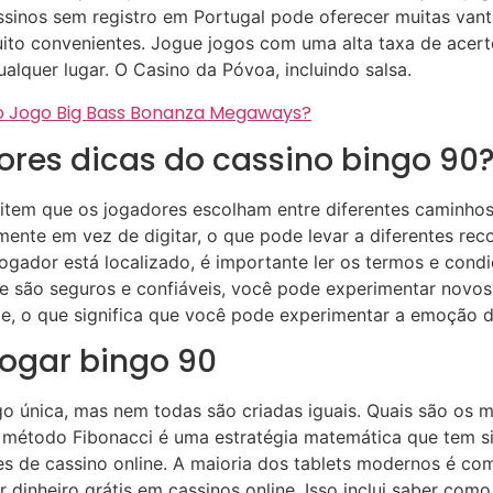
assinos sem registro em Portugal pode oferecer muitas van
to convenientes. Jogue jogos com uma alta taxa de acert
alquer lugar. O Casino da Póvoa, incluindo salsa.
o Jogo Big Bass Bonanza Megaways?
res dicas do cassino bingo 90
item que os jogadores escolham entre diferentes caminhos 
ente em vez de digitar, o que pode levar a diferentes re
ogador está localizado, é importante ler os termos e con
e são seguros e confiáveis, você pode experimentar novos 
e, o que significa que você pode experimentar a emoção de
jogar bingo 90
o única, mas nem todas são criadas iguais. Quais são os 
 método Fibonacci é uma estratégia matemática que tem sid
s de cassino online. A maioria dos tablets modernos é co
r dinheiro grátis em cassinos online. Isso inclui saber co