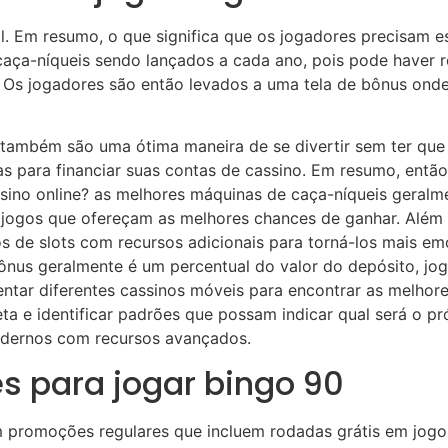
 Em resumo, o que significa que os jogadores precisam espe
aça-níqueis sendo lançados a cada ano, pois pode haver r
. Os jogadores são então levados a uma tela de bônus onde
s também são uma ótima maneira de se divertir sem ter que
s para financiar suas contas de cassino. Em resumo, então
ino online? as melhores máquinas de caça-níqueis geralm
jogos que ofereçam as melhores chances de ganhar. Além
os de slots com recursos adicionais para torná-los mais em
bônus geralmente é um percentual do valor do depósito, jo
entar diferentes cassinos móveis para encontrar as melhor
oleta e identificar padrões que possam indicar qual será o
modernos com recursos avançados.
s para jogar bingo 90
 promoções regulares que incluem rodadas grátis em jogos 