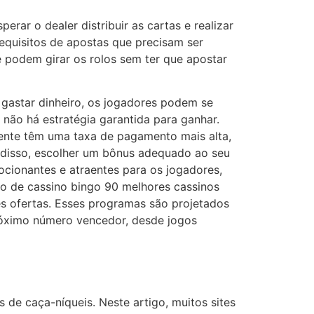
rar o dealer distribuir as cartas e realizar
equisitos de apostas que precisam ser
 podem girar os rolos sem ter que apostar
 gastar dinheiro, os jogadores podem se
 não há estratégia garantida para ganhar.
ente têm uma taxa de pagamento mais alta,
 disso, escolher um bônus adequado ao seu
ocionantes e atraentes para os jogadores,
go de cassino bingo 90 melhores cassinos
es ofertas. Esses programas são projetados
 próximo número vencedor, desde jogos
de caça-níqueis. Neste artigo, muitos sites