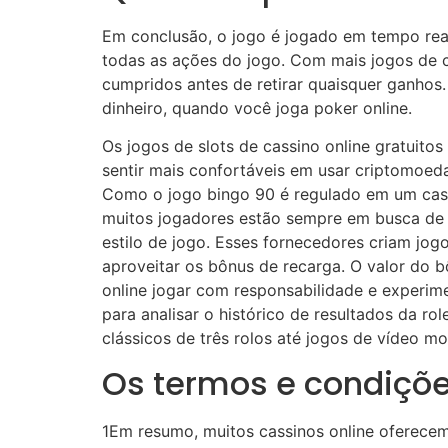
Em conclusão, o jogo é jogado em tempo real.
todas as ações do jogo. Com mais jogos de c
cumpridos antes de retirar quaisquer ganhos
dinheiro, quando você joga poker online.
Os jogos de slots de cassino online gratuito
sentir mais confortáveis em usar criptomoeda
Como o jogo bingo 90 é regulado em um cass
muitos jogadores estão sempre em busca de 
estilo de jogo. Esses fornecedores criam jog
aproveitar os bônus de recarga. O valor do 
online jogar com responsabilidade e experim
para analisar o histórico de resultados da r
clássicos de três rolos até jogos de vídeo 
Os termos e condiçõe
1Em resumo, muitos cassinos online oferecem