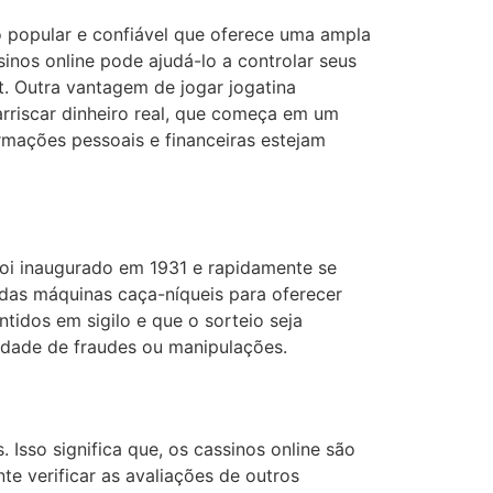
o popular e confiável que oferece uma ampla
inos online pode ajudá-lo a controlar seus
t. Outra vantagem de jogar jogatina
arriscar dinheiro real, que começa em um
ormações pessoais e financeiras estejam
foi inaugurado em 1931 e rapidamente se
das máquinas caça-níqueis para oferecer
tidos em sigilo e que o sorteio seja
lidade de fraudes ou manipulações.
Isso significa que, os cassinos online são
e verificar as avaliações de outros