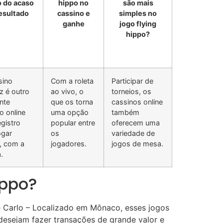
o do acaso
hippo no
são mais
esultado
cassino e
simples no
ganhe
jogo flying
hippo?
sino
Com a roleta
Participar de
rz é outro
ao vivo, o
torneios, os
nte
que os torna
cassinos online
o online
uma opção
também
gistro
popular entre
oferecem uma
ogar
os
variedade de
, com a
jogadores.
jogos de mesa.
.
ippo?
 Carlo – Localizado em Mônaco, esses jogos
desejam fazer transações de grande valor e