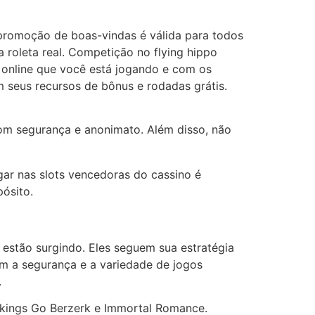
 promoção de boas-vindas é válida para todos
a roleta real. Competição no flying hippo
 online que você está jogando e com os
 seus recursos de bônus e rodadas grátis.
com segurança e anonimato. Além disso, não
ogar nas slots vencedoras do cassino é
ósito.
s estão surgindo. Eles seguem sua estratégia
om a segurança e a variedade de jogos
.
ikings Go Berzerk e Immortal Romance.