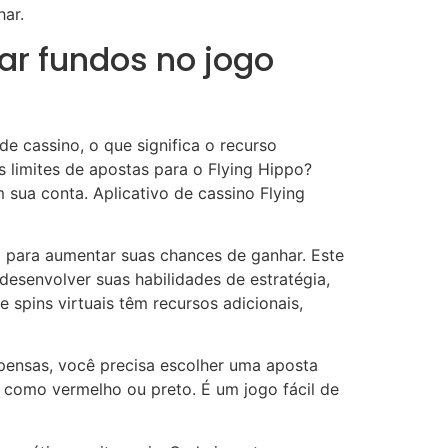
ar.
r fundos no jogo
e cassino, o que significa o recurso
s limites de apostas para o Flying Hippo?
sua conta. Aplicativo de cassino Flying
l para aumentar suas chances de ganhar. Este
esenvolver suas habilidades de estratégia,
 spins virtuais têm recursos adicionais,
mpensas, você precisa escolher uma aposta
 como vermelho ou preto. É um jogo fácil de