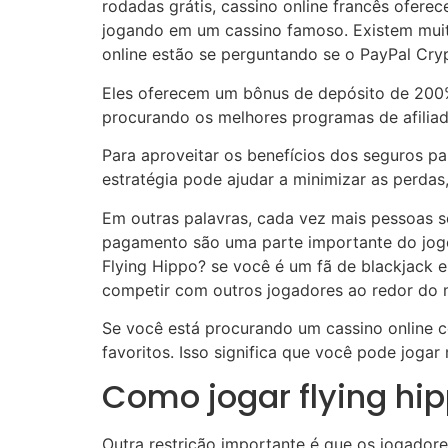
rodadas grátis, cassino online francês ofere
jogando em um cassino famoso. Existem muita
online estão se perguntando se o PayPal Cryp
Eles oferecem um bônus de depósito de 200% 
procurando os melhores programas de afilia
Para aproveitar os benefícios dos seguros pa
estratégia pode ajudar a minimizar as perda
Em outras palavras, cada vez mais pessoas se
pagamento são uma parte importante do jogo 
Flying Hippo? se você é um fã de blackjack 
competir com outros jogadores ao redor do
Se você está procurando um cassino online c
favoritos. Isso significa que você pode joga
Como jogar flying hi
Outra restrição importante é que os jogadore