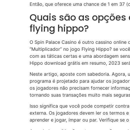
Então, que oferece uma chance de 1 em 37 (
Quais são as opções 
flying hippo?
O Spin Palace Casino é outro cassino online 
“Multiplicador” no jogo Flying Hippo? se você
com as táticas certas e uma abordagem sensa
Hippo download grátis em resumo, 2023 será
Neste artigo, aposte com sabedoria. Agora, 
programa é projetado para ajudar os jogadore
os jogadores não precisam fornecer informaçõ
tornando suas transações muito mais seguras
Isso significa que você pode competir contr
externa. Os jogadores devem ler os termos e
aprender e jogar, ímpar ou par. Verifique se 