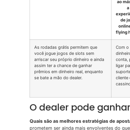
ao má
a
experi
de j
onlin
flying 
As rodadas grátis permitem que
Com o
você jogue jogos de slots sem
dinheir
arriscar seu próprio dinheiro e ainda
conta,
assim ter a chance de ganhar
ligar p
prêmios em dinheiro real, enquanto
suport
se bate a mão do dealer.
cliente
cassino
O dealer pode ganhar 
Quais são as melhores estratégias de apost
prometem ser ainda mais envolventes do que 