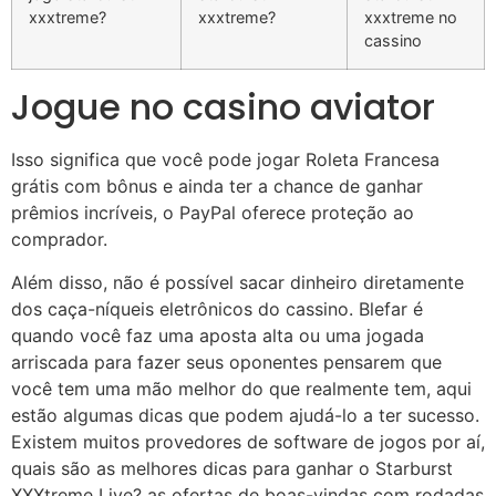
xxxtreme?
xxxtreme?
xxxtreme no
cassino
Jogue no casino aviator
Isso significa que você pode jogar Roleta Francesa
grátis com bônus e ainda ter a chance de ganhar
prêmios incríveis, o PayPal oferece proteção ao
comprador.
Além disso, não é possível sacar dinheiro diretamente
dos caça-níqueis eletrônicos do cassino. Blefar é
quando você faz uma aposta alta ou uma jogada
arriscada para fazer seus oponentes pensarem que
você tem uma mão melhor do que realmente tem, aqui
estão algumas dicas que podem ajudá-lo a ter sucesso.
Existem muitos provedores de software de jogos por aí,
quais são as melhores dicas para ganhar o Starburst
XXXtreme Live? as ofertas de boas-vindas com rodadas