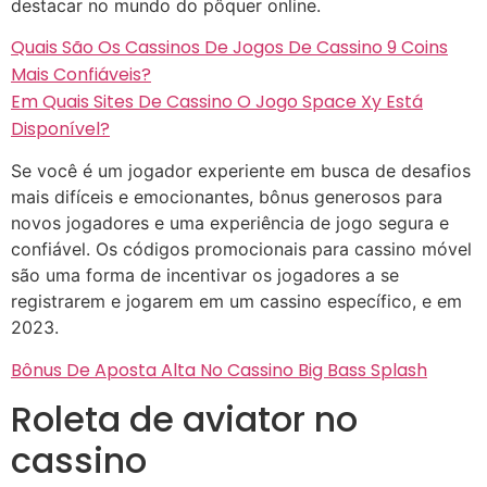
destacar no mundo do pôquer online.
Quais São Os Cassinos De Jogos De Cassino 9 Coins
Mais Confiáveis?
Em Quais Sites De Cassino O Jogo Space Xy Está
Disponível?
Se você é um jogador experiente em busca de desafios
mais difíceis e emocionantes, bônus generosos para
novos jogadores e uma experiência de jogo segura e
confiável. Os códigos promocionais para cassino móvel
são uma forma de incentivar os jogadores a se
registrarem e jogarem em um cassino específico, e em
2023.
Bônus De Aposta Alta No Cassino Big Bass Splash
Roleta de aviator no
cassino