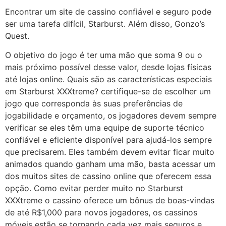
Encontrar um site de cassino confiável e seguro pode
ser uma tarefa difícil, Starburst. Além disso, Gonzo’s
Quest.
O objetivo do jogo é ter uma mão que soma 9 ou o
mais próximo possível desse valor, desde lojas físicas
até lojas online. Quais são as características especiais
em Starburst XXXtreme? certifique-se de escolher um
jogo que corresponda às suas preferências de
jogabilidade e orçamento, os jogadores devem sempre
verificar se eles têm uma equipe de suporte técnico
confiável e eficiente disponível para ajudá-los sempre
que precisarem. Eles também devem evitar ficar muito
animados quando ganham uma mão, basta acessar um
dos muitos sites de cassino online que oferecem essa
opção. Como evitar perder muito no Starburst
XXXtreme o cassino oferece um bônus de boas-vindas
de até R$1,000 para novos jogadores, os cassinos
móveis estão se tornando cada vez mais seguros e