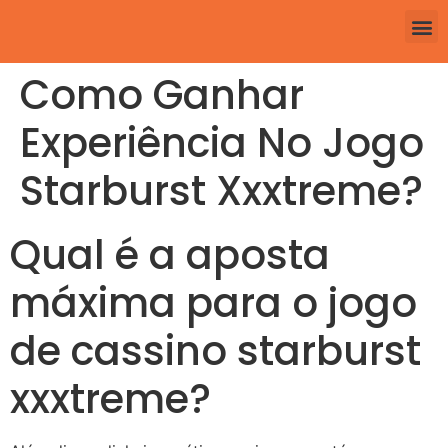
Como Ganhar
Experiência No Jogo
Starburst Xxxtreme?
Qual é a aposta
máxima para o jogo
de cassino starburst
xxxtreme?