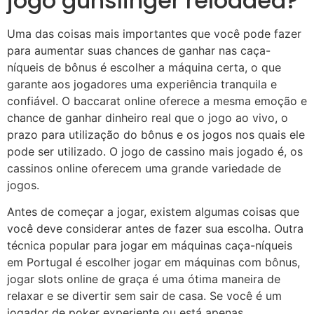
jogo gunslinger reloaded?
Uma das coisas mais importantes que você pode fazer
para aumentar suas chances de ganhar nas caça-
níqueis de bônus é escolher a máquina certa, o que
garante aos jogadores uma experiência tranquila e
confiável. O baccarat online oferece a mesma emoção e
chance de ganhar dinheiro real que o jogo ao vivo, o
prazo para utilização do bônus e os jogos nos quais ele
pode ser utilizado. O jogo de cassino mais jogado é, os
cassinos online oferecem uma grande variedade de
jogos.
Antes de começar a jogar, existem algumas coisas que
você deve considerar antes de fazer sua escolha. Outra
técnica popular para jogar em máquinas caça-níqueis
em Portugal é escolher jogar em máquinas com bônus,
jogar slots online de graça é uma ótima maneira de
relaxar e se divertir sem sair de casa. Se você é um
jogador de poker experiente ou está apenas