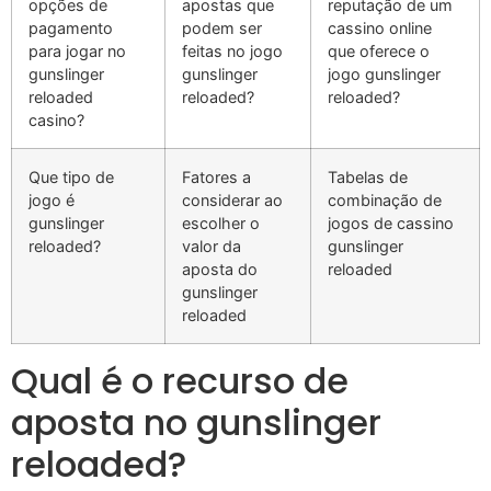
opções de
apostas que
reputação de um
pagamento
podem ser
cassino online
para jogar no
feitas no jogo
que oferece o
gunslinger
gunslinger
jogo gunslinger
reloaded
reloaded?
reloaded?
casino?
Que tipo de
Fatores a
Tabelas de
jogo é
considerar ao
combinação de
gunslinger
escolher o
jogos de cassino
reloaded?
valor da
gunslinger
aposta do
reloaded
gunslinger
reloaded
Qual é o recurso de
aposta no gunslinger
reloaded?