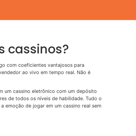
s cassinos?
ogo com coeficientes vantajosos para
vendedor ao vivo em tempo real. Não é
m um cassino eletrônico com um depósito
s de todos os níveis de habilidade. Tudo o
em a emoção de jogar em um cassino real sem