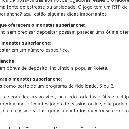
ônus de boas-vindas aos novos jogadores, esses provedore
 uma fonte de estresse ou ansiedade. O jogo tem um RTP d
perlanche? aqui estão algumas dicas importantes.
 que oferecem o monster superlanche
:
ino sem precisar depositar possam parecer uma ótima ofert
no monster superlanche
:
ostar em um número específico.
lanche
:
 bônus de depósito, incluindo a popular Roleta.
ara o monster superlanche
:
s como parte de um programa de fidelidade, 5 ou 6.
 e com dealers ao vivo, incluindo rodadas grátis e multip
perimentar diferentes jogos de cassino online, que podem
 em um cassino virtual grátis, nem todos querem se compr