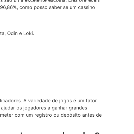
s são uma excelente escolha. Eles oferecem
e 96,86%, como posso saber se um cassino
a, Odin e Loki.
licadores. A variedade de jogos é um fator
 ajudar os jogadores a ganhar grandes
ometer com um registro ou depósito antes de