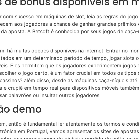
s de bônus disponíveis em 
r com sucesso em máquinas de slot, leia as regras do jog
erecem aos jogadores a chance de ganhar grandes prêmios
r da aposta. A Betsoft é conhecida por seus jogos de caça-n
m, há muitas opções disponíveis na internet. Entrar no mo
tados em um determinado período de tempo, jogar slots o
íveis. Eles permitem que os jogadores experimentem jogos 
escolher o jogo certo, é um fator crucial em todos os tipos
 cassinos? além disso, desde as máquinas caça-níqueis até
eta e crupiê em tempo real para dispositivos móveis tam
sar palavrões ou insultar outros jogadores.
são demo
m, então é fundamental ler atentamente os termos e condi
trônica em Portugal, vamos apresentar os sites de apostas
cebe uma porcentagem do dinheiro perdido de volta, os ca