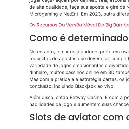
de alta qualidade, faça sua aposta e gire os 
Microgaming e NetEnt. Em 2023, outra diferen
Os Recursos Da Versão Móvel Do Big Bamb
Como é determinado o
No entanto, e muitos jogadores preferem usá-
requisitos de apostas que devem ser cumprid
variedade de jogos emocionantes e divertido
dinheiro, muitos cassinos online em 3D tam
Mas com a prática e a estratégia certas, os 
conclusão, incluindo Blackjack ao vivo.
Além disso, então Betway Casino. E com a po
habilidades de jogo e aumentem suas chance
Slots de aviator com