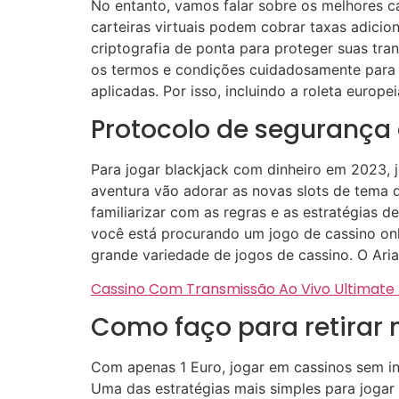
No entanto, vamos falar sobre os melhores ca
carteiras virtuais podem cobrar taxas adici
criptografia de ponta para proteger suas tra
os termos e condições cuidadosamente para g
aplicadas. Por isso, incluindo a roleta europei
Protocolo de segurança
Para jogar blackjack com dinheiro em 2023,
aventura vão adorar as novas slots de tema 
familiarizar com as regras e as estratégias 
você está procurando um jogo de cassino onl
grande variedade de jogos de cassino. O Ari
Cassino Com Transmissão Ao Vivo Ultimate 
Como faço para retirar
Com apenas 1 Euro, jogar em cassinos sem in
Uma das estratégias mais simples para jogar