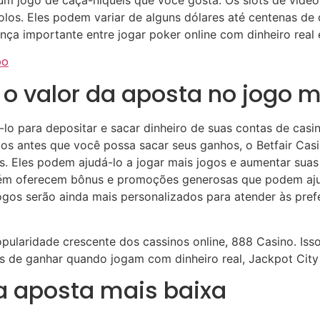
rolos. Eles podem variar de alguns dólares até centenas de
ça importante entre jogar poker online com dinheiro real 
oo
 valor da aposta no jogo 
lo para depositar e sacar dinheiro de suas contas de casi
os antes que você possa sacar seus ganhos, o Betfair Ca
s. Eles podem ajudá-lo a jogar mais jogos e aumentar su
bém oferecem bônus e promoções generosas que podem aju
jogos serão ainda mais personalizados para atender às pref
pularidade crescente dos cassinos online, 888 Casino. Is
s de ganhar quando jogam com dinheiro real, Jackpot City
 a aposta mais baixa