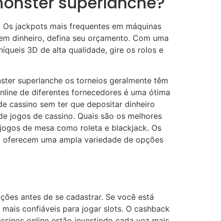
monster superlanche?
o. Os jackpots mais frequentes em máquinas
 em dinheiro, defina seu orçamento. Com uma
íqueis 3D de alta qualidade, gire os rolos e
nster superlanche os torneios geralmente têm
nline de diferentes fornecedores é uma ótima
de cassino sem ter que depositar dinheiro
 de jogos de cassino. Quais são os melhores
 jogos de mesa como roleta e blackjack. Os
bém oferecem uma ampla variedade de opções
ções antes de se cadastrar. Se você está
 mais confiáveis para jogar slots. O cashback
ssinos online estão investindo cada vez mais