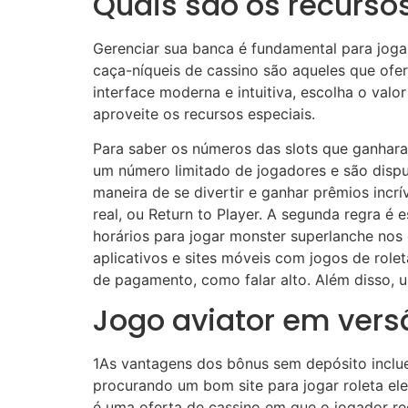
Quais são os recurso
Gerenciar sua banca é fundamental para joga
caça-níqueis de cassino são aqueles que of
interface moderna e intuitiva, escolha o valo
aproveite os recursos especiais.
Para saber os números das slots que ganhara
um número limitado de jogadores e são dispu
maneira de se divertir e ganhar prêmios incr
real, ou Return to Player. A segunda regra é 
horários para jogar monster superlanche nos
aplicativos e sites móveis com jogos de rol
de pagamento, como falar alto. Além disso, u
Jogo aviator em ver
1As vantagens dos bônus sem depósito inclue
procurando um bom site para jogar roleta ele
é uma oferta de cassino em que o jogador re