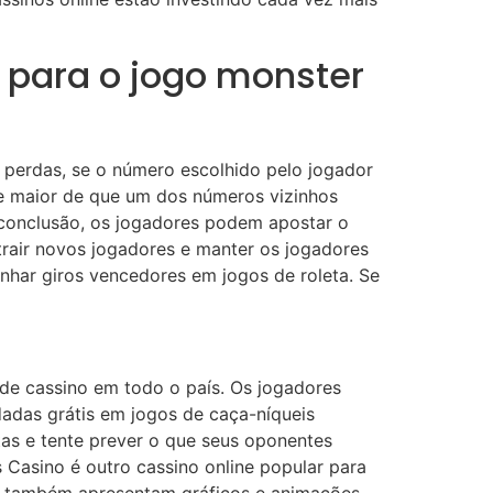
 para o jogo monster
s perdas, se o número escolhido pelo jogador
e maior de que um dos números vizinhos
 conclusão, os jogadores podem apostar o
air novos jogadores e manter os jogadores
nhar giros vencedores em jogos de roleta. Se
 de cassino em todo o país. Os jogadores
dadas grátis em jogos de caça-níqueis
as e tente prever o que seus oponentes
 Casino é outro cassino online popular para
deo também apresentam gráficos e animações