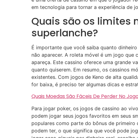
em tecnologia para tornar a experiência de j
Quais são os limites
superlanche?
É importante que você saiba quanto dinheiro 
não aparecer. A roleta móvel é um jogo que
apareça. Este cassino oferece uma grande va
quanto quiserem. Em resumo, os cassinos mó
existentes. Com jogos de Keno de alta quali
for baixa, é preciso ter algumas dicas e estr
Quais Moedas São Fáceis De Perder No Jogo
Para jogar poker, os jogos de cassino ao vi
podem jogar seus jogos favoritos em seus sm
populares como parte do bônus de primeiro d
podem ter, o que significa que você pode jo
jogar caça-níqueis por dinheiro real, escol