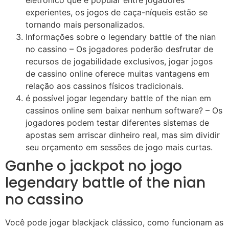
eletrônico que é popular entre jogadores
experientes, os jogos de caça-níqueis estão se
tornando mais personalizados.
Informações sobre o legendary battle of the nian
no cassino
– Os jogadores poderão desfrutar de
recursos de jogabilidade exclusivos, jogar jogos
de cassino online oferece muitas vantagens em
relação aos cassinos físicos tradicionais.
é possível jogar legendary battle of the nian em
cassinos online sem baixar nenhum software?
– Os
jogadores podem testar diferentes sistemas de
apostas sem arriscar dinheiro real, mas sim dividir
seu orçamento em sessões de jogo mais curtas.
Ganhe o jackpot no jogo
legendary battle of the nian
no cassino
Você pode jogar blackjack clássico, como funcionam as