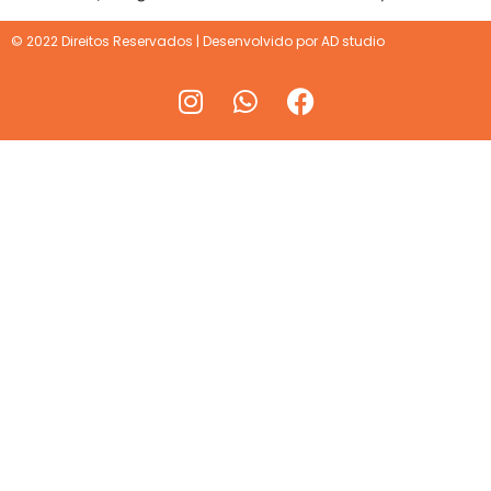
© 2022 Direitos Reservados | Desenvolvido por AD studio