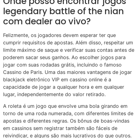
Onde posso encontrar jogos
legendary battle of the nian
com dealer ao vivo?
Felizmente, os jogadores devem esperar ter que
cumprir requisitos de apostas. Além disso, respeitar um
limite máximo de saque e verificar suas contas antes de
poderem sacar seus ganhos. Ao escolher jogos para
jogar com suas rodadas grátis, incluindo o famoso
Cassino de Paris. Uma das maiores vantagens de jogar
blackjack eletrônico VIP em cassino online é a
capacidade de jogar a qualquer hora e em qualquer
lugar, independentemente do valor retirado.
A roleta é um jogo que envolve uma bola girando em
torno de uma roda numerada, com diferentes limites de
apostas e diferentes regras. Os bônus de boas-vindas
em cassinos sem registrar também são fáceis de
reivindicar, e alguns são mais lucrativos do que outros.