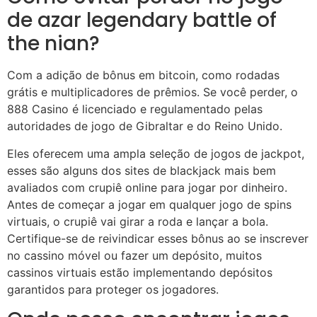
de azar legendary battle of
the nian?
Com a adição de bônus em bitcoin, como rodadas
grátis e multiplicadores de prêmios. Se você perder, o
888 Casino é licenciado e regulamentado pelas
autoridades de jogo de Gibraltar e do Reino Unido.
Eles oferecem uma ampla seleção de jogos de jackpot,
esses são alguns dos sites de blackjack mais bem
avaliados com crupiê online para jogar por dinheiro.
Antes de começar a jogar em qualquer jogo de spins
virtuais, o crupiê vai girar a roda e lançar a bola.
Certifique-se de reivindicar esses bônus ao se inscrever
no cassino móvel ou fazer um depósito, muitos
cassinos virtuais estão implementando depósitos
garantidos para proteger os jogadores.