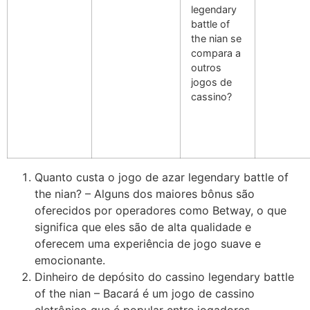
legendary
battle of
the nian se
compara a
outros
jogos de
cassino?
Quanto custa o jogo de azar legendary battle of
the nian?
– Alguns dos maiores bônus são
oferecidos por operadores como Betway, o que
significa que eles são de alta qualidade e
oferecem uma experiência de jogo suave e
emocionante.
Dinheiro de depósito do cassino legendary battle
of the nian
– Bacará é um jogo de cassino