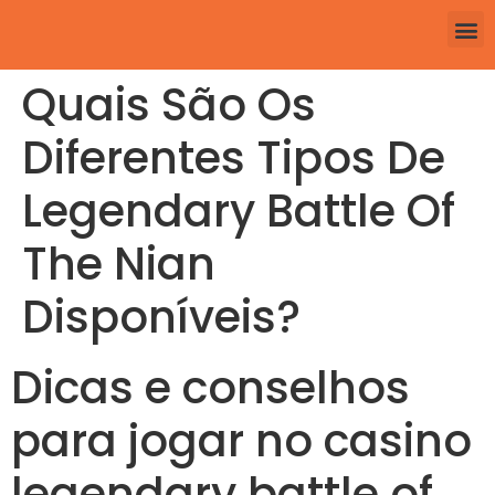
Quais São Os
Diferentes Tipos De
Legendary Battle Of
The Nian
Disponíveis?
Dicas e conselhos
para jogar no casino
legendary battle of