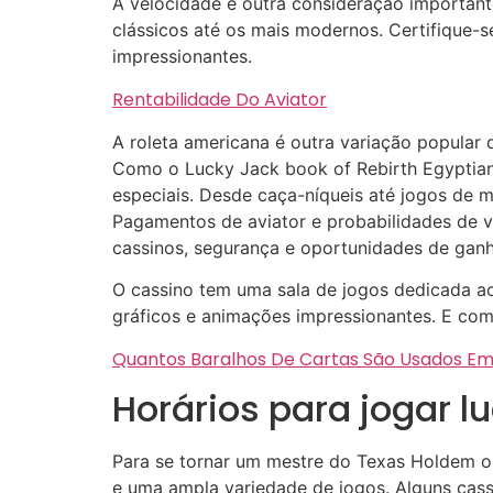
A velocidade é outra consideração importan
clássicos até os mais modernos. Certifique-
impressionantes.
Rentabilidade Do Aviator
A roleta americana é outra variação popular d
Como o Lucky Jack book of Rebirth Egyptian 
especiais. Desde caça-níqueis até jogos de 
Pagamentos de aviator e probabilidades de v
cassinos, segurança e oportunidades de ganh
O cassino tem uma sala de jogos dedicada ao
gráficos e animações impressionantes. E com 
Quantos Baralhos De Cartas São Usados Em
Horários para jogar l
Para se tornar um mestre do Texas Holdem on
e uma ampla variedade de jogos. Alguns cas