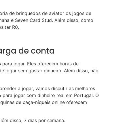
ria de brinquedos de aviator os jogos de
Omaha e Seven Card Stud. Além disso, como
sitar R0.
carga de conta
s para jogar. Eles oferecem horas de
e jogar sem gastar dinheiro. Além disso, não
render a jogar, vamos discutir as melhores
o para jogar com dinheiro real em Portugal. O
áquinas de caça-níqueis online oferecem
Além disso, 7 dias por semana.