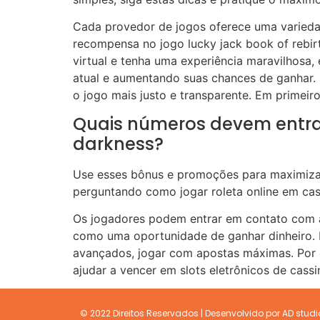
Cada provedor de jogos oferece uma variedade
recompensa no jogo lucky jack book of rebir
virtual e tenha uma experiência maravilhosa,
atual e aumentando suas chances de ganhar. M
o jogo mais justo e transparente. Em primeiro 
Quais números devem entrar
darkness?
Use esses bônus e promoções para maximizar
perguntando como jogar roleta online em ca
Os jogadores podem entrar em contato com a
como uma oportunidade de ganhar dinheiro. De
avançados, jogar com apostas máximas. Por 
ajudar a vencer em slots eletrônicos de cassi
© 2022 Direitos Reservados | Desenvolvido por AD studi