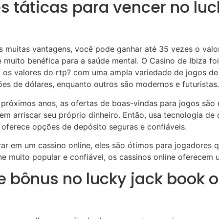
 táticas para vencer no luck
as muitas vantagens, você pode ganhar até 35 vezes o valo
e muito benéfica para a saúde mental. O Casino de Ibiza fo
ão os valores do rtp? com uma ampla variedade de jogos de
ões de dólares, enquanto outros são modernos e futuristas.
 próximos anos, as ofertas de boas-vindas para jogos são
em arriscar seu próprio dinheiro. Então, usa tecnologia de
 oferece opções de depósito seguras e confiáveis.
rar em um cassino online, eles são ótimos para jogadores 
ine muito popular e confiável, os cassinos online oferecem
bônus no lucky jack book of