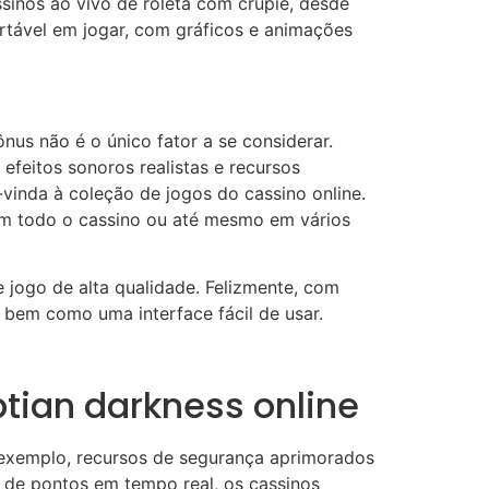
inos ao vivo de roleta com crupiê, desde
ortável em jogar, com gráficos e animações
nus não é o único fator a se considerar.
feitos sonoros realistas e recursos
vinda à coleção de jogos do cassino online.
 em todo o cassino ou até mesmo em vários
 jogo de alta qualidade. Felizmente, com
, bem como uma interface fácil de usar.
ptian darkness online
 exemplo, recursos de segurança aprimorados
 de pontos em tempo real, os cassinos