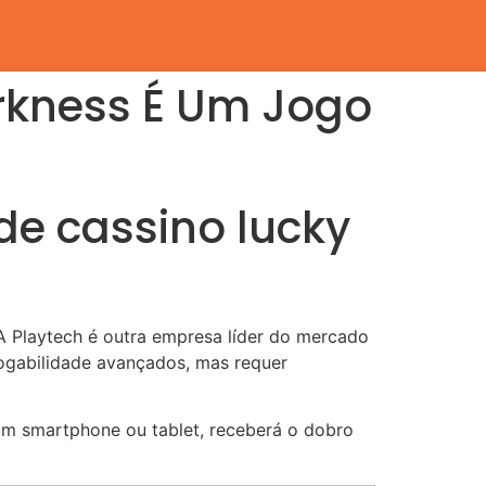
arkness É Um Jogo
de cassino lucky
 A Playtech é outra empresa líder do mercado
jogabilidade avançados, mas requer
m smartphone ou tablet, receberá o dobro