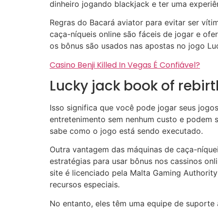
dinheiro jogando blackjack e ter uma experiê
Regras do Bacará aviator para evitar ser ví
caça-níqueis online são fáceis de jogar e o
os bônus são usados nas apostas no jogo Luc
Casino Benji Killed In Vegas É Confiável?
Lucky jack book of rebi
Isso significa que você pode jogar seus jogos
entretenimento sem nenhum custo e podem ser
sabe como o jogo está sendo executado.
Outra vantagem das máquinas de caça-níqueis 
estratégias para usar bônus nos cassinos onl
site é licenciado pela Malta Gaming Authorit
recursos especiais.
No entanto, eles têm uma equipe de suporte a