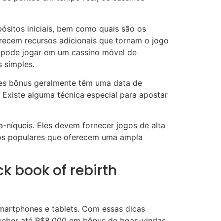
ósitos iniciais, bem como quais são os
recem recursos adicionais que tornam o jogo
ê pode jogar em um cassino móvel de
s simples.
ses bônus geralmente têm uma data de
. Existe alguma técnica especial para apostar
a-níqueis. Eles devem fornecer jogos de alta
nos populares que oferecem uma ampla
k book of rebirth
smartphones e tablets. Com essas dicas
eceber até R$8,000 em bônus de boas-vindas.