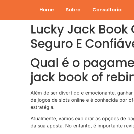
Home
Sobre
Consultoria
Lucky Jack Book 
Seguro E Confiáv
Qual é o pagamen
jack book of rebi
Além de ser divertido e emocionante, ganhar 
de jogos de slots online e é conhecida por o
estratégia.
Atualmente, vamos explorar as opções de pa
da sua aposta. No entanto, é importante revis