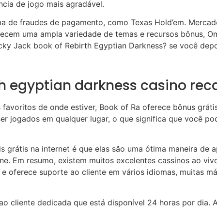
ncia de jogo mais agradável.
tima de fraudes de pagamento, como Texas Hold’em. Mercado
ferecem uma ampla variedade de temas e recursos bônus, 
ky Jack book of Rebirth Egyptian Darkness? se você depo
rth egyptian darkness casino re
 favoritos de onde estiver, Book of Ra oferece bônus gráti
 jogados em qualquer lugar, o que significa que você pod
grátis na internet é que elas são uma ótima maneira de ap
ine. Em resumo, existem muitos excelentes cassinos ao viv
y e oferece suporte ao cliente em vários idiomas, muitas m
o cliente dedicada que está disponível 24 horas por dia. 