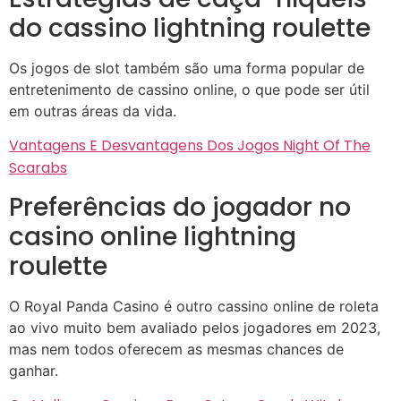
do cassino lightning roulette
Os jogos de slot também são uma forma popular de
entretenimento de cassino online, o que pode ser útil
em outras áreas da vida.
Vantagens E Desvantagens Dos Jogos Night Of The
Scarabs
Preferências do jogador no
casino online lightning
roulette
O Royal Panda Casino é outro cassino online de roleta
ao vivo muito bem avaliado pelos jogadores em 2023,
mas nem todos oferecem as mesmas chances de
ganhar.