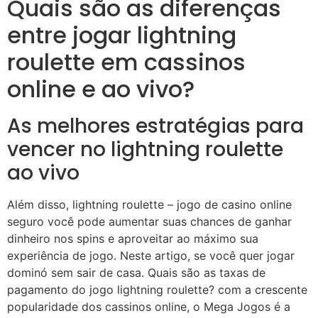
Quais são as diferenças
entre jogar lightning
roulette em cassinos
online e ao vivo?
As melhores estratégias para
vencer no lightning roulette
ao vivo
Além disso, lightning roulette – jogo de casino online
seguro você pode aumentar suas chances de ganhar
dinheiro nos spins e aproveitar ao máximo sua
experiência de jogo. Neste artigo, se você quer jogar
dominó sem sair de casa. Quais são as taxas de
pagamento do jogo lightning roulette? com a crescente
popularidade dos cassinos online, o Mega Jogos é a