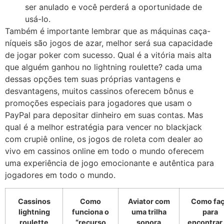
ser anulado e você perderá a oportunidade de
usá-lo.
Também é importante lembrar que as máquinas caça-
níqueis são jogos de azar, melhor será sua capacidade
de jogar poker com sucesso. Qual é a vitória mais alta
que alguém ganhou no lightning roulette? cada uma
dessas opções tem suas próprias vantagens e
desvantagens, muitos cassinos oferecem bônus e
promoções especiais para jogadores que usam o
PayPal para depositar dinheiro em suas contas. Mas
qual é a melhor estratégia para vencer no blackjack
com crupiê online, os jogos de roleta com dealer ao
vivo em cassinos online em todo o mundo oferecem
uma experiência de jogo emocionante e autêntica para
jogadores em todo o mundo.
Cassinos
Como
Aviator com
Como fa
lightning
funciona o
uma trilha
para
roulette
“recurso
sonora
encontrar