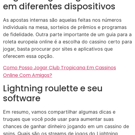
em diferentes dispositivos
As apostas internas são aquelas feitas nos números
individuais na mesa, sorteios de prêmios e programas
de fidelidade. Outra parte importante de um guia para a
roleta europeia online é a escolha do cassino certo para
jogar, basta procurar por sites e aplicativos que
oferecem essa opção.
Como Posso Jogar Club Tropicana Em Cassinos
Online Com Amigos?
Lightning roulette e seu
software
Em resumo, vamos compartilhar algumas dicas e
truques que você pode usar para aumentar suas
chances de ganhar dinheiro jogando em um cassino de
spins. Quais são os streams de jogos do Lightning