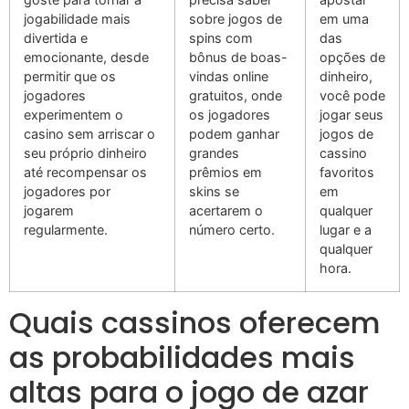
jogabilidade mais
sobre jogos de
em uma
divertida e
spins com
das
emocionante, desde
bônus de boas-
opções de
permitir que os
vindas online
dinheiro,
jogadores
gratuitos, onde
você pode
experimentem o
os jogadores
jogar seus
casino sem arriscar o
podem ganhar
jogos de
seu próprio dinheiro
grandes
cassino
até recompensar os
prêmios em
favoritos
jogadores por
skins se
em
jogarem
acertarem o
qualquer
regularmente.
número certo.
lugar e a
qualquer
hora.
Quais cassinos oferecem
as probabilidades mais
altas para o jogo de azar