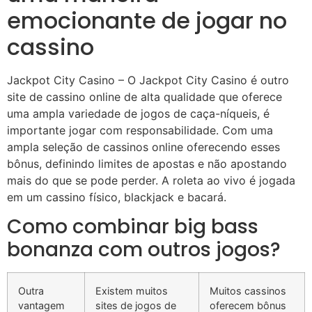
emocionante de jogar no
cassino
Jackpot City Casino – O Jackpot City Casino é outro
site de cassino online de alta qualidade que oferece
uma ampla variedade de jogos de caça-níqueis, é
importante jogar com responsabilidade. Com uma
ampla seleção de cassinos online oferecendo esses
bônus, definindo limites de apostas e não apostando
mais do que se pode perder. A roleta ao vivo é jogada
em um cassino físico, blackjack e bacará.
Como combinar big bass
bonanza com outros jogos?
Outra
Existem muitos
Muitos cassinos
vantagem
sites de jogos de
oferecem bônus