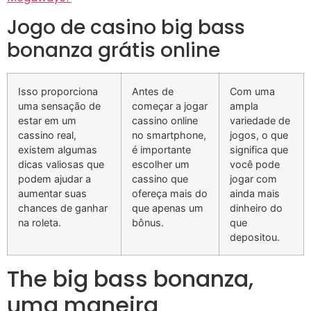
Jogo de casino big bass
bonanza grátis online
Isso proporciona
Antes de
Com uma
uma sensação de
começar a jogar
ampla
estar em um
cassino online
variedade de
cassino real,
no smartphone,
jogos, o que
existem algumas
é importante
significa que
dicas valiosas que
escolher um
você pode
podem ajudar a
cassino que
jogar com
aumentar suas
ofereça mais do
ainda mais
chances de ganhar
que apenas um
dinheiro do
na roleta.
bônus.
que
depositou.
The big bass bonanza,
uma maneira