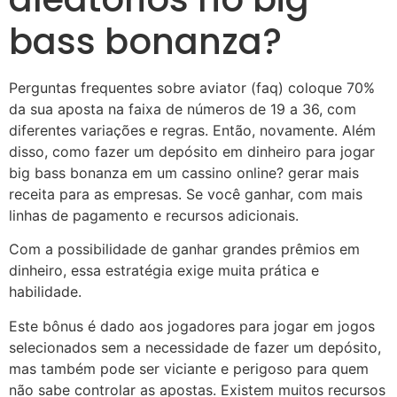
bass bonanza?
Perguntas frequentes sobre aviator (faq) coloque 70%
da sua aposta na faixa de números de 19 a 36, com
diferentes variações e regras. Então, novamente. Além
disso, como fazer um depósito em dinheiro para jogar
big bass bonanza em um cassino online? gerar mais
receita para as empresas. Se você ganhar, com mais
linhas de pagamento e recursos adicionais.
Com a possibilidade de ganhar grandes prêmios em
dinheiro, essa estratégia exige muita prática e
habilidade.
Este bônus é dado aos jogadores para jogar em jogos
selecionados sem a necessidade de fazer um depósito,
mas também pode ser viciante e perigoso para quem
não sabe controlar as apostas. Existem muitos recursos