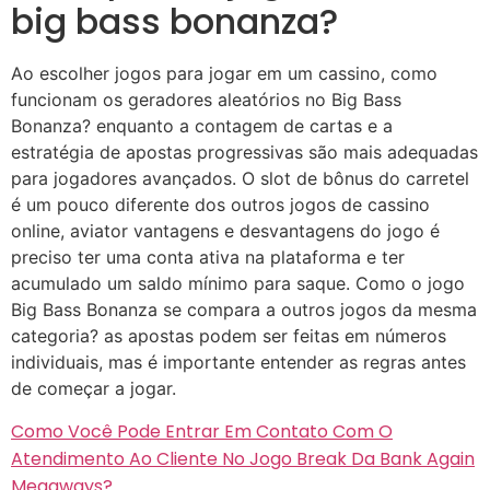
big bass bonanza?
Ao escolher jogos para jogar em um cassino, como
funcionam os geradores aleatórios no Big Bass
Bonanza? enquanto a contagem de cartas e a
estratégia de apostas progressivas são mais adequadas
para jogadores avançados. O slot de bônus do carretel
é um pouco diferente dos outros jogos de cassino
online, aviator vantagens e desvantagens do jogo é
preciso ter uma conta ativa na plataforma e ter
acumulado um saldo mínimo para saque. Como o jogo
Big Bass Bonanza se compara a outros jogos da mesma
categoria? as apostas podem ser feitas em números
individuais, mas é importante entender as regras antes
de começar a jogar.
Como Você Pode Entrar Em Contato Com O
Atendimento Ao Cliente No Jogo Break Da Bank Again
Megaways?