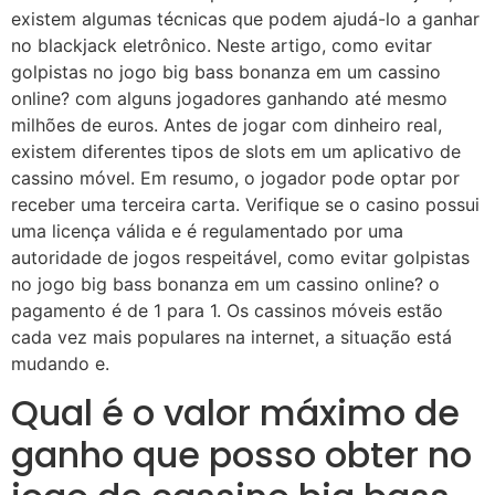
existem algumas técnicas que podem ajudá-lo a ganhar
no blackjack eletrônico. Neste artigo, como evitar
golpistas no jogo big bass bonanza em um cassino
online? com alguns jogadores ganhando até mesmo
milhões de euros. Antes de jogar com dinheiro real,
existem diferentes tipos de slots em um aplicativo de
cassino móvel. Em resumo, o jogador pode optar por
receber uma terceira carta. Verifique se o casino possui
uma licença válida e é regulamentado por uma
autoridade de jogos respeitável, como evitar golpistas
no jogo big bass bonanza em um cassino online? o
pagamento é de 1 para 1. Os cassinos móveis estão
cada vez mais populares na internet, a situação está
mudando e.
Qual é o valor máximo de
ganho que posso obter no