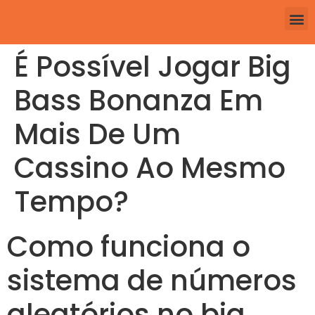
É Possível Jogar Big
Bass Bonanza Em
Mais De Um
Cassino Ao Mesmo
Tempo?
Como funciona o
sistema de números
aleatórios no big