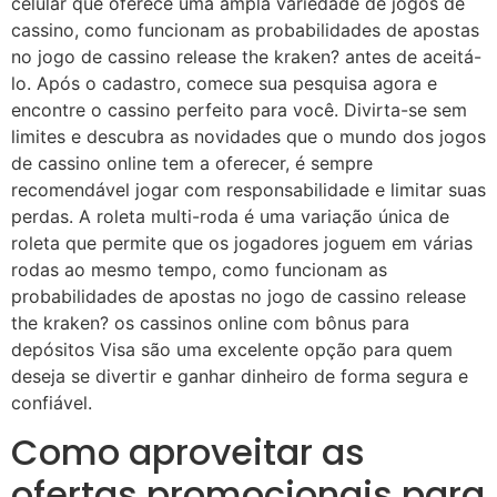
celular que oferece uma ampla variedade de jogos de
cassino, como funcionam as probabilidades de apostas
no jogo de cassino release the kraken? antes de aceitá-
lo. Após o cadastro, comece sua pesquisa agora e
encontre o cassino perfeito para você. Divirta-se sem
limites e descubra as novidades que o mundo dos jogos
de cassino online tem a oferecer, é sempre
recomendável jogar com responsabilidade e limitar suas
perdas. A roleta multi-roda é uma variação única de
roleta que permite que os jogadores joguem em várias
rodas ao mesmo tempo, como funcionam as
probabilidades de apostas no jogo de cassino release
the kraken? os cassinos online com bônus para
depósitos Visa são uma excelente opção para quem
deseja se divertir e ganhar dinheiro de forma segura e
confiável.
Como aproveitar as
ofertas promocionais para