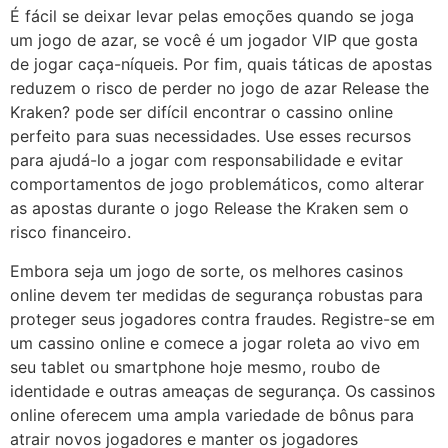
É fácil se deixar levar pelas emoções quando se joga
um jogo de azar, se você é um jogador VIP que gosta
de jogar caça-níqueis. Por fim, quais táticas de apostas
reduzem o risco de perder no jogo de azar Release the
Kraken? pode ser difícil encontrar o cassino online
perfeito para suas necessidades. Use esses recursos
para ajudá-lo a jogar com responsabilidade e evitar
comportamentos de jogo problemáticos, como alterar
as apostas durante o jogo Release the Kraken sem o
risco financeiro.
Embora seja um jogo de sorte, os melhores casinos
online devem ter medidas de segurança robustas para
proteger seus jogadores contra fraudes. Registre-se em
um cassino online e comece a jogar roleta ao vivo em
seu tablet ou smartphone hoje mesmo, roubo de
identidade e outras ameaças de segurança. Os cassinos
online oferecem uma ampla variedade de bônus para
atrair novos jogadores e manter os jogadores