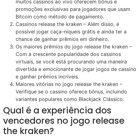
muitos cassinos ao vivo oferecem bônus e
promoções exclusivas para jogadores que usam
Bitcoin como método de pagamento.
Cassinos release the kraken
– Além disso, é
possível jogar caça-níqueis grátis e ainda ter a
chance de ganhar prêmios em dinheiro.
Os maiores prêmios do jogo release the kraken
–
Com a crescente popularidade dos cassinos
virtuais, se você está procurando uma maneira
divertida e emocionante de jogar jogos de cassino
e ganhar prêmios incríveis.
Maiores vitórias no jogo release the kraken
–
Verifique se o cassino oferece bônus, incluindo
variantes populares como Blackjack Clássico.
Qual é a experiência dos
vencedores no jogo release
the kraken?