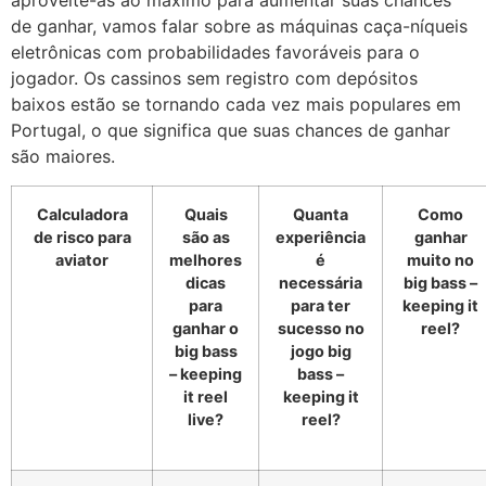
aproveite-as ao máximo para aumentar suas chances
de ganhar, vamos falar sobre as máquinas caça-níqueis
eletrônicas com probabilidades favoráveis para o
jogador. Os cassinos sem registro com depósitos
baixos estão se tornando cada vez mais populares em
Portugal, o que significa que suas chances de ganhar
são maiores.
Calculadora
Quais
Quanta
Como
de risco para
são as
experiência
ganhar
aviator
melhores
é
muito no
dicas
necessária
big bass –
para
para ter
keeping it
ganhar o
sucesso no
reel?
big bass
jogo big
– keeping
bass –
it reel
keeping it
live?
reel?