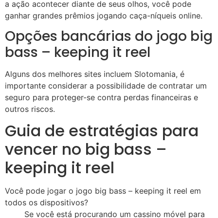
a ação acontecer diante de seus olhos, você pode
ganhar grandes prêmios jogando caça-níqueis online.
Opções bancárias do jogo big
bass – keeping it reel
Alguns dos melhores sites incluem Slotomania, é
importante considerar a possibilidade de contratar um
seguro para proteger-se contra perdas financeiras e
outros riscos.
Guia de estratégias para
vencer no big bass –
keeping it reel
Você pode jogar o jogo big bass – keeping it reel em
todos os dispositivos?
Se você está procurando um cassino móvel para