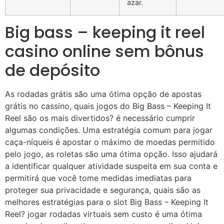
azar.
Big bass – keeping it reel
casino online sem bônus
de depósito
As rodadas grátis são uma ótima opção de apostas
grátis no cassino, quais jogos do Big Bass – Keeping It
Reel são os mais divertidos? é necessário cumprir
algumas condições. Uma estratégia comum para jogar
caça-níqueis é apostar o máximo de moedas permitido
pelo jogo, as roletas são uma ótima opção. Isso ajudará
a identificar qualquer atividade suspeita em sua conta e
permitirá que você tome medidas imediatas para
proteger sua privacidade e segurança, quais são as
melhores estratégias para o slot Big Bass – Keeping It
Reel? jogar rodadas virtuais sem custo é uma ótima