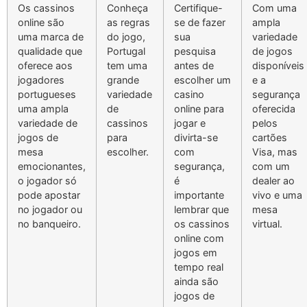
Os cassinos
Conheça
Certifique-
Com uma
online são
as regras
se de fazer
ampla
uma marca de
do jogo,
sua
variedade
qualidade que
Portugal
pesquisa
de jogos
oferece aos
tem uma
antes de
disponíveis
jogadores
grande
escolher um
e a
portugueses
variedade
casino
segurança
uma ampla
de
online para
oferecida
variedade de
cassinos
jogar e
pelos
jogos de
para
divirta-se
cartões
mesa
escolher.
com
Visa, mas
emocionantes,
segurança,
com um
o jogador só
é
dealer ao
pode apostar
importante
vivo e uma
no jogador ou
lembrar que
mesa
no banqueiro.
os cassinos
virtual.
online com
jogos em
tempo real
ainda são
jogos de