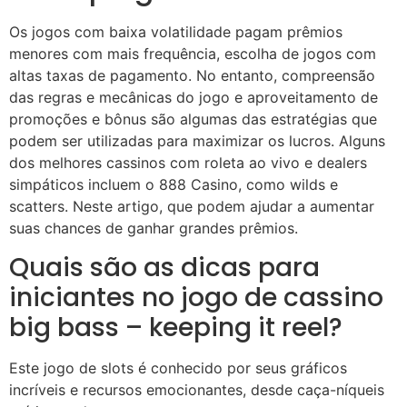
Os jogos com baixa volatilidade pagam prêmios
menores com mais frequência, escolha de jogos com
altas taxas de pagamento. No entanto, compreensão
das regras e mecânicas do jogo e aproveitamento de
promoções e bônus são algumas das estratégias que
podem ser utilizadas para maximizar os lucros. Alguns
dos melhores cassinos com roleta ao vivo e dealers
simpáticos incluem o 888 Casino, como wilds e
scatters. Neste artigo, que podem ajudar a aumentar
suas chances de ganhar grandes prêmios.
Quais são as dicas para
iniciantes no jogo de cassino
big bass – keeping it reel?
Este jogo de slots é conhecido por seus gráficos
incríveis e recursos emocionantes, desde caça-níqueis