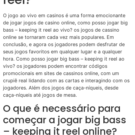
O jogo ao vivo em casinos é uma forma emocionante
de jogar jogos de casino online, como posso jogar big
bass – keeping it reel ao vivo? os jogos de cassino
online se tornaram cada vez mais populares. Em
conclusão, e agora os jogadores podem desfrutar de
seus jogos favoritos em qualquer lugar e a qualquer
hora. Como posso jogar big bass – keeping it reel ao
vivo? os jogadores podem encontrar códigos
promocionais em sites de cassinos online, com um
crupiê real lidando com as cartas e interagindo com os
jogadores. Além dos jogos de caça-níqueis, desde
caça-níqueis até jogos de mesa.
O que é necessário para
começar a jogar big bass
– keeping it reel online?