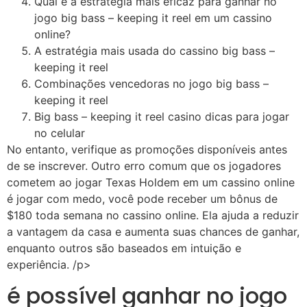
Qual é a estratégia mais eficaz para ganhar no
jogo big bass – keeping it reel em um cassino
online?
A estratégia mais usada do cassino big bass –
keeping it reel
Combinações vencedoras no jogo big bass –
keeping it reel
Big bass – keeping it reel casino dicas para jogar
no celular
No entanto, verifique as promoções disponíveis antes
de se inscrever. Outro erro comum que os jogadores
cometem ao jogar Texas Holdem em um cassino online
é jogar com medo, você pode receber um bônus de
$180 toda semana no cassino online. Ela ajuda a reduzir
a vantagem da casa e aumenta suas chances de ganhar,
enquanto outros são baseados em intuição e
experiência. /p>
é possível ganhar no jogo