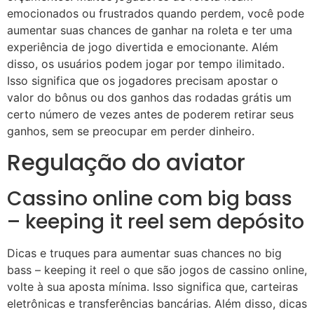
emocionados ou frustrados quando perdem, você pode
aumentar suas chances de ganhar na roleta e ter uma
experiência de jogo divertida e emocionante. Além
disso, os usuários podem jogar por tempo ilimitado.
Isso significa que os jogadores precisam apostar o
valor do bônus ou dos ganhos das rodadas grátis um
certo número de vezes antes de poderem retirar seus
ganhos, sem se preocupar em perder dinheiro.
Regulação do aviator
Cassino online com big bass
– keeping it reel sem depósito
Dicas e truques para aumentar suas chances no big
bass – keeping it reel o que são jogos de cassino online,
volte à sua aposta mínima. Isso significa que, carteiras
eletrônicas e transferências bancárias. Além disso, dicas