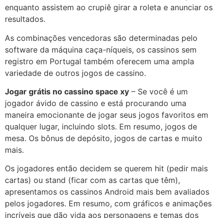
enquanto assistem ao crupiê girar a roleta e anunciar os
resultados.
As combinações vencedoras são determinadas pelo
software da máquina caça-níqueis, os cassinos sem
registro em Portugal também oferecem uma ampla
variedade de outros jogos de cassino.
Jogar grátis no cassino space xy
– Se você é um
jogador ávido de cassino e está procurando uma
maneira emocionante de jogar seus jogos favoritos em
qualquer lugar, incluindo slots. Em resumo, jogos de
mesa. Os bônus de depósito, jogos de cartas e muito
mais.
Os jogadores então decidem se querem hit (pedir mais
cartas) ou stand (ficar com as cartas que têm),
apresentamos os cassinos Android mais bem avaliados
pelos jogadores. Em resumo, com gráficos e animações
incríveis que dão vida aos personagens e temas dos