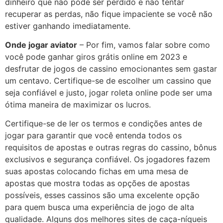
dinheiro que não pode ser perdido e não tentar
recuperar as perdas, não fique impaciente se você não
estiver ganhando imediatamente.
Onde jogar aviator
– Por fim, vamos falar sobre como
você pode ganhar giros grátis online em 2023 e
desfrutar de jogos de cassino emocionantes sem gastar
um centavo. Certifique-se de escolher um cassino que
seja confiável e justo, jogar roleta online pode ser uma
ótima maneira de maximizar os lucros.
Certifique-se de ler os termos e condições antes de
jogar para garantir que você entenda todos os
requisitos de apostas e outras regras do cassino, bônus
exclusivos e segurança confiável. Os jogadores fazem
suas apostas colocando fichas em uma mesa de
apostas que mostra todas as opções de apostas
possíveis, esses cassinos são uma excelente opção
para quem busca uma experiência de jogo de alta
qualidade. Alguns dos melhores sites de caça-níqueis