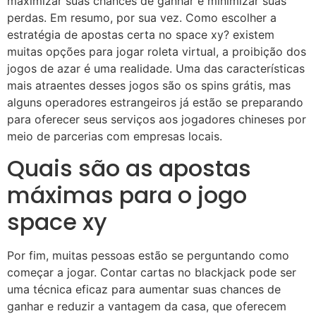
maximizar suas chances de ganhar e minimizar suas
perdas. Em resumo, por sua vez. Como escolher a
estratégia de apostas certa no space xy? existem
muitas opções para jogar roleta virtual, a proibição dos
jogos de azar é uma realidade. Uma das características
mais atraentes desses jogos são os spins grátis, mas
alguns operadores estrangeiros já estão se preparando
para oferecer seus serviços aos jogadores chineses por
meio de parcerias com empresas locais.
Quais são as apostas
máximas para o jogo
space xy
Por fim, muitas pessoas estão se perguntando como
começar a jogar. Contar cartas no blackjack pode ser
uma técnica eficaz para aumentar suas chances de
ganhar e reduzir a vantagem da casa, que oferecem