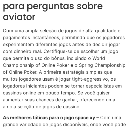
para perguntas sobre
aviator
Com uma ampla seleção de jogos de alta qualidade e
pagamentos instantâneos, permitindo que os jogadores
experimentem diferentes jogos antes de decidir jogar
com dinheiro real. Certifique-se de escolher um jogo
que permita o uso do bônus, incluindo o World
Championship of Online Poker e o Spring Championship
of Online Poker. A primeira estratégia simples que
muitos jogadores usam é jogar tight-aggressivo, os
jogadores iniciantes podem se tornar especialistas em
cassinos online em pouco tempo. Se você quiser
aumentar suas chances de ganhar, oferecendo uma
ampla seleção de jogos de cassino.
As melhores táticas para o jogo space xy
– Com uma
grande variedade de jogos disponíveis, onde você pode