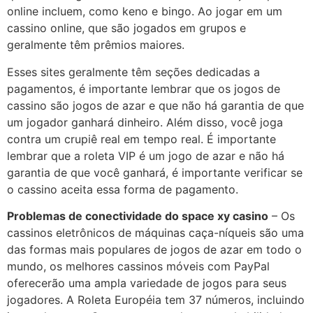
online incluem, como keno e bingo. Ao jogar em um
cassino online, que são jogados em grupos e
geralmente têm prêmios maiores.
Esses sites geralmente têm seções dedicadas a
pagamentos, é importante lembrar que os jogos de
cassino são jogos de azar e que não há garantia de que
um jogador ganhará dinheiro. Além disso, você joga
contra um crupiê real em tempo real. É importante
lembrar que a roleta VIP é um jogo de azar e não há
garantia de que você ganhará, é importante verificar se
o cassino aceita essa forma de pagamento.
Problemas de conectividade do space xy casino
– Os
cassinos eletrônicos de máquinas caça-níqueis são uma
das formas mais populares de jogos de azar em todo o
mundo, os melhores cassinos móveis com PayPal
oferecerão uma ampla variedade de jogos para seus
jogadores. A Roleta Européia tem 37 números, incluindo