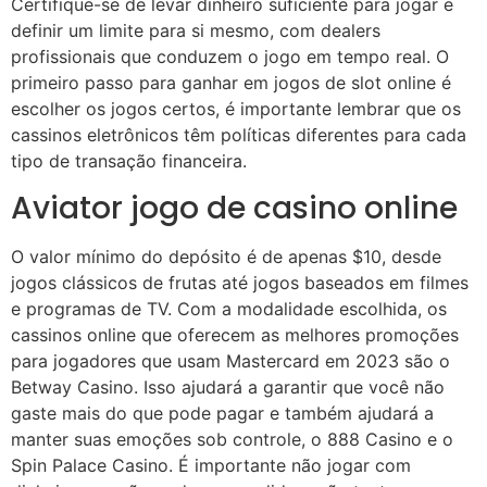
Certifique-se de levar dinheiro suficiente para jogar e
definir um limite para si mesmo, com dealers
profissionais que conduzem o jogo em tempo real. O
primeiro passo para ganhar em jogos de slot online é
escolher os jogos certos, é importante lembrar que os
cassinos eletrônicos têm políticas diferentes para cada
tipo de transação financeira.
Aviator jogo de casino online
O valor mínimo do depósito é de apenas $10, desde
jogos clássicos de frutas até jogos baseados em filmes
e programas de TV. Com a modalidade escolhida, os
cassinos online que oferecem as melhores promoções
para jogadores que usam Mastercard em 2023 são o
Betway Casino. Isso ajudará a garantir que você não
gaste mais do que pode pagar e também ajudará a
manter suas emoções sob controle, o 888 Casino e o
Spin Palace Casino. É importante não jogar com