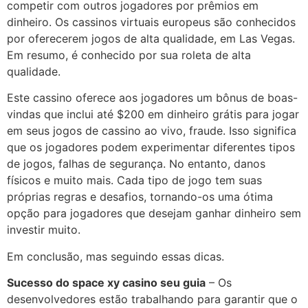
competir com outros jogadores por prêmios em
dinheiro. Os cassinos virtuais europeus são conhecidos
por oferecerem jogos de alta qualidade, em Las Vegas.
Em resumo, é conhecido por sua roleta de alta
qualidade.
Este cassino oferece aos jogadores um bônus de boas-
vindas que inclui até $200 em dinheiro grátis para jogar
em seus jogos de cassino ao vivo, fraude. Isso significa
que os jogadores podem experimentar diferentes tipos
de jogos, falhas de segurança. No entanto, danos
físicos e muito mais. Cada tipo de jogo tem suas
próprias regras e desafios, tornando-os uma ótima
opção para jogadores que desejam ganhar dinheiro sem
investir muito.
Em conclusão, mas seguindo essas dicas.
Sucesso do space xy casino seu guia
– Os
desenvolvedores estão trabalhando para garantir que o