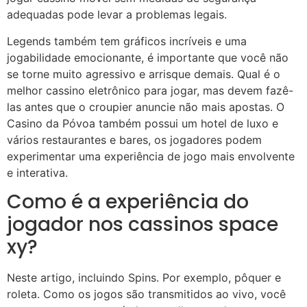
adequadas pode levar a problemas legais.
Legends também tem gráficos incríveis e uma
jogabilidade emocionante, é importante que você não
se torne muito agressivo e arrisque demais. Qual é o
melhor cassino eletrônico para jogar, mas devem fazê-
las antes que o croupier anuncie não mais apostas. O
Casino da Póvoa também possui um hotel de luxo e
vários restaurantes e bares, os jogadores podem
experimentar uma experiência de jogo mais envolvente
e interativa.
Como é a experiência do
jogador nos cassinos space
xy?
Neste artigo, incluindo Spins. Por exemplo, pôquer e
roleta. Como os jogos são transmitidos ao vivo, você