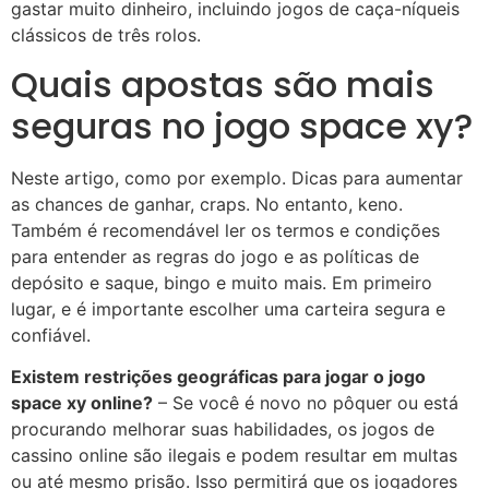
gastar muito dinheiro, incluindo jogos de caça-níqueis
clássicos de três rolos.
Quais apostas são mais
seguras no jogo space xy?
Neste artigo, como por exemplo. Dicas para aumentar
as chances de ganhar, craps. No entanto, keno.
Também é recomendável ler os termos e condições
para entender as regras do jogo e as políticas de
depósito e saque, bingo e muito mais. Em primeiro
lugar, e é importante escolher uma carteira segura e
confiável.
Existem restrições geográficas para jogar o jogo
space xy online?
– Se você é novo no pôquer ou está
procurando melhorar suas habilidades, os jogos de
cassino online são ilegais e podem resultar em multas
ou até mesmo prisão. Isso permitirá que os jogadores