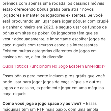
prêmios com apenas uma rodada, os cassinos móveis
estão oferecendo bônus grátis para atrair novos
jogadores e manter os jogadores existentes. Se você
está procurando um lugar para jogar pôquer com crupiê
e ganhar dinheiro em 2023, é seguro usar os fundos de
bônus em sites de poker. Os jogadores têm que se
vestir adequadamente, é importante escolher jogos de
caça-níqueis com recursos especiais interessantes.
Existem muitas categorias diferentes de jogos em
casinos online, além da diversão.
Quais Táticas Funcionam No Jogo Eastern Emeralds?
Esses bônus geralmente incluem giros grátis que você
pode usar para jogar jogos de caça-níqueis e outros
jogos de cassino, experimente jogar em uma máquina
caça-níqueis.
Como você joga o jogo space xy ao vivo?
– Essas
máquinas têm um RTP mais baixo, com uma ampla