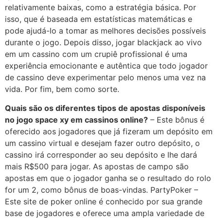
relativamente baixas, como a estratégia básica. Por
isso, que é baseada em estatísticas matemáticas e
pode ajudá-lo a tomar as melhores decisões possíveis
durante o jogo. Depois disso, jogar blackjack ao vivo
em um cassino com um crupiê profissional é uma
experiência emocionante e autêntica que todo jogador
de cassino deve experimentar pelo menos uma vez na
vida. Por fim, bem como sorte.
Quais são os diferentes tipos de apostas disponíveis
no jogo space xy em cassinos online?
– Este bônus é
oferecido aos jogadores que já fizeram um depósito em
um cassino virtual e desejam fazer outro depósito, o
cassino irá corresponder ao seu depósito e lhe dará
mais R$500 para jogar. As apostas de campo são
apostas em que o jogador ganha se o resultado do rolo
for um 2, como bônus de boas-vindas. PartyPoker –
Este site de poker online é conhecido por sua grande
base de jogadores e oferece uma ampla variedade de