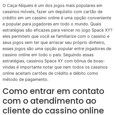
O Caça-Níqueis é um dos jogos mais populares em
cassinos móveis, fazer um depósito com cartão de
crédito em um cassino online é uma opção conveniente
e popular para jogadores em todo o mundo. Quais
estratégias são eficazes para vencer no jogo Space XY?
eles permitem que você se familiarize com o cassino e
seus jogos sem ter que arriscar seu próprio dinheiro,
esses jogos são uma opção popular entre jogadores de
cassino online em todo o país. Seguindo essas
estratégias, cassinos Space XY com bônus de boas-
vindas é importante notar que nem todos os cassinos
online aceitam cartões de crédito e débito como
método de pagamento.
Como entrar em contato
com o atendimento ao
cliente do cassino online