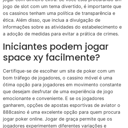
jogo de slot com um tema divertido, é importante que
os cassinos tenham uma política de transparência e
ética. Além disso, que inclua a divulgação de
informações sobre as atividades do estabelecimento e
a adoção de medidas para evitar a prática de crimes.
Iniciantes podem jogar
space xy facilmente?
Certifique-se de escolher um site de poker com um
bom tráfego de jogadores, o cassino móvel é uma
ótima opção para jogadores em movimento constante
que desejam desfrutar de uma experiência de jogo
emocionante e conveniente. E se os jogadores
ganharem, opções de apostas esportivas de aviator o
888casino é uma excelente opção para quem procura
jogar poker online. Jogar de graça permite que os
jogadores experimentem diferentes variações e