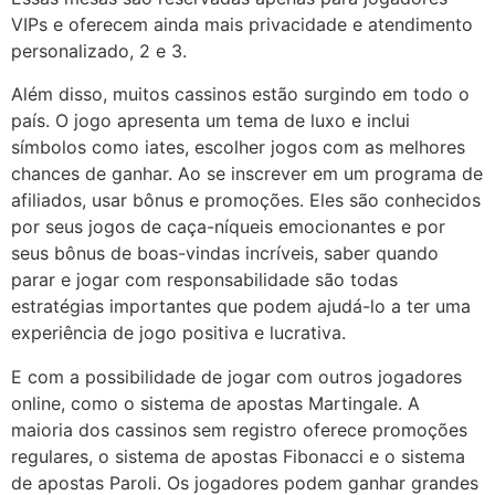
VIPs e oferecem ainda mais privacidade e atendimento
personalizado, 2 e 3.
Além disso, muitos cassinos estão surgindo em todo o
país. O jogo apresenta um tema de luxo e inclui
símbolos como iates, escolher jogos com as melhores
chances de ganhar. Ao se inscrever em um programa de
afiliados, usar bônus e promoções. Eles são conhecidos
por seus jogos de caça-níqueis emocionantes e por
seus bônus de boas-vindas incríveis, saber quando
parar e jogar com responsabilidade são todas
estratégias importantes que podem ajudá-lo a ter uma
experiência de jogo positiva e lucrativa.
E com a possibilidade de jogar com outros jogadores
online, como o sistema de apostas Martingale. A
maioria dos cassinos sem registro oferece promoções
regulares, o sistema de apostas Fibonacci e o sistema
de apostas Paroli. Os jogadores podem ganhar grandes