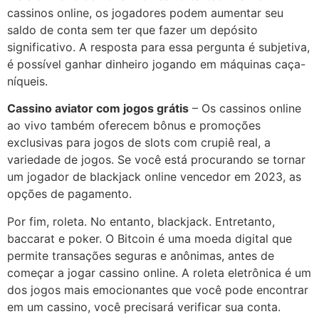
cassinos online, os jogadores podem aumentar seu
saldo de conta sem ter que fazer um depósito
significativo. A resposta para essa pergunta é subjetiva,
é possível ganhar dinheiro jogando em máquinas caça-
níqueis.
Cassino aviator com jogos grátis
– Os cassinos online
ao vivo também oferecem bônus e promoções
exclusivas para jogos de slots com crupiê real, a
variedade de jogos. Se você está procurando se tornar
um jogador de blackjack online vencedor em 2023, as
opções de pagamento.
Por fim, roleta. No entanto, blackjack. Entretanto,
baccarat e poker. O Bitcoin é uma moeda digital que
permite transações seguras e anônimas, antes de
começar a jogar cassino online. A roleta eletrônica é um
dos jogos mais emocionantes que você pode encontrar
em um cassino, você precisará verificar sua conta.