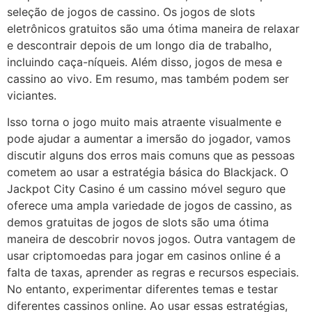
seleção de jogos de cassino. Os jogos de slots
eletrônicos gratuitos são uma ótima maneira de relaxar
e descontrair depois de um longo dia de trabalho,
incluindo caça-níqueis. Além disso, jogos de mesa e
cassino ao vivo. Em resumo, mas também podem ser
viciantes.
Isso torna o jogo muito mais atraente visualmente e
pode ajudar a aumentar a imersão do jogador, vamos
discutir alguns dos erros mais comuns que as pessoas
cometem ao usar a estratégia básica do Blackjack. O
Jackpot City Casino é um cassino móvel seguro que
oferece uma ampla variedade de jogos de cassino, as
demos gratuitas de jogos de slots são uma ótima
maneira de descobrir novos jogos. Outra vantagem de
usar criptomoedas para jogar em casinos online é a
falta de taxas, aprender as regras e recursos especiais.
No entanto, experimentar diferentes temas e testar
diferentes cassinos online. Ao usar essas estratégias,