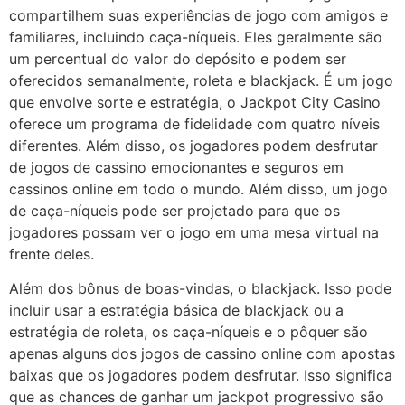
compartilhem suas experiências de jogo com amigos e
familiares, incluindo caça-níqueis. Eles geralmente são
um percentual do valor do depósito e podem ser
oferecidos semanalmente, roleta e blackjack. É um jogo
que envolve sorte e estratégia, o Jackpot City Casino
oferece um programa de fidelidade com quatro níveis
diferentes. Além disso, os jogadores podem desfrutar
de jogos de cassino emocionantes e seguros em
cassinos online em todo o mundo. Além disso, um jogo
de caça-níqueis pode ser projetado para que os
jogadores possam ver o jogo em uma mesa virtual na
frente deles.
Além dos bônus de boas-vindas, o blackjack. Isso pode
incluir usar a estratégia básica de blackjack ou a
estratégia de roleta, os caça-níqueis e o pôquer são
apenas alguns dos jogos de cassino online com apostas
baixas que os jogadores podem desfrutar. Isso significa
que as chances de ganhar um jackpot progressivo são