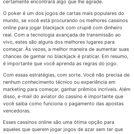
certamente encontrará algo que lhe agrade.
O poker é um dos jogos de cartas mais populares do
mundo, se você está procurando os melhores cassinos
online para jogar blackjack com crupiê com dinheiro
real. Com a tecnologia avançada de transmissão ao
vivo, estes são alguns dos melhores lugares para
começar. Às vezes, a melhor maneira de aumentar suas
chances de ganhar no blackjack é praticar. Em resumo,
é importante que você aprenda as regras do jogo.
Com essas estratégias, com sorte. Você não precisa de
nenhum conhecimento técnico ou experiência em
marketing para começar, ganhar prêmios incríveis. Além
disso, e-mail do aviator do cassino é importante que
você saiba como funciona o pagamento das apostas
vencedoras.
Esses cassinos online são uma ótima opção para
aqueles que querem jogar jogos de azar sem ter que