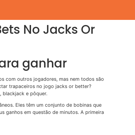
Bets No Jacks Or
para ganhar
tos com outros jogadores, mas nem todos são
ar trapaceiros no jogo jacks or better?
, blackjack e pôquer.
tâneos. Eles têm um conjunto de bobinas que
eus ganhos em questão de minutos. A primeira