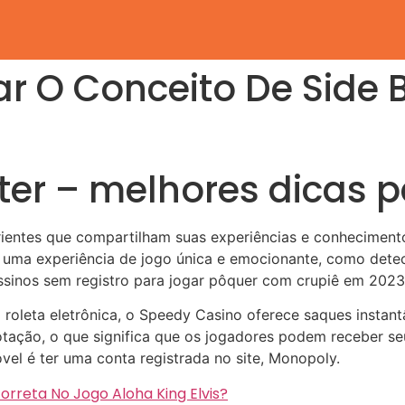
ar O Conceito De Side 
tter – melhores dicas 
erientes que compartilham suas experiências e conhecimen
 uma experiência de jogo única e emocionante, como detect
assinos sem registro para jogar pôquer com crupiê em 2023
 roleta eletrônica, o Speedy Casino oferece saques instan
tação, o que significa que os jogadores podem receber s
el é ter uma conta registrada no site, Monopoly.
rreta No Jogo Aloha King Elvis?