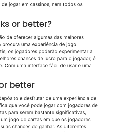
 de jogar em cassinos, nem todos os
ks or better?
ão de oferecer algumas das melhores
 procura uma experiência de jogo
tis, os jogadores poderão experimentar a
elhores chances de lucro para o jogador, é
e. Com uma interface fácil de usar e uma
r better
depósito e desfrutar de uma experiência de
gnifica que você pode jogar com jogadores de
s para serem bastante significativas,
É um jogo de cartas em que os jogadores
 suas chances de ganhar. As diferentes