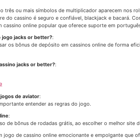
três ou mais símbolos de multiplicador aparecem nos rolos
are do cassino é seguro e confiável, blackjack e bacará. C
cassino online popular que oferece suporte em português
jogo jacks or better?
:
ar os bônus de depósito em cassinos online de forma efici
ssino jacks or better?
:
e
jogos de aviator
:
mportante entender as regras do jogo.
line
:
 de bônus de rodadas grátis, ao escolher o melhor site de
m jogo de cassino online emocionante e empolgante que o