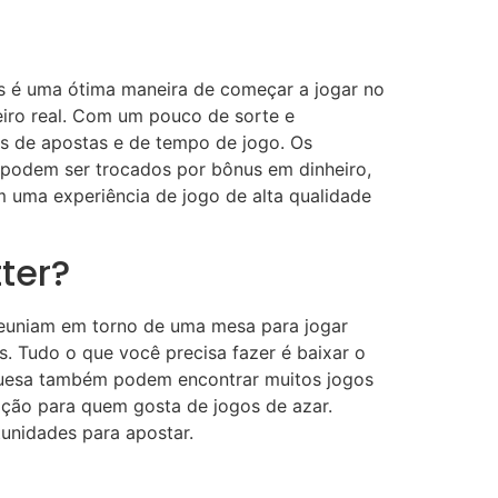
us é uma ótima maneira de começar a jogar no
eiro real. Com um pouco de sorte e
es de apostas e de tempo de jogo. Os
s podem ser trocados por bônus em dinheiro,
m uma experiência de jogo de alta qualidade
ter?
 reuniam em torno de uma mesa para jogar
. Tudo o que você precisa fazer é baixar o
uguesa também podem encontrar muitos jogos
pção para quem gosta de jogos de azar.
unidades para apostar.