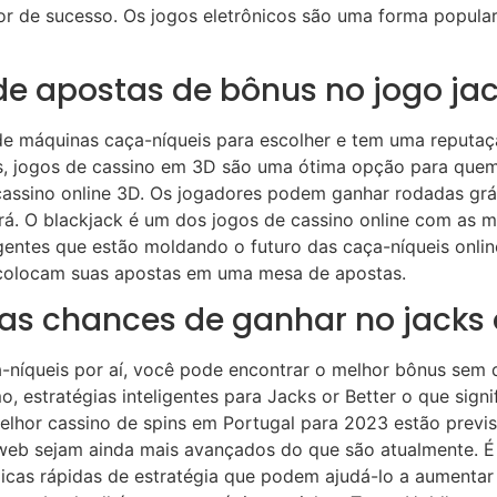
r de sucesso. Os jogos eletrônicos são uma forma popular
de apostas de bônus no jogo jac
e máquinas caça-níqueis para escolher e tem uma reputaç
, jogos de cassino em 3D são uma ótima opção para quem
cassino online 3D. Os jogadores podem ganhar rodadas grá
rá. O blackjack é um dos jogos de cassino online com as m
gentes que estão moldando o futuro das caça-níqueis onlin
s colocam suas apostas em uma mesa de apostas.
s chances de ganhar no jacks o
-níqueis por aí, você pode encontrar o melhor bônus sem 
mo, estratégias inteligentes para Jacks or Better o que si
hor cassino de spins em Portugal para 2023 estão prevista
 web sejam ainda mais avançados do que são atualmente. 
dicas rápidas de estratégia que podem ajudá-lo a aumentar