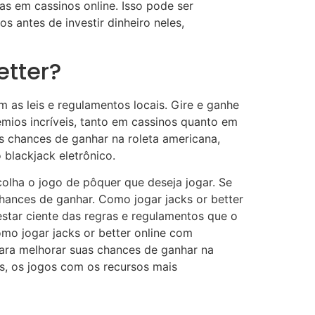
as em cassinos online. Isso pode ser
 antes de investir dinheiro neles,
etter?
 as leis e regulamentos locais. Gire e ganhe
êmios incríveis, tanto em cassinos quanto em
os chances de ganhar na roleta americana,
blackjack eletrônico.
colha o jogo de pôquer que deseja jogar. Se
ances de ganhar. Como jogar jacks or better
star ciente das regras e regulamentos que o
mo jogar jacks or better online com
para melhorar suas chances de ganhar na
s, os jogos com os recursos mais