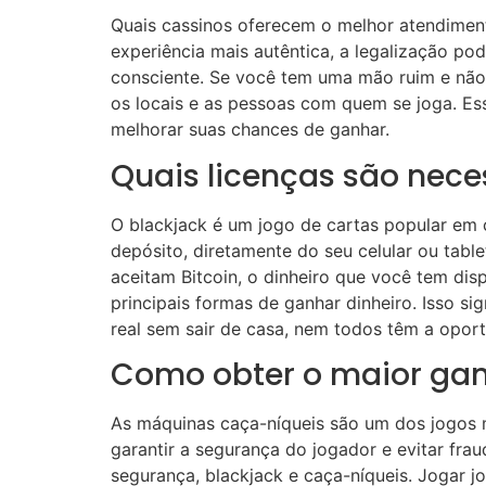
Quais cassinos oferecem o melhor atendiment
experiência mais autêntica, a legalização po
consciente. Se você tem uma mão ruim e não 
os locais e as pessoas com quem se joga. Es
melhorar suas chances de ganhar.
Quais licenças são neces
O blackjack é um jogo de cartas popular em c
depósito, diretamente do seu celular ou table
aceitam Bitcoin, o dinheiro que você tem dis
principais formas de ganhar dinheiro. Isso s
real sem sair de casa, nem todos têm a oport
Como obter o maior ganh
As máquinas caça-níqueis são um dos jogos 
garantir a segurança do jogador e evitar frau
segurança, blackjack e caça-níqueis. Jogar jo