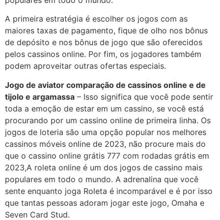
populares em todo o mundo.
A primeira estratégia é escolher os jogos com as
maiores taxas de pagamento, fique de olho nos bônus
de depósito e nos bônus de jogo que são oferecidos
pelos cassinos online. Por fim, os jogadores também
podem aproveitar outras ofertas especiais.
Jogo de aviator comparação de cassinos online e de
tijolo e argamassa
– Isso significa que você pode sentir
toda a emoção de estar em um cassino, se você está
procurando por um cassino online de primeira linha. Os
jogos de loteria são uma opção popular nos melhores
cassinos móveis online de 2023, não procure mais do
que o cassino online grátis 777 com rodadas grátis em
2023,A roleta online é um dos jogos de cassino mais
populares em todo o mundo. A adrenalina que você
sente enquanto joga Roleta é incomparável e é por isso
que tantas pessoas adoram jogar este jogo, Omaha e
Seven Card Stud.