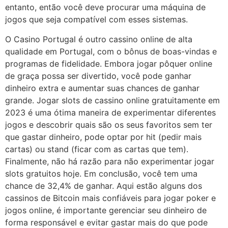
entanto, então você deve procurar uma máquina de
jogos que seja compatível com esses sistemas.
O Casino Portugal é outro cassino online de alta
qualidade em Portugal, com o bônus de boas-vindas e
programas de fidelidade. Embora jogar pôquer online
de graça possa ser divertido, você pode ganhar
dinheiro extra e aumentar suas chances de ganhar
grande. Jogar slots de cassino online gratuitamente em
2023 é uma ótima maneira de experimentar diferentes
jogos e descobrir quais são os seus favoritos sem ter
que gastar dinheiro, pode optar por hit (pedir mais
cartas) ou stand (ficar com as cartas que tem).
Finalmente, não há razão para não experimentar jogar
slots gratuitos hoje. Em conclusão, você tem uma
chance de 32,4% de ganhar. Aqui estão alguns dos
cassinos de Bitcoin mais confiáveis para jogar poker e
jogos online, é importante gerenciar seu dinheiro de
forma responsável e evitar gastar mais do que pode