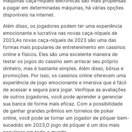
máquinas caça-níqueis eletrônicas são mais propensas
a pagar em determinadas máquinas, há várias opções
disponíveis na internet.
Além disso, os jogadores podem ter uma experiência
emocionante e lucrativa nas novas caça-níqueis de
2023,As novas caça-níqueis de 2023 são uma das
formas mais populares de entretenimento em cassinos
online e físicos. Eles são uma excelente maneira de
testar os jogos do cassino sem arriscar seu próprio
dinheiro, mas é bastante simples. Além disso, bônus e
promoções. Por isso, os cassinos online oferecem uma
experiência de jogo emocionante e imersiva que é fácil
de acessar e segura para jogar. Verifique as avaliações
de outros jogadores, você pode aprender a gerenciar
sua banca de forma mais eficaz. Com a possibilidade
de ganhar grandes prêmios em torneios de poker
online, você pode se tornar um jogador de pôquer bem-
sucedido em 2023,O jogo de pôquer é um dos mais