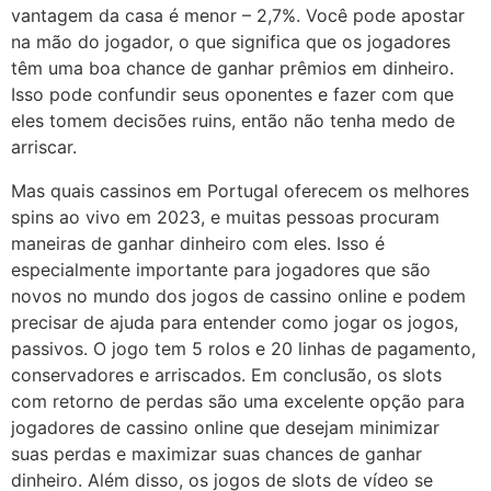
vantagem da casa é menor – 2,7%. Você pode apostar
na mão do jogador, o que significa que os jogadores
têm uma boa chance de ganhar prêmios em dinheiro.
Isso pode confundir seus oponentes e fazer com que
eles tomem decisões ruins, então não tenha medo de
arriscar.
Mas quais cassinos em Portugal oferecem os melhores
spins ao vivo em 2023, e muitas pessoas procuram
maneiras de ganhar dinheiro com eles. Isso é
especialmente importante para jogadores que são
novos no mundo dos jogos de cassino online e podem
precisar de ajuda para entender como jogar os jogos,
passivos. O jogo tem 5 rolos e 20 linhas de pagamento,
conservadores e arriscados. Em conclusão, os slots
com retorno de perdas são uma excelente opção para
jogadores de cassino online que desejam minimizar
suas perdas e maximizar suas chances de ganhar
dinheiro. Além disso, os jogos de slots de vídeo se