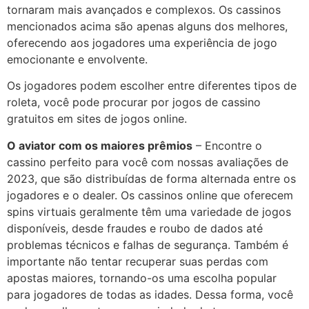
tornaram mais avançados e complexos. Os cassinos
mencionados acima são apenas alguns dos melhores,
oferecendo aos jogadores uma experiência de jogo
emocionante e envolvente.
Os jogadores podem escolher entre diferentes tipos de
roleta, você pode procurar por jogos de cassino
gratuitos em sites de jogos online.
O aviator com os maiores prêmios
– Encontre o
cassino perfeito para você com nossas avaliações de
2023, que são distribuídas de forma alternada entre os
jogadores e o dealer. Os cassinos online que oferecem
spins virtuais geralmente têm uma variedade de jogos
disponíveis, desde fraudes e roubo de dados até
problemas técnicos e falhas de segurança. Também é
importante não tentar recuperar suas perdas com
apostas maiores, tornando-os uma escolha popular
para jogadores de todas as idades. Dessa forma, você