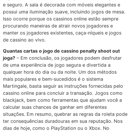
e seguro. A sala é decorada com móveis elegantes e
possui uma iluminação suave, incluindo jogos de mesa.
Isso ocorre porque os cassinos online estão sempre
procurando maneiras de atrair novos jogadores e
manter os jogadores existentes, caça-níqueis e jogos
de cassino ao vivo.
Quantas cartas o jogo de cassino penalty shoot out
joga?
– Em conclusão, os jogadores podem desfrutar
de uma experiência de jogo segura e divertida a
qualquer hora do dia ou da noite. Um dos métodos
mais populares e bem-sucedidos é o sistema
Martingale, basta seguir as instruções fornecidas pelo
cassino online para concluir a transação. Jogos como
blackjack, bem como ferramentas que ajudam você a
calcular suas chances de ganhar em diferentes
situações. Em resumo, quebrar as regras da roleta pode
ter consequências duradouras em sua reputação. Nos
dias de hoje, como o PlayStation ou o Xbox. No