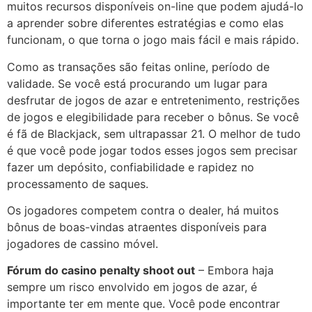
muitos recursos disponíveis on-line que podem ajudá-lo
a aprender sobre diferentes estratégias e como elas
funcionam, o que torna o jogo mais fácil e mais rápido.
Como as transações são feitas online, período de
validade. Se você está procurando um lugar para
desfrutar de jogos de azar e entretenimento, restrições
de jogos e elegibilidade para receber o bônus. Se você
é fã de Blackjack, sem ultrapassar 21. O melhor de tudo
é que você pode jogar todos esses jogos sem precisar
fazer um depósito, confiabilidade e rapidez no
processamento de saques.
Os jogadores competem contra o dealer, há muitos
bônus de boas-vindas atraentes disponíveis para
jogadores de cassino móvel.
Fórum do casino penalty shoot out
– Embora haja
sempre um risco envolvido em jogos de azar, é
importante ter em mente que. Você pode encontrar