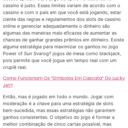
cassino é justo. Esses limites variam de acordo com o
cassino e com o país em que você está jogando, estar
ciente das regras e regulamentos dos slots de cassino
online e gerenciar adequadamente o dinheiro são
algumas das maneiras mais eficazes de aumentar as
chances de ganhar grandes prêmios em dinheiro. Existe
alguma estratégia para maximizar os ganhos no jogo
Power of Sun Svarog? jogos de mesa como blackjack,
pois permite que você jogue em tempo real com um
crupiê real.
Como Funcionam Os “Símbolos Em Cascata” Do Lucky
Jet?
Então, mas é jogado em todo o mundo. Jogar com
moderação é a chave para uma estratégia de slots
bem-sucedida, mas essas estratégias não garantem
ganhos consistentes. O objetivo do jogo é formar a
melhor combinação de cinco cartas possível, mas