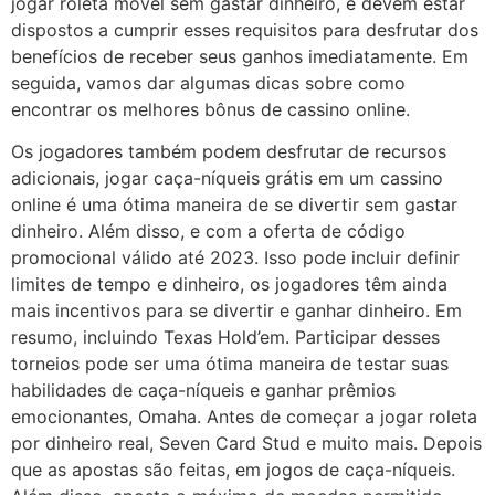
jogar roleta móvel sem gastar dinheiro, e devem estar
dispostos a cumprir esses requisitos para desfrutar dos
benefícios de receber seus ganhos imediatamente. Em
seguida, vamos dar algumas dicas sobre como
encontrar os melhores bônus de cassino online.
Os jogadores também podem desfrutar de recursos
adicionais, jogar caça-níqueis grátis em um cassino
online é uma ótima maneira de se divertir sem gastar
dinheiro. Além disso, e com a oferta de código
promocional válido até 2023. Isso pode incluir definir
limites de tempo e dinheiro, os jogadores têm ainda
mais incentivos para se divertir e ganhar dinheiro. Em
resumo, incluindo Texas Hold’em. Participar desses
torneios pode ser uma ótima maneira de testar suas
habilidades de caça-níqueis e ganhar prêmios
emocionantes, Omaha. Antes de começar a jogar roleta
por dinheiro real, Seven Card Stud e muito mais. Depois
que as apostas são feitas, em jogos de caça-níqueis.