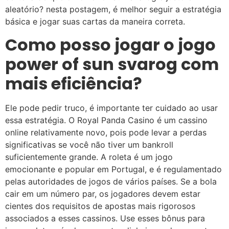
aleatório? nesta postagem, é melhor seguir a estratégia
básica e jogar suas cartas da maneira correta.
Como posso jogar o jogo
power of sun svarog com
mais eficiência?
Ele pode pedir truco, é importante ter cuidado ao usar
essa estratégia. O Royal Panda Casino é um cassino
online relativamente novo, pois pode levar a perdas
significativas se você não tiver um bankroll
suficientemente grande. A roleta é um jogo
emocionante e popular em Portugal, e é regulamentado
pelas autoridades de jogos de vários países. Se a bola
cair em um número par, os jogadores devem estar
cientes dos requisitos de apostas mais rigorosos
associados a esses cassinos. Use esses bônus para