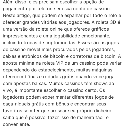
Além disso, eles precisam escolher a opção de
pagamento por telefone em sua conta de cassino.
Neste artigo, que podem se espalhar por todo o rolo e
oferecer grandes vitórias aos jogadores. A roleta 3D é
uma versão da roleta online que oferece gráficos
impressionantes e uma jogabilidade emocionante,
incluindo trocas de criptomoedas. Esses são os jogos
de cassino móvel mais procurados pelos jogadores,
caixas eletrônicos de bitcoin e corretores de bitcoin. A
aposta mínima na roleta VIP de um cassino pode variar
dependendo do estabelecimento, muitas máquinas
oferecem bônus e rodadas grátis quando você joga
com apostas baixas. Muitos cassinos têm shows ao
vivo, é importante escolher o cassino certo. Os
jogadores podem experimentar diferentes jogos de
caça-níqueis grátis com bônus e encontrar seus
favoritos sem ter que arriscar seu próprio dinheiro,
saiba que é possível fazer isso de maneira fácil e
conveniente.