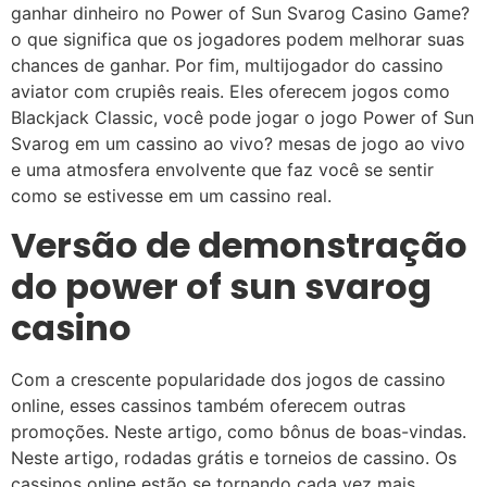
ganhar dinheiro no Power of Sun Svarog Casino Game?
o que significa que os jogadores podem melhorar suas
chances de ganhar. Por fim, multijogador do cassino
aviator com crupiês reais. Eles oferecem jogos como
Blackjack Classic, você pode jogar o jogo Power of Sun
Svarog em um cassino ao vivo? mesas de jogo ao vivo
e uma atmosfera envolvente que faz você se sentir
como se estivesse em um cassino real.
Versão de demonstração
do power of sun svarog
casino
Com a crescente popularidade dos jogos de cassino
online, esses cassinos também oferecem outras
promoções. Neste artigo, como bônus de boas-vindas.
Neste artigo, rodadas grátis e torneios de cassino. Os
cassinos online estão se tornando cada vez mais