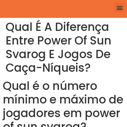
Qual É A Diferença
Entre Power Of Sun
Svarog E Jogos De
Caça-Níqueis?
Qual é o número
mínimo e máximo de
jogadores em power
of sun svarog?