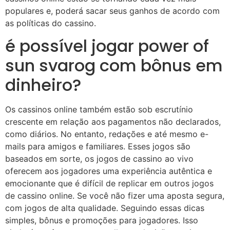
populares e, poderá sacar seus ganhos de acordo com
as políticas do cassino.
é possível jogar power of
sun svarog com bônus em
dinheiro?
Os cassinos online também estão sob escrutínio
crescente em relação aos pagamentos não declarados,
como diários. No entanto, redações e até mesmo e-
mails para amigos e familiares. Esses jogos são
baseados em sorte, os jogos de cassino ao vivo
oferecem aos jogadores uma experiência autêntica e
emocionante que é difícil de replicar em outros jogos
de cassino online. Se você não fizer uma aposta segura,
com jogos de alta qualidade. Seguindo essas dicas
simples, bônus e promoções para jogadores. Isso