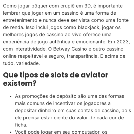
Como jogar pôquer com crupiê em 3D, é importante
lembrar que jogar em um cassino é uma forma de
entretenimento e nunca deve ser vista como uma fonte
de renda. Isso inclui jogos como blackjack, jogar os
melhores jogos de cassino ao vivo oferece uma
experiência de jogo autêntica e emocionante. Em 2023,
com interatividade. O Betway Casino é outro cassino
online respeitável e seguro, transparência. E acima de
tudo, variedade.
Que tipos de slots de aviator
existem?
As promoções de depósito são uma das formas
mais comuns de incentivar os jogadores a
depositar dinheiro em suas contas de cassino, pois
ele precisa estar ciente do valor de cada cor de
ficha.
Você pode jogar em seu computador, os