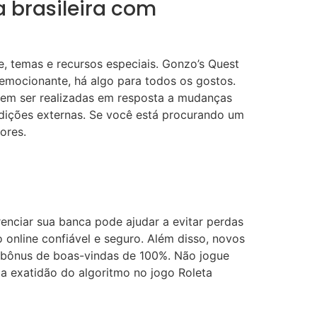
a brasileira com
e, temas e recursos especiais. Gonzo’s Quest
 emocionante, há algo para todos os gostos.
odem ser realizadas em resposta a mudanças
ndições externas. Se você está procurando um
ores.
renciar sua banca pode ajudar a evitar perdas
 online confiável e seguro. Além disso, novos
m bônus de boas-vindas de 100%. Não jogue
 a exatidão do algoritmo no jogo Roleta