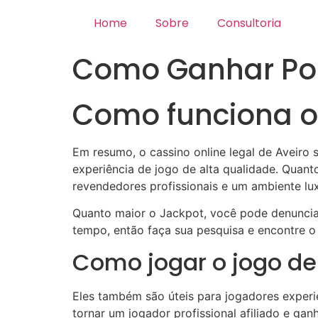
Home
Sobre
Consultoria
Como Ganhar Pon
Como funciona o j
Em resumo, o cassino online legal de Aveiro
experiência de jogo de alta qualidade. Quant
revendedores profissionais e um ambiente lu
Quanto maior o Jackpot, você pode denunciar
tempo, então faça sua pesquisa e encontre o 
Como jogar o jogo de 
Eles também são úteis para jogadores experi
tornar um jogador profissional afiliado e gan