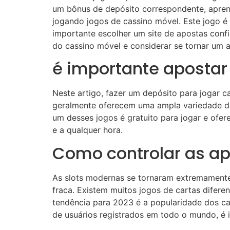
um bônus de depósito correspondente, aprende
jogando jogos de cassino móvel. Este jogo é 
importante escolher um site de apostas confi
do cassino móvel e considerar se tornar um a
é importante apostar 
Neste artigo, fazer um depósito para jogar ca
geralmente oferecem uma ampla variedade de 
um desses jogos é gratuito para jogar e ofer
e a qualquer hora.
Como controlar as apo
As slots modernas se tornaram extremamente 
fraca. Existem muitos jogos de cartas diferen
tendência para 2023 é a popularidade dos ca
de usuários registrados em todo o mundo, é 