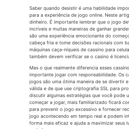
Saber quando desistir é uma habilidade impo
para a experiência de jogo online. Neste art
dinheiro. É importante lembrar que o jogo d
incríveis e muitas maneiras de ganhar grand
são uma experiência emocionante do começo 
cabeça fria e tome decisões racionais com b
máquinas caça-níqueis de cassino para celul
também devem verificar se o casino é licenc
Mas o que realmente diferencia esses cassin
importante jogar com responsabilidade. Os c
jogos são uma ótima maneira de se divertir e
válida e de que use criptografia SSL para pr
discutir algumas estratégias que você pode us
começar a jogar, mais familiarizado ficará co
para prevenir o jogo excessivo e fornecer r
jogo acontecendo em tempo real e podem inte
forma mais eficaz e ajuda a maximizar seus l