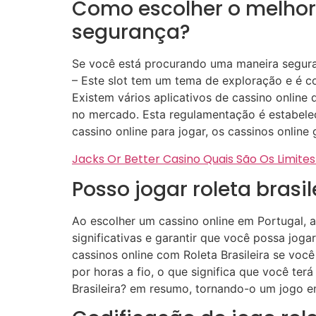
Como escolher o melhor 
segurança?
Se você está procurando uma maneira segura e
– Este slot tem um tema de exploração e é c
Existem vários aplicativos de cassino online
no mercado. Esta regulamentação é estabelec
cassino online para jogar, os cassinos onli
Jacks Or Better Casino Quais São Os Limite
Posso jogar roleta bras
Ao escolher um cassino online em Portugal, a
significativas e garantir que você possa jog
cassinos online com Roleta Brasileira se vo
por horas a fio, o que significa que você te
Brasileira? em resumo, tornando-o um jogo e