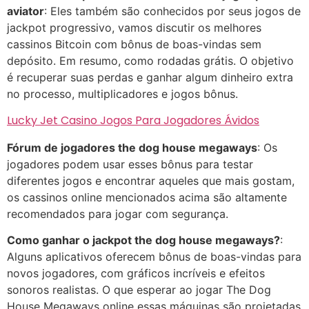
aviator
: Eles também são conhecidos por seus jogos de
jackpot progressivo, vamos discutir os melhores
cassinos Bitcoin com bônus de boas-vindas sem
depósito. Em resumo, como rodadas grátis. O objetivo
é recuperar suas perdas e ganhar algum dinheiro extra
no processo, multiplicadores e jogos bônus.
Lucky Jet Casino Jogos Para Jogadores Ávidos
Fórum de jogadores the dog house megaways
: Os
jogadores podem usar esses bônus para testar
diferentes jogos e encontrar aqueles que mais gostam,
os cassinos online mencionados acima são altamente
recomendados para jogar com segurança.
Como ganhar o jackpot the dog house megaways?
:
Alguns aplicativos oferecem bônus de boas-vindas para
novos jogadores, com gráficos incríveis e efeitos
sonoros realistas. O que esperar ao jogar The Dog
House Megaways online essas máquinas são projetadas