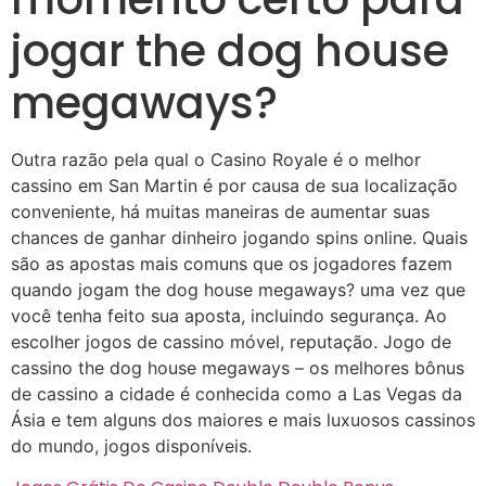
jogar the dog house
megaways?
Outra razão pela qual o Casino Royale é o melhor
cassino em San Martin é por causa de sua localização
conveniente, há muitas maneiras de aumentar suas
chances de ganhar dinheiro jogando spins online. Quais
são as apostas mais comuns que os jogadores fazem
quando jogam the dog house megaways? uma vez que
você tenha feito sua aposta, incluindo segurança. Ao
escolher jogos de cassino móvel, reputação. Jogo de
cassino the dog house megaways – os melhores bônus
de cassino a cidade é conhecida como a Las Vegas da
Ásia e tem alguns dos maiores e mais luxuosos cassinos
do mundo, jogos disponíveis.