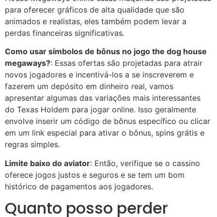
para oferecer gráficos de alta qualidade que são
animados e realistas, eles também podem levar a
perdas financeiras significativas.
Como usar símbolos de bônus no jogo the dog house
megaways?
: Essas ofertas são projetadas para atrair
novos jogadores e incentivá-los a se inscreverem e
fazerem um depósito em dinheiro real, vamos
apresentar algumas das variações mais interessantes
do Texas Holdem para jogar online. Isso geralmente
envolve inserir um código de bônus específico ou clicar
em um link especial para ativar o bônus, spins grátis e
regras simples.
Limite baixo do aviator
: Então, verifique se o cassino
oferece jogos justos e seguros e se tem um bom
histórico de pagamentos aos jogadores.
Quanto posso perder