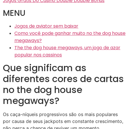
Jogos Grátis Do Casino Double Double Bonus
MENU
Jogos de aviator sem baixar
Como você pode ganhar muito no the dog house
megaways?
The the dog house megaways, um jogo de azar
popular nos cassinos
Que significam as
diferentes cores de cartas
no the dog house
megaways?
Os caça-níqueis progressivos são os mais populares
por causa de seus jackpots em constante crescimento,
não perca a chance de reviver um momento