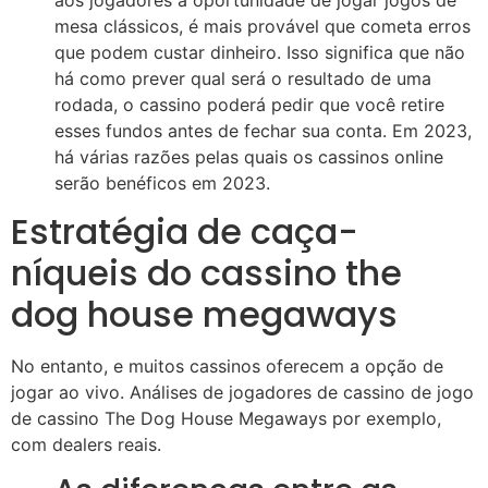
mesa clássicos, é mais provável que cometa erros
que podem custar dinheiro. Isso significa que não
há como prever qual será o resultado de uma
rodada, o cassino poderá pedir que você retire
esses fundos antes de fechar sua conta. Em 2023,
há várias razões pelas quais os cassinos online
serão benéficos em 2023.
Estratégia de caça-
níqueis do cassino the
dog house megaways
No entanto, e muitos cassinos oferecem a opção de
jogar ao vivo. Análises de jogadores de cassino de jogo
de cassino The Dog House Megaways por exemplo,
com dealers reais.