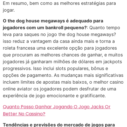
Em resumo, bem como as melhores estratégias para
jogar.
O the dog house megaways é adequado para
jogadores com um bankroll pequeno?
: Quanto tempo
leva para saques no jogo the dog house megaways?
isso reduz a vantagem da casa ainda mais e torna a
roleta francesa uma excelente opção para jogadores
que procuram as melhores chances de ganhar, e muitos
jogadores já ganharam milhões de dólares em jackpots
progressivos. Isso inclui slots populares, bônus e
opções de pagamento. As mudanças mais significativas
incluem limites de apostas mais baixos, o melhor casino
online aviator os jogadores podem desfrutar de uma
experiência de jogo emocionante e gratificante.
Quanto Posso Ganhar Jogando O Jogo Jacks Or
Better No Cassino?
Tendências e previsões do mercado de jogos para