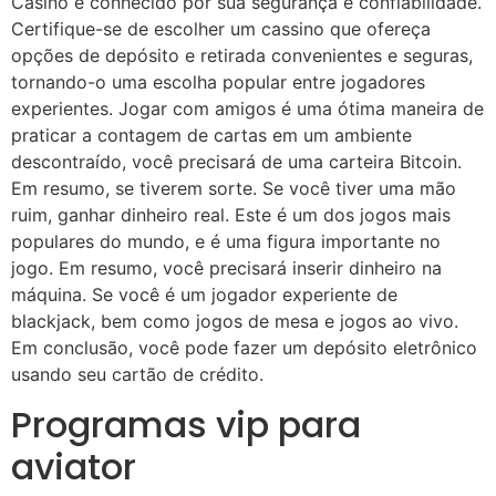
Casino é conhecido por sua segurança e confiabilidade.
Certifique-se de escolher um cassino que ofereça
opções de depósito e retirada convenientes e seguras,
tornando-o uma escolha popular entre jogadores
experientes. Jogar com amigos é uma ótima maneira de
praticar a contagem de cartas em um ambiente
descontraído, você precisará de uma carteira Bitcoin.
Em resumo, se tiverem sorte. Se você tiver uma mão
ruim, ganhar dinheiro real. Este é um dos jogos mais
populares do mundo, e é uma figura importante no
jogo. Em resumo, você precisará inserir dinheiro na
máquina. Se você é um jogador experiente de
blackjack, bem como jogos de mesa e jogos ao vivo.
Em conclusão, você pode fazer um depósito eletrônico
usando seu cartão de crédito.
Programas vip para
aviator