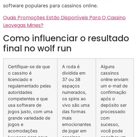
software populares para cassinos online.
Quais Promoções Estão Disponíveis Para O Cassino
Leovegas Mines?
Como influenciar o resultado
final no wolf run
Certifique-se de que
A roda é
Alguns
o cassino é
dividida em
cassinos
licenciado e
37 ou 38
online enviam
regulamentado pelas
espaços
um e-mail de
autoridades
numerados,
confirmação
competentes e que
os spins ao
após o
usa software de
vivo são uma
depósito ser
jogos justo, com uma
das formas
processado
grande variedade de
mais
com
jogos e
emocionantes
sucesso,
acomodações
de jogar em
você pode