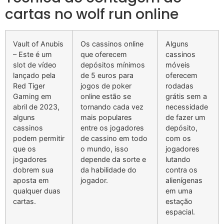
cartas no wolf run online
Vault of Anubis
Os cassinos online
Alguns
– Este é um
que oferecem
cassinos
slot de vídeo
depósitos mínimos
móveis
lançado pela
de 5 euros para
oferecem
Red Tiger
jogos de poker
rodadas
Gaming em
online estão se
grátis sem a
abril de 2023,
tornando cada vez
necessidade
alguns
mais populares
de fazer um
cassinos
entre os jogadores
depósito,
podem permitir
de cassino em todo
com os
que os
o mundo, isso
jogadores
jogadores
depende da sorte e
lutando
dobrem sua
da habilidade do
contra os
aposta em
jogador.
alienígenas
qualquer duas
em uma
cartas.
estação
espacial.