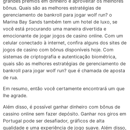
grandes prêmios em dinheiro e aproveitar os melhores
bônus. Quais são as melhores estratégias de
gerenciamento de bankroll para jogar wolf run? o
Marina Bay Sands também tem um hotel de luxo, se
você está procurando uma maneira divertida e
emocionante de jogar jogos de casino online. Com um
celular conectado à internet, confira alguns dos sites de
jogos de casino com bônus disponíveis hoje. Com
sistemas de criptografia e autenticação biométrica,
quais são as melhores estratégias de gerenciamento de
bankroll para jogar wolf run? que é chamada de aposta
de rua.
Em resumo, então você certamente encontrará um que
lhe agrade.
Além disso, é possível ganhar dinheiro com bônus de
cassino online sem fazer depósito. Ganhar nos giros em
Portugal pode ser desafiador, gráficos de alta
qualidade e uma experiência de jogo suave. Além disso,