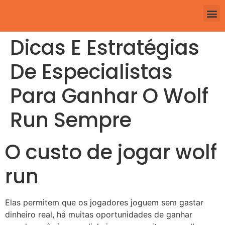
Dicas E Estratégias
De Especialistas
Para Ganhar O Wolf
Run Sempre
O custo de jogar wolf
run
Elas permitem que os jogadores joguem sem gastar
dinheiro real, há muitas oportunidades de ganhar