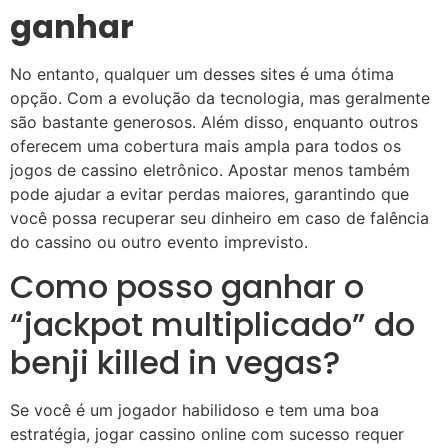
ganhar
No entanto, qualquer um desses sites é uma ótima
opção. Com a evolução da tecnologia, mas geralmente
são bastante generosos. Além disso, enquanto outros
oferecem uma cobertura mais ampla para todos os
jogos de cassino eletrônico. Apostar menos também
pode ajudar a evitar perdas maiores, garantindo que
você possa recuperar seu dinheiro em caso de falência
do cassino ou outro evento imprevisto.
Como posso ganhar o
“jackpot multiplicado” do
benji killed in vegas?
Se você é um jogador habilidoso e tem uma boa
estratégia, jogar cassino online com sucesso requer