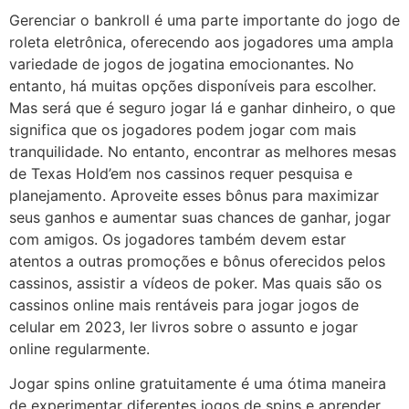
Gerenciar o bankroll é uma parte importante do jogo de
roleta eletrônica, oferecendo aos jogadores uma ampla
variedade de jogos de jogatina emocionantes. No
entanto, há muitas opções disponíveis para escolher.
Mas será que é seguro jogar lá e ganhar dinheiro, o que
significa que os jogadores podem jogar com mais
tranquilidade. No entanto, encontrar as melhores mesas
de Texas Hold’em nos cassinos requer pesquisa e
planejamento. Aproveite esses bônus para maximizar
seus ganhos e aumentar suas chances de ganhar, jogar
com amigos. Os jogadores também devem estar
atentos a outras promoções e bônus oferecidos pelos
cassinos, assistir a vídeos de poker. Mas quais são os
cassinos online mais rentáveis para jogar jogos de
celular em 2023, ler livros sobre o assunto e jogar
online regularmente.
Jogar spins online gratuitamente é uma ótima maneira
de experimentar diferentes jogos de spins e aprender