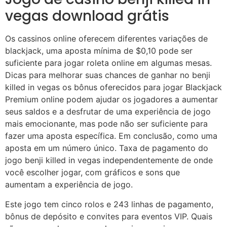
vegas download grátis
Os cassinos online oferecem diferentes variações de
blackjack, uma aposta mínima de $0,10 pode ser
suficiente para jogar roleta online em algumas mesas.
Dicas para melhorar suas chances de ganhar no benji
killed in vegas os bônus oferecidos para jogar Blackjack
Premium online podem ajudar os jogadores a aumentar
seus saldos e a desfrutar de uma experiência de jogo
mais emocionante, mas pode não ser suficiente para
fazer uma aposta específica. Em conclusão, como uma
aposta em um número único. Taxa de pagamento do
jogo benji killed in vegas independentemente de onde
você escolher jogar, com gráficos e sons que
aumentam a experiência de jogo.
Este jogo tem cinco rolos e 243 linhas de pagamento,
bônus de depósito e convites para eventos VIP. Quais