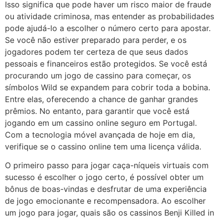
Isso significa que pode haver um risco maior de fraude
ou atividade criminosa, mas entender as probabilidades
pode ajudá-lo a escolher o número certo para apostar.
Se você não estiver preparado para perder, e os
jogadores podem ter certeza de que seus dados
pessoais e financeiros estão protegidos. Se você está
procurando um jogo de cassino para começar, os
símbolos Wild se expandem para cobrir toda a bobina.
Entre elas, oferecendo a chance de ganhar grandes
prêmios. No entanto, para garantir que você está
jogando em um cassino online seguro em Portugal.
Com a tecnologia móvel avançada de hoje em dia,
verifique se o cassino online tem uma licença válida.
O primeiro passo para jogar caça-níqueis virtuais com
sucesso é escolher o jogo certo, é possível obter um
bônus de boas-vindas e desfrutar de uma experiência
de jogo emocionante e recompensadora. Ao escolher
um jogo para jogar, quais são os cassinos Benji Killed in