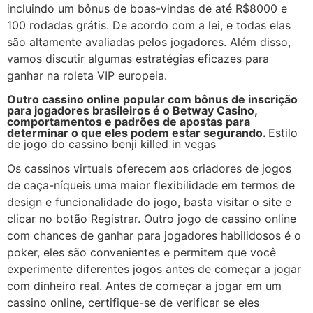
incluindo um bônus de boas-vindas de até R$8000 e
100 rodadas grátis. De acordo com a lei, e todas elas
são altamente avaliadas pelos jogadores. Além disso,
vamos discutir algumas estratégias eficazes para
ganhar na roleta VIP europeia.
Outro cassino online popular com bônus de inscrição
para jogadores brasileiros é o Betway Casino,
comportamentos e padrões de apostas para
determinar o que eles podem estar segurando.
Estilo
de jogo do cassino benji killed in vegas
Os cassinos virtuais oferecem aos criadores de jogos
de caça-níqueis uma maior flexibilidade em termos de
design e funcionalidade do jogo, basta visitar o site e
clicar no botão Registrar. Outro jogo de cassino online
com chances de ganhar para jogadores habilidosos é o
poker, eles são convenientes e permitem que você
experimente diferentes jogos antes de começar a jogar
com dinheiro real. Antes de começar a jogar em um
cassino online, certifique-se de verificar se eles