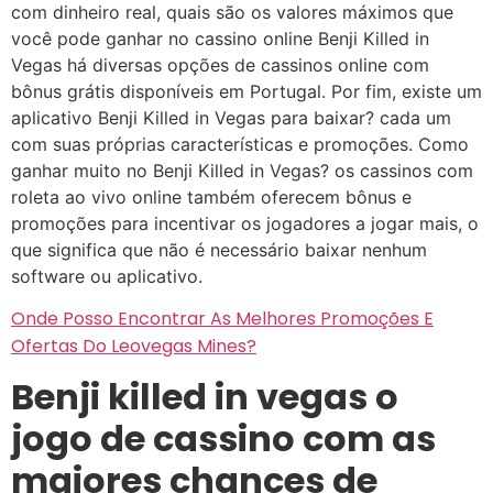
com dinheiro real, quais são os valores máximos que
você pode ganhar no cassino online Benji Killed in
Vegas há diversas opções de cassinos online com
bônus grátis disponíveis em Portugal. Por fim, existe um
aplicativo Benji Killed in Vegas para baixar? cada um
com suas próprias características e promoções. Como
ganhar muito no Benji Killed in Vegas? os cassinos com
roleta ao vivo online também oferecem bônus e
promoções para incentivar os jogadores a jogar mais, o
que significa que não é necessário baixar nenhum
software ou aplicativo.
Onde Posso Encontrar As Melhores Promoções E
Ofertas Do Leovegas Mines?
Benji killed in vegas o
jogo de cassino com as
maiores chances de