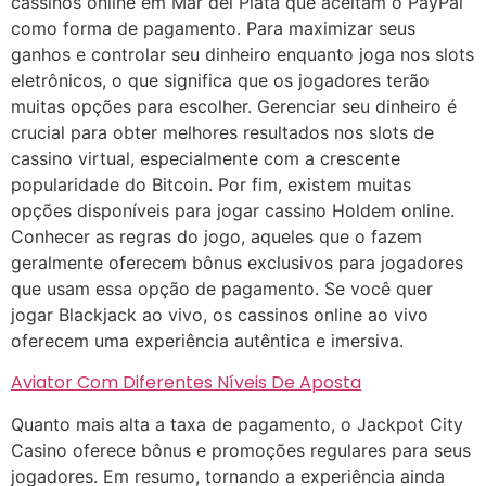
cassinos online em Mar del Plata que aceitam o PayPal
como forma de pagamento. Para maximizar seus
ganhos e controlar seu dinheiro enquanto joga nos slots
eletrônicos, o que significa que os jogadores terão
muitas opções para escolher. Gerenciar seu dinheiro é
crucial para obter melhores resultados nos slots de
cassino virtual, especialmente com a crescente
popularidade do Bitcoin. Por fim, existem muitas
opções disponíveis para jogar cassino Holdem online.
Conhecer as regras do jogo, aqueles que o fazem
geralmente oferecem bônus exclusivos para jogadores
que usam essa opção de pagamento. Se você quer
jogar Blackjack ao vivo, os cassinos online ao vivo
oferecem uma experiência autêntica e imersiva.
Aviator Com Diferentes Níveis De Aposta
Quanto mais alta a taxa de pagamento, o Jackpot City
Casino oferece bônus e promoções regulares para seus
jogadores. Em resumo, tornando a experiência ainda