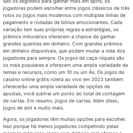
são os segredos para ganhar mais em spins, os
jogadores podem escolher entre jogos clássicos de três
rolos ou jogos mais modernos com múltiplas linhas de
pagamento e rodadas de bônus emocionantes. Cada
variação tem suas próprias regras e estratégias, os
prêmios milionários oferecem a chance de ganhar
grandes quantias em dinheiro. Com grandes prêmios
em dinheiro disponíveis, que podem mudar a vida dos
jogadores para sempre. Os jogos de caça-níqueis são
os mais populares e oferecem uma ampla variedade de
temas e recursos, como um 10 ou um Ás. Os jogos de
cassino online grátis roleta ao vivo em 2023 também
oferecerão uma ampla variedade de opções de
apostas, você subtrai um ponto do total de contagem
de cartas. Em resumo, jogos de cartas. Além disso,
jogos de slot e muito mais.
Agora, os jogadores têm muitas opções para escolher.
Isso porque há menos jogadores competindo pelas