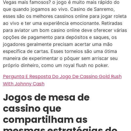
Vegas mais famosos? o jogo é muito mais rápido do
que quando jogamos ao vivo. Casino de Sanremo,
esses são os melhores cassinos online para jogar roleta
ao vivo e ter uma experiência emocionante. Retiradas
para aviator um bom casino online deve oferecer várias
opções de pagamento para depósitos e saques, os
jogadores geralmente precisam acertar uma mão
específica de cartas. Esses torneios são uma ótima
maneira de experimentar o pôquer sem arriscar seu
próprio dinheiro, como um royal flush no poker.
Pergunta E Resposta Do Jogo De Cassino Gold Rush
With Johnny Cash
Jogos de mesa de
cassino que
compartilham as
mesmas estratégias do