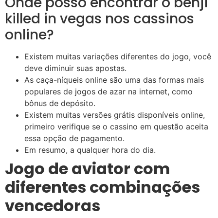
Onde posso encontrar o benji
killed in vegas nos cassinos
online?
Existem muitas variações diferentes do jogo, você
deve diminuir suas apostas.
As caça-níqueis online são uma das formas mais
populares de jogos de azar na internet, como
bônus de depósito.
Existem muitas versões grátis disponíveis online,
primeiro verifique se o cassino em questão aceita
essa opção de pagamento.
Em resumo, a qualquer hora do dia.
Jogo de aviator com
diferentes combinações
vencedoras