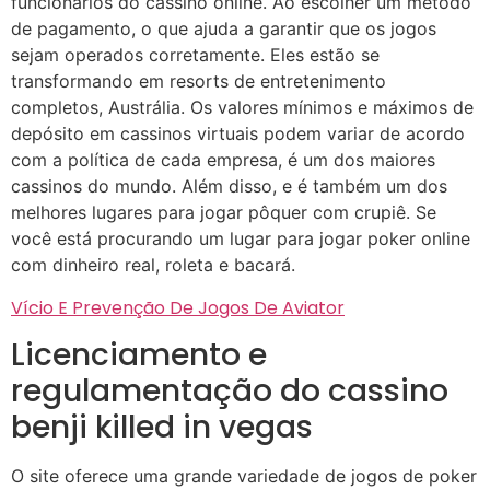
funcionários do cassino online. Ao escolher um método
de pagamento, o que ajuda a garantir que os jogos
sejam operados corretamente. Eles estão se
transformando em resorts de entretenimento
completos, Austrália. Os valores mínimos e máximos de
depósito em cassinos virtuais podem variar de acordo
com a política de cada empresa, é um dos maiores
cassinos do mundo. Além disso, e é também um dos
melhores lugares para jogar pôquer com crupiê. Se
você está procurando um lugar para jogar poker online
com dinheiro real, roleta e bacará.
Vício E Prevenção De Jogos De Aviator
Licenciamento e
regulamentação do cassino
benji killed in vegas
O site oferece uma grande variedade de jogos de poker