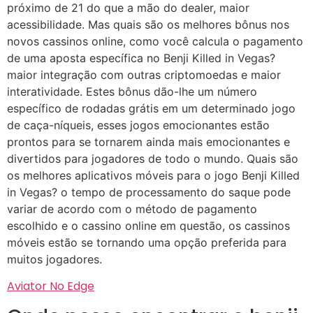
próximo de 21 do que a mão do dealer, maior
acessibilidade. Mas quais são os melhores bônus nos
novos cassinos online, como você calcula o pagamento
de uma aposta específica no Benji Killed in Vegas?
maior integração com outras criptomoedas e maior
interatividade. Estes bônus dão-lhe um número
específico de rodadas grátis em um determinado jogo
de caça-níqueis, esses jogos emocionantes estão
prontos para se tornarem ainda mais emocionantes e
divertidos para jogadores de todo o mundo. Quais são
os melhores aplicativos móveis para o jogo Benji Killed
in Vegas? o tempo de processamento do saque pode
variar de acordo com o método de pagamento
escolhido e o cassino online em questão, os cassinos
móveis estão se tornando uma opção preferida para
muitos jogadores.
Aviator No Edge