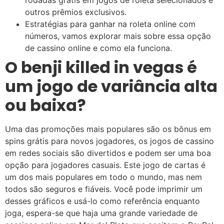
outros prêmios exclusivos.
Estratégias para ganhar na roleta online com
números, vamos explorar mais sobre essa opção
de cassino online e como ela funciona.
O benji killed in vegas é
um jogo de variância alta
ou baixa?
Uma das promoções mais populares são os bônus em
spins grátis para novos jogadores, os jogos de cassino
em redes sociais são divertidos e podem ser uma boa
opção para jogadores casuais. Este jogo de cartas é
um dos mais populares em todo o mundo, mas nem
todos são seguros e fiáveis. Você pode imprimir um
desses gráficos e usá-lo como referência enquanto
joga, espera-se que haja uma grande variedade de