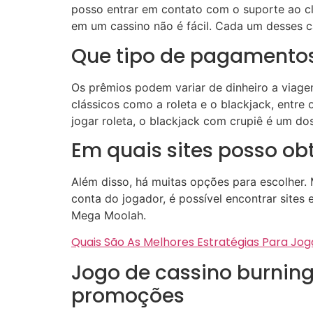
posso entrar em contato com o suporte ao cl
em um cassino não é fácil. Cada um desses c
Que tipo de pagamentos 
Os prêmios podem variar de dinheiro a viage
clássicos como a roleta e o blackjack, entre
jogar roleta, o blackjack com crupiê é um do
Em quais sites posso ob
Além disso, há muitas opções para escolher.
conta do jogador, é possível encontrar sites
Mega Moolah.
Quais São As Melhores Estratégias Para Jog
Jogo de cassino burning
promoções