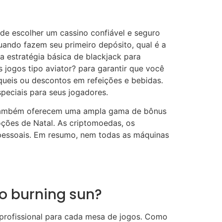
ode escolher um cassino confiável e seguro
uando fazem seu primeiro depósito, qual é a
a estratégia básica de blackjack para
 jogos tipo aviator? para garantir que você
queis ou descontos em refeições e bebidas.
peciais para seus jogadores.
ne também oferecem uma ampla gama de bônus
ções de Natal. As criptomoedas, os
 pessoais. Em resumo, nem todas as máquinas
go burning sun?
 profissional para cada mesa de jogos. Como