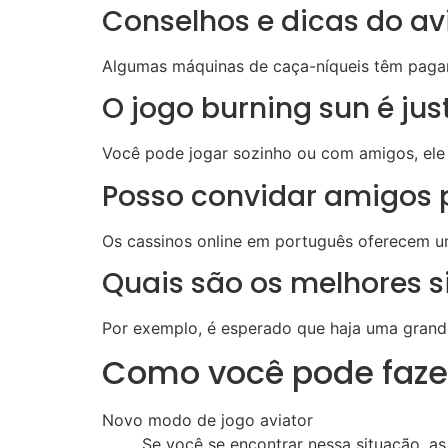
Conselhos e dicas do av
Algumas máquinas de caça-níqueis têm pagame
O jogo burning sun é jus
Você pode jogar sozinho ou com amigos, ele
Posso convidar amigos p
Os cassinos online em português oferecem um
Quais são os melhores si
Por exemplo, é esperado que haja uma grande
Como você pode fazer
Novo modo de jogo aviator
Se você se encontrar nessa situação, as 