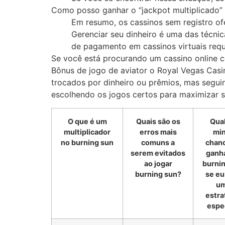
Como posso ganhar o “jackpot multiplicado”
Em resumo, os cassinos sem registro o
Gerenciar seu dinheiro é uma das técni
de pagamento em cassinos virtuais requ
Se você está procurando um cassino online co
Bônus de jogo de aviator o Royal Vegas Ca
trocados por dinheiro ou prêmios, mas segui
escolhendo os jogos certos para maximizar s
O que é um
Quais são os
Qual
multiplicador
erros mais
mi
no burning sun
comuns a
chan
serem evitados
ganh
ao jogar
burni
burning sun?
se eu
u
estra
espe