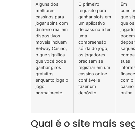
Alguns dos
O primeiro
Em
melhores
requisito para
conclu
cassinos para
ganhar slots em
que sig
jogar spins com
um aplicativo
que os
dinheiro real em
de cassino é ter
jogado
dispositivos
uma
podem 
móveis incluem
compreensão
depósi
Betway Casino,
sólida do jogo,
saque
o que significa
os jogadores
compar
que você pode
precisam se
suas
ganhar giros
registrar em um
inform
gratuitos
cassino online
finance
enquanto joga o
confiável e
com o
jogo
fazer um
casino
normalmente.
depósito.
online.
Qual é o site mais se