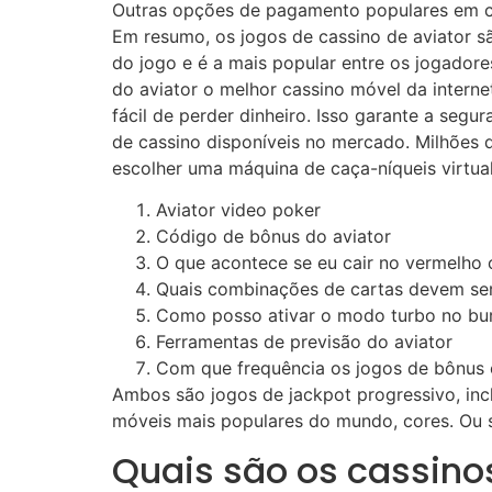
Outras opções de pagamento populares em cass
Em resumo, os jogos de cassino de aviator sã
do jogo e é a mais popular entre os jogadore
do aviator o melhor cassino móvel da inter
fácil de perder dinheiro. Isso garante a seg
de cassino disponíveis no mercado. Milhões 
escolher uma máquina de caça-níqueis virtua
Aviator video poker
Código de bônus do aviator
O que acontece se eu cair no vermelho 
Quais combinações de cartas devem ser
Como posso ativar o modo turbo no bur
Ferramentas de previsão do aviator
Com que frequência os jogos de bônus 
Ambos são jogos de jackpot progressivo, in
móveis mais populares do mundo, cores. Ou 
Quais são os cassino