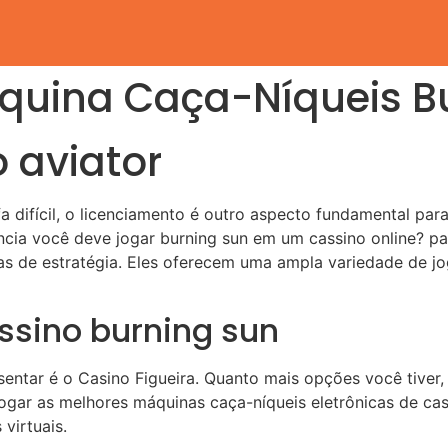
uina Caça-Níqueis B
 aviator
a difícil, o licenciamento é outro aspecto fundamental para
ência você deve jogar burning sun em um cassino online? p
guias de estratégia. Eles oferecem uma ampla variedade de
ssino burning sun
sentar é o Casino Figueira. Quanto mais opções você tive
jogar as melhores máquinas caça-níqueis eletrônicas de ca
virtuais.