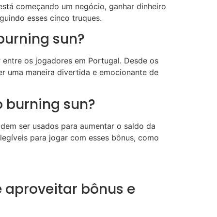
 está começando um negócio, ganhar dinheiro
guindo esses cinco truques.
burning sun?
r entre os jogadores em Portugal. Desde os
 ser uma maneira divertida e emocionante de
o burning sun?
podem ser usados para aumentar o saldo da
elegíveis para jogar com esses bônus, como
 aproveitar bônus e