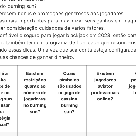
 do burning sun?
ferecem bônus e promoções generosos aos jogadores.
cas mais importantes para maximizar seus ganhos em máqu
er consideração cuidadosa de vários fatores.
nfiável e seguro para jogar blackjack em 2023, então cert
sino também tem um programa de fidelidade que recompen
ndo essas dicas. Uma vez que sua conta esteja configurada
uas chances de ganhar dinheiro.
 é a
Existem
Quais
Existem
nha
restrições
símbolos
jogadores
pe
ce de
quanto ao
são usados
aviator
jog
ar no
número de
no jogo de
profissionais
b
ng sun
jogadores
cassino
online?
 usar
no burning
burning
ma
sun?
sun?
tégia
cial?