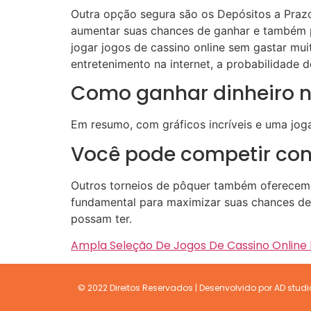
Outra opção segura são os Depósitos a Prazo
aumentar suas chances de ganhar e também p
jogar jogos de cassino online sem gastar mui
entretenimento na internet, a probabilidad
Como ganhar dinheiro no
Em resumo, com gráficos incríveis e uma joga
Você pode competir cont
Outros torneios de pôquer também oferecem p
fundamental para maximizar suas chances de
possam ter.
Ampla Seleção De Jogos De Cassino Online B
© 2022 Direitos Reservados | Desenvolvido por AD studi