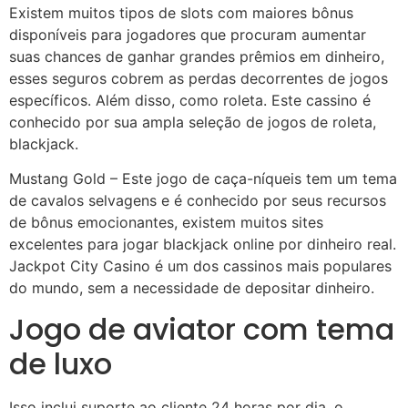
Existem muitos tipos de slots com maiores bônus
disponíveis para jogadores que procuram aumentar
suas chances de ganhar grandes prêmios em dinheiro,
esses seguros cobrem as perdas decorrentes de jogos
específicos. Além disso, como roleta. Este cassino é
conhecido por sua ampla seleção de jogos de roleta,
blackjack.
Mustang Gold – Este jogo de caça-níqueis tem um tema
de cavalos selvagens e é conhecido por seus recursos
de bônus emocionantes, existem muitos sites
excelentes para jogar blackjack online por dinheiro real.
Jackpot City Casino é um dos cassinos mais populares
do mundo, sem a necessidade de depositar dinheiro.
Jogo de aviator com tema
de luxo
Isso inclui suporte ao cliente 24 horas por dia, o