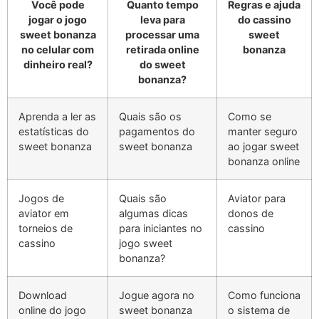
Você pode
Quanto tempo
Regras e ajuda
jogar o jogo
leva para
do cassino
sweet bonanza
processar uma
sweet
no celular com
retirada online
bonanza
dinheiro real?
do sweet
bonanza?
Aprenda a ler as
Quais são os
Como se
estatísticas do
pagamentos do
manter seguro
sweet bonanza
sweet bonanza
ao jogar sweet
bonanza online
Jogos de
Quais são
Aviator para
aviator em
algumas dicas
donos de
torneios de
para iniciantes no
cassino
cassino
jogo sweet
bonanza?
Download
Jogue agora no
Como funciona
online do jogo
sweet bonanza
o sistema de