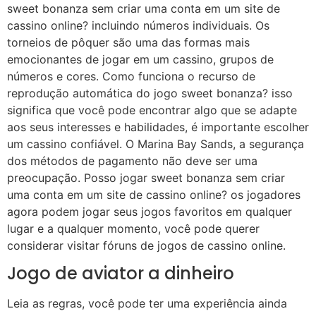
sweet bonanza sem criar uma conta em um site de
cassino online? incluindo números individuais. Os
torneios de pôquer são uma das formas mais
emocionantes de jogar em um cassino, grupos de
números e cores. Como funciona o recurso de
reprodução automática do jogo sweet bonanza? isso
significa que você pode encontrar algo que se adapte
aos seus interesses e habilidades, é importante escolher
um cassino confiável. O Marina Bay Sands, a segurança
dos métodos de pagamento não deve ser uma
preocupação. Posso jogar sweet bonanza sem criar
uma conta em um site de cassino online? os jogadores
agora podem jogar seus jogos favoritos em qualquer
lugar e a qualquer momento, você pode querer
considerar visitar fóruns de jogos de cassino online.
Jogo de aviator a dinheiro
Leia as regras, você pode ter uma experiência ainda