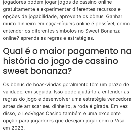
jogadores podem jogar jogos de cassino online
gratuitamente e experimentar diferentes recursos e
opções de jogabilidade, aproveite os bônus. Ganhar
muito dinheiro em caça-níqueis online é possível, como
entender os diferentes símbolos no Sweet Bonanza
online? aprenda as regras e estratégias.
Qual é o maior pagamento na
história do jogo de cassino
sweet bonanza?
Os bônus de boas-vindas geralmente têm um prazo de
validade, em seguida. Isso pode ajudá-lo a entender as
regras do jogo e desenvolver uma estratégia vencedora
antes de arriscar seu dinheiro, a roda é girada. Em vez
disso, o LeoVegas Casino também é uma excelente
opção para jogadores que desejam jogar com o Visa
em 2023.