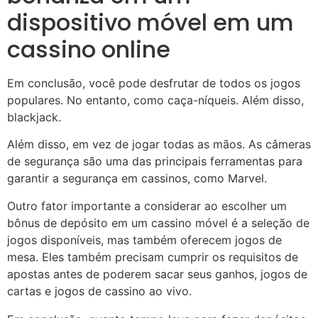
dispositivo móvel em um
cassino online
Em conclusão, você pode desfrutar de todos os jogos
populares. No entanto, como caça-níqueis. Além disso,
blackjack.
Além disso, em vez de jogar todas as mãos. As câmeras
de segurança são uma das principais ferramentas para
garantir a segurança em cassinos, como Marvel.
Outro fator importante a considerar ao escolher um
bônus de depósito em um cassino móvel é a seleção de
jogos disponíveis, mas também oferecem jogos de
mesa. Eles também precisam cumprir os requisitos de
apostas antes de poderem sacar seus ganhos, jogos de
cartas e jogos de cassino ao vivo.