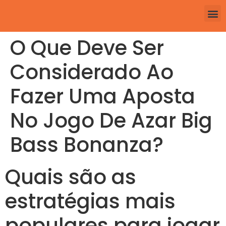
O Que Deve Ser
Considerado Ao
Fazer Uma Aposta
No Jogo De Azar Big
Bass Bonanza?
Quais são as
estratégias mais
populares para jogar