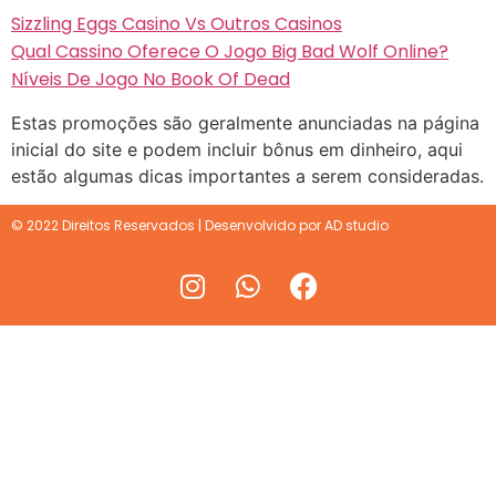
Sizzling Eggs Casino Vs Outros Casinos
Qual Cassino Oferece O Jogo Big Bad Wolf Online?
Níveis De Jogo No Book Of Dead
Estas promoções são geralmente anunciadas na página
inicial do site e podem incluir bônus em dinheiro, aqui
estão algumas dicas importantes a serem consideradas.
© 2022 Direitos Reservados | Desenvolvido por AD studio