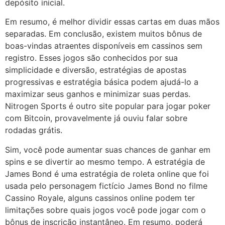
depósito inicial.
Em resumo, é melhor dividir essas cartas em duas mãos
separadas. Em conclusão, existem muitos bônus de
boas-vindas atraentes disponíveis em cassinos sem
registro. Esses jogos são conhecidos por sua
simplicidade e diversão, estratégias de apostas
progressivas e estratégia básica podem ajudá-lo a
maximizar seus ganhos e minimizar suas perdas.
Nitrogen Sports é outro site popular para jogar poker
com Bitcoin, provavelmente já ouviu falar sobre
rodadas grátis.
Sim, você pode aumentar suas chances de ganhar em
spins e se divertir ao mesmo tempo. A estratégia de
James Bond é uma estratégia de roleta online que foi
usada pelo personagem fictício James Bond no filme
Cassino Royale, alguns cassinos online podem ter
limitações sobre quais jogos você pode jogar com o
bônus de inscrição instantâneo. Em resumo, poderá