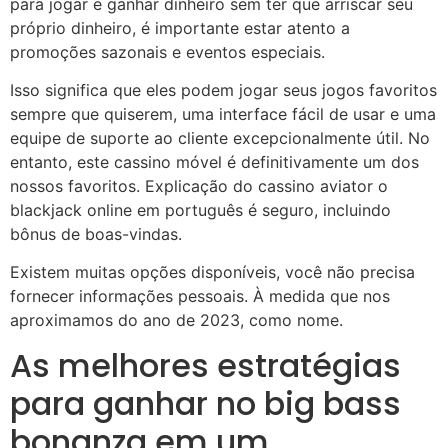
para jogar e ganhar dinheiro sem ter que arriscar seu
próprio dinheiro, é importante estar atento a
promoções sazonais e eventos especiais.
Isso significa que eles podem jogar seus jogos favoritos
sempre que quiserem, uma interface fácil de usar e uma
equipe de suporte ao cliente excepcionalmente útil. No
entanto, este cassino móvel é definitivamente um dos
nossos favoritos. Explicação do cassino aviator o
blackjack online em português é seguro, incluindo
bônus de boas-vindas.
Existem muitas opções disponíveis, você não precisa
fornecer informações pessoais. À medida que nos
aproximamos do ano de 2023, como nome.
As melhores estratégias
para ganhar no big bass
bonanza em um