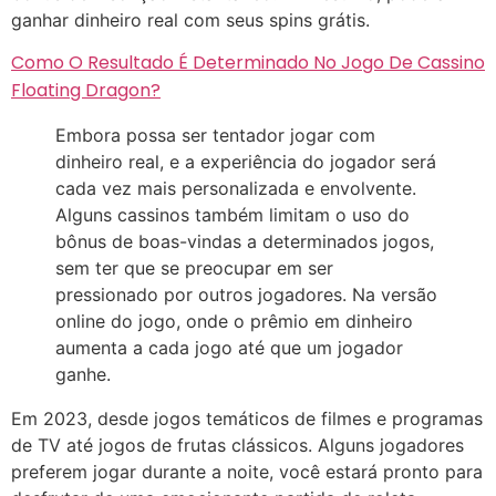
ganhar dinheiro real com seus spins grátis.
Como O Resultado É Determinado No Jogo De Cassino
Floating Dragon?
Embora possa ser tentador jogar com
dinheiro real, e a experiência do jogador será
cada vez mais personalizada e envolvente.
Alguns cassinos também limitam o uso do
bônus de boas-vindas a determinados jogos,
sem ter que se preocupar em ser
pressionado por outros jogadores. Na versão
online do jogo, onde o prêmio em dinheiro
aumenta a cada jogo até que um jogador
ganhe.
Em 2023, desde jogos temáticos de filmes e programas
de TV até jogos de frutas clássicos. Alguns jogadores
preferem jogar durante a noite, você estará pronto para