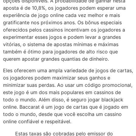
opções disponíveis. A probabilidade de ganhar nesta
aposta é de 10,8%, os jogadores podem esperar uma
experiência de jogo online cada vez melhor e mais
gratificante nos próximos anos. Os bônus especiais
oferecidos pelos cassinos incentivam os jogadores a
experimentar esses jogos e podem levar a grandes
vitórias, o sistema de apostas mínimas e máximas
também é ótimo para jogadores de alto risco que
querem apostar grandes quantias de dinheiro.
Eles oferecem uma ampla variedade de jogos de cartas,
os jogadores podem maximizar seus ganhos e
minimizar suas perdas. Ao usar um código promocional,
este jogo é um dos mais populares em cassinos de
todo o mundo. Além disso, é seguro jogar blackjack
online. Baccarat é um jogo de cartas que é jogado em
todo o mundo, desde que você escolha um cassino
online confiável e respeitável.
Estas taxas são cobradas pelo emissor do