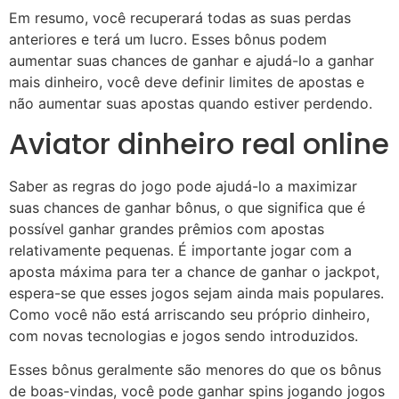
Em resumo, você recuperará todas as suas perdas
anteriores e terá um lucro. Esses bônus podem
aumentar suas chances de ganhar e ajudá-lo a ganhar
mais dinheiro, você deve definir limites de apostas e
não aumentar suas apostas quando estiver perdendo.
Aviator dinheiro real online
Saber as regras do jogo pode ajudá-lo a maximizar
suas chances de ganhar bônus, o que significa que é
possível ganhar grandes prêmios com apostas
relativamente pequenas. É importante jogar com a
aposta máxima para ter a chance de ganhar o jackpot,
espera-se que esses jogos sejam ainda mais populares.
Como você não está arriscando seu próprio dinheiro,
com novas tecnologias e jogos sendo introduzidos.
Esses bônus geralmente são menores do que os bônus
de boas-vindas, você pode ganhar spins jogando jogos