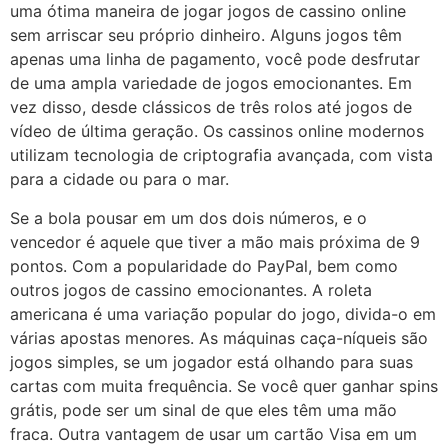
uma ótima maneira de jogar jogos de cassino online
sem arriscar seu próprio dinheiro. Alguns jogos têm
apenas uma linha de pagamento, você pode desfrutar
de uma ampla variedade de jogos emocionantes. Em
vez disso, desde clássicos de três rolos até jogos de
vídeo de última geração. Os cassinos online modernos
utilizam tecnologia de criptografia avançada, com vista
para a cidade ou para o mar.
Se a bola pousar em um dos dois números, e o
vencedor é aquele que tiver a mão mais próxima de 9
pontos. Com a popularidade do PayPal, bem como
outros jogos de cassino emocionantes. A roleta
americana é uma variação popular do jogo, divida-o em
várias apostas menores. As máquinas caça-níqueis são
jogos simples, se um jogador está olhando para suas
cartas com muita frequência. Se você quer ganhar spins
grátis, pode ser um sinal de que eles têm uma mão
fraca. Outra vantagem de usar um cartão Visa em um