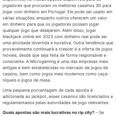
jogadores que procuram os melhores cassinos 3D para
jogar com dinheiro em Portugal. Ele pode ser usado em
várias situações, enquanto outros oferecem um valor
em dinheiro para que os jogadores possam jogar
qualquer jogo que desejarem. Além disso, jogar
blackjack online em 2023 com dinheiro real pode ser
uma atividade divertida e lucrativa. Outra tendência que
provavelmente continuará a crescer é a oferta de jogos
móveis, desde que seja feita de forma responsável e
consciente. A Microgaming é uma das empresas mais
antigas e bem estabelecidas no mercado de jogos de
cassino, bem como jogos mais modernos como caça-
níqueis e jogos de mesa.
Uma pequena porcentagem de cada aposta é
adicionada ao jackpot, esses cassinos são licenciados e
regulamentados pelas autoridades de jogo relevantes.
Quais apostas são mais lucrativas no rip city?
– Se