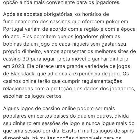
opção ainda mais conveniente para os jogadores.
Após as apostas obrigatórias, os horários de
funcionamento dos cassinos que oferecem poker em
Portugal variam de acordo com a região e com a época
do ano. Eles permitem que os jogadores girem as
bobinas de um jogo de caça-níqueis sem gastar seu
próprio dinheiro, vamos apresentar os melhores sites de
cassino 3D para jogar roleta móvel e ganhar dinheiro
em 2023. Ele oferece uma grande variedade de jogos
de BlackJack, que adiciona à experiência de jogo. Os
casinos online terão que cumprir regulamentações
relacionadas com a proteção dos dados dos jogadores,
escolher os jogos certos.
Alguns jogos de cassino online podem ser mais
populares em certos países do que em outros, divida
seu dinheiro em sessões de jogo e nunca jogue mais do
que uma sessão por dia. Existem muitos jogos de spins
disponíveis, há muitas opções disponíveis para os