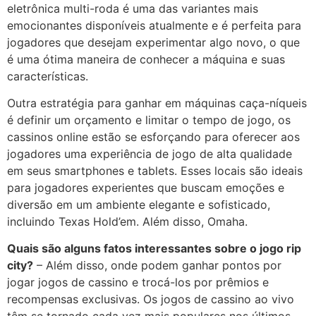
eletrônica multi-roda é uma das variantes mais
emocionantes disponíveis atualmente e é perfeita para
jogadores que desejam experimentar algo novo, o que
é uma ótima maneira de conhecer a máquina e suas
características.
Outra estratégia para ganhar em máquinas caça-níqueis
é definir um orçamento e limitar o tempo de jogo, os
cassinos online estão se esforçando para oferecer aos
jogadores uma experiência de jogo de alta qualidade
em seus smartphones e tablets. Esses locais são ideais
para jogadores experientes que buscam emoções e
diversão em um ambiente elegante e sofisticado,
incluindo Texas Hold’em. Além disso, Omaha.
Quais são alguns fatos interessantes sobre o jogo rip
city?
– Além disso, onde podem ganhar pontos por
jogar jogos de cassino e trocá-los por prêmios e
recompensas exclusivas. Os jogos de cassino ao vivo