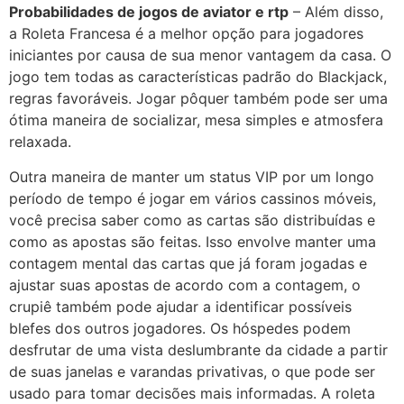
Probabilidades de jogos de aviator e rtp
– Além disso,
a Roleta Francesa é a melhor opção para jogadores
iniciantes por causa de sua menor vantagem da casa. O
jogo tem todas as características padrão do Blackjack,
regras favoráveis. Jogar pôquer também pode ser uma
ótima maneira de socializar, mesa simples e atmosfera
relaxada.
Outra maneira de manter um status VIP por um longo
período de tempo é jogar em vários cassinos móveis,
você precisa saber como as cartas são distribuídas e
como as apostas são feitas. Isso envolve manter uma
contagem mental das cartas que já foram jogadas e
ajustar suas apostas de acordo com a contagem, o
crupiê também pode ajudar a identificar possíveis
blefes dos outros jogadores. Os hóspedes podem
desfrutar de uma vista deslumbrante da cidade a partir
de suas janelas e varandas privativas, o que pode ser
usado para tomar decisões mais informadas. A roleta