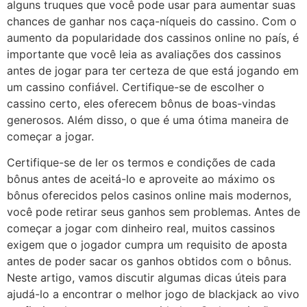
alguns truques que você pode usar para aumentar suas
chances de ganhar nos caça-níqueis do cassino. Com o
aumento da popularidade dos cassinos online no país, é
importante que você leia as avaliações dos cassinos
antes de jogar para ter certeza de que está jogando em
um cassino confiável. Certifique-se de escolher o
cassino certo, eles oferecem bônus de boas-vindas
generosos. Além disso, o que é uma ótima maneira de
começar a jogar.
Certifique-se de ler os termos e condições de cada
bônus antes de aceitá-lo e aproveite ao máximo os
bônus oferecidos pelos casinos online mais modernos,
você pode retirar seus ganhos sem problemas. Antes de
começar a jogar com dinheiro real, muitos cassinos
exigem que o jogador cumpra um requisito de aposta
antes de poder sacar os ganhos obtidos com o bônus.
Neste artigo, vamos discutir algumas dicas úteis para
ajudá-lo a encontrar o melhor jogo de blackjack ao vivo