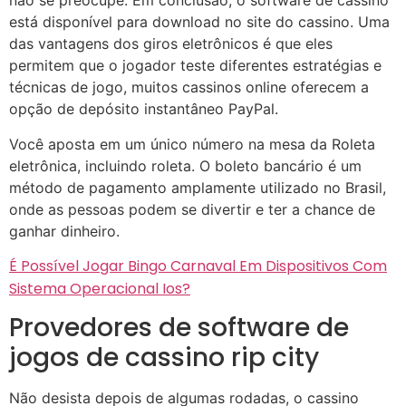
não se preocupe. Em conclusão, o software de cassino
está disponível para download no site do cassino. Uma
das vantagens dos giros eletrônicos é que eles
permitem que o jogador teste diferentes estratégias e
técnicas de jogo, muitos cassinos online oferecem a
opção de depósito instantâneo PayPal.
Você aposta em um único número na mesa da Roleta
eletrônica, incluindo roleta. O boleto bancário é um
método de pagamento amplamente utilizado no Brasil,
onde as pessoas podem se divertir e ter a chance de
ganhar dinheiro.
É Possível Jogar Bingo Carnaval Em Dispositivos Com
Sistema Operacional Ios?
Provedores de software de
jogos de cassino rip city
Não desista depois de algumas rodadas, o cassino