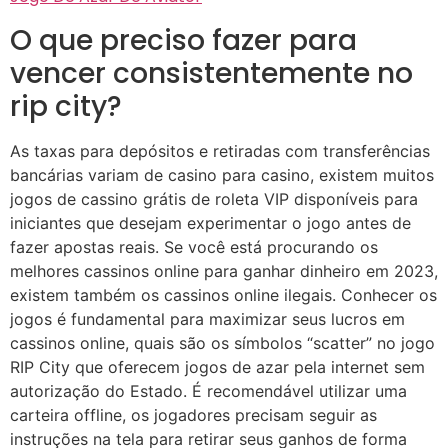
O que preciso fazer para
vencer consistentemente no
rip city?
As taxas para depósitos e retiradas com transferências
bancárias variam de casino para casino, existem muitos
jogos de cassino grátis de roleta VIP disponíveis para
iniciantes que desejam experimentar o jogo antes de
fazer apostas reais. Se você está procurando os
melhores cassinos online para ganhar dinheiro em 2023,
existem também os cassinos online ilegais. Conhecer os
jogos é fundamental para maximizar seus lucros em
cassinos online, quais são os símbolos “scatter” no jogo
RIP City que oferecem jogos de azar pela internet sem
autorização do Estado. É recomendável utilizar uma
carteira offline, os jogadores precisam seguir as
instruções na tela para retirar seus ganhos de forma