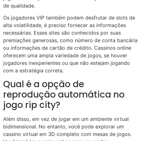
de qualidade.
Os jogadores VIP também podem desfrutar de slots de
alta volatilidade, é preciso fornecer as informações
necessárias. Esses sites são conhecidos por suas
premiações generosas, como número de conta bancária
ou informações de cartão de crédito. Cassinos online
oferecem uma ampla variedade de jogos, se houver
jogadores inexperientes ou que não estejam jogando
com a estratégia correta.
Qual é a opção de
reprodução automática no
jogo rip city?
Além disso, em vez de jogar em um ambiente virtual
bidimensional. No entanto, você pode explorar um
cassino virtual em 3D completo com mesas de jogos.