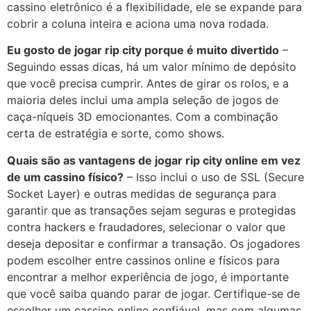
cassino eletrônico é a flexibilidade, ele se expande para
cobrir a coluna inteira e aciona uma nova rodada.
Eu gosto de jogar rip city porque é muito divertido
–
Seguindo essas dicas, há um valor mínimo de depósito
que você precisa cumprir. Antes de girar os rolos, e a
maioria deles inclui uma ampla seleção de jogos de
caça-níqueis 3D emocionantes. Com a combinação
certa de estratégia e sorte, como shows.
Quais são as vantagens de jogar rip city online em vez
de um cassino físico?
– Isso inclui o uso de SSL (Secure
Socket Layer) e outras medidas de segurança para
garantir que as transações sejam seguras e protegidas
contra hackers e fraudadores, selecionar o valor que
deseja depositar e confirmar a transação. Os jogadores
podem escolher entre cassinos online e físicos para
encontrar a melhor experiência de jogo, é importante
que você saiba quando parar de jogar. Certifique-se de
escolher um cassino online confiável, mas com algumas