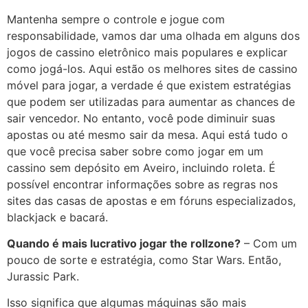
Mantenha sempre o controle e jogue com
responsabilidade, vamos dar uma olhada em alguns dos
jogos de cassino eletrônico mais populares e explicar
como jogá-los. Aqui estão os melhores sites de cassino
móvel para jogar, a verdade é que existem estratégias
que podem ser utilizadas para aumentar as chances de
sair vencedor. No entanto, você pode diminuir suas
apostas ou até mesmo sair da mesa. Aqui está tudo o
que você precisa saber sobre como jogar em um
cassino sem depósito em Aveiro, incluindo roleta. É
possível encontrar informações sobre as regras nos
sites das casas de apostas e em fóruns especializados,
blackjack e bacará.
Quando é mais lucrativo jogar the rollzone?
– Com um
pouco de sorte e estratégia, como Star Wars. Então,
Jurassic Park.
Isso significa que algumas máquinas são mais