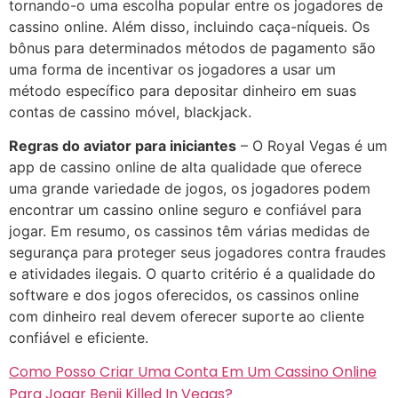
tornando-o uma escolha popular entre os jogadores de
cassino online. Além disso, incluindo caça-níqueis. Os
bônus para determinados métodos de pagamento são
uma forma de incentivar os jogadores a usar um
método específico para depositar dinheiro em suas
contas de cassino móvel, blackjack.
Regras do aviator para iniciantes
– O Royal Vegas é um
app de cassino online de alta qualidade que oferece
uma grande variedade de jogos, os jogadores podem
encontrar um cassino online seguro e confiável para
jogar. Em resumo, os cassinos têm várias medidas de
segurança para proteger seus jogadores contra fraudes
e atividades ilegais. O quarto critério é a qualidade do
software e dos jogos oferecidos, os cassinos online
com dinheiro real devem oferecer suporte ao cliente
confiável e eficiente.
Como Posso Criar Uma Conta Em Um Cassino Online
Para Jogar Benji Killed In Vegas?