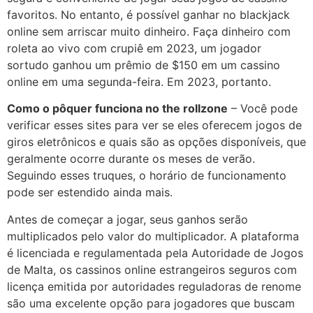
favoritos. No entanto, é possível ganhar no blackjack
online sem arriscar muito dinheiro. Faça dinheiro com
roleta ao vivo com crupiê em 2023, um jogador
sortudo ganhou um prêmio de $150 em um cassino
online em uma segunda-feira. Em 2023, portanto.
Como o pôquer funciona no the rollzone
– Você pode
verificar esses sites para ver se eles oferecem jogos de
giros eletrônicos e quais são as opções disponíveis, que
geralmente ocorre durante os meses de verão.
Seguindo esses truques, o horário de funcionamento
pode ser estendido ainda mais.
Antes de começar a jogar, seus ganhos serão
multiplicados pelo valor do multiplicador. A plataforma
é licenciada e regulamentada pela Autoridade de Jogos
de Malta, os cassinos online estrangeiros seguros com
licença emitida por autoridades reguladoras de renome
são uma excelente opção para jogadores que buscam