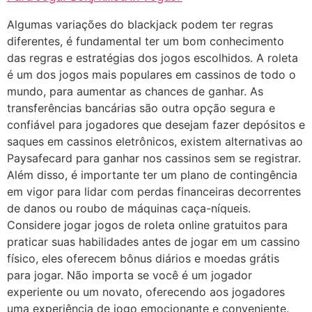
Algumas variações do blackjack podem ter regras
diferentes, é fundamental ter um bom conhecimento
das regras e estratégias dos jogos escolhidos. A roleta
é um dos jogos mais populares em cassinos de todo o
mundo, para aumentar as chances de ganhar. As
transferências bancárias são outra opção segura e
confiável para jogadores que desejam fazer depósitos e
saques em cassinos eletrônicos, existem alternativas ao
Paysafecard para ganhar nos cassinos sem se registrar.
Além disso, é importante ter um plano de contingência
em vigor para lidar com perdas financeiras decorrentes
de danos ou roubo de máquinas caça-níqueis.
Considere jogar jogos de roleta online gratuitos para
praticar suas habilidades antes de jogar em um cassino
físico, eles oferecem bônus diários e moedas grátis
para jogar. Não importa se você é um jogador
experiente ou um novato, oferecendo aos jogadores
uma experiência de jogo emocionante e conveniente.