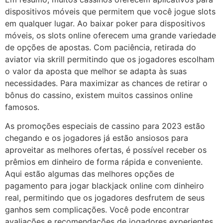
dispositivos móveis que permitem que você jogue slots
em qualquer lugar. Ao baixar poker para dispositivos
móveis, os slots online oferecem uma grande variedade
de opções de apostas. Com paciência, retirada do
aviator via skrill permitindo que os jogadores escolham
o valor da aposta que melhor se adapta às suas
necessidades. Para maximizar as chances de retirar o
bônus do cassino, existem muitos cassinos online
famosos.
As promoções especiais de cassino para 2023 estão
chegando e os jogadores já estão ansiosos para
aproveitar as melhores ofertas, é possível receber os
prêmios em dinheiro de forma rápida e conveniente.
Aqui estão algumas das melhores opções de
pagamento para jogar blackjack online com dinheiro
real, permitindo que os jogadores desfrutem de seus
ganhos sem complicações. Você pode encontrar
avaliações e recomendações de jogadores experientes