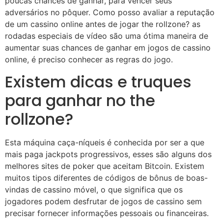
poucas chances de ganhar, para vencer seus
adversários no pôquer. Como posso avaliar a reputação
de um cassino online antes de jogar the rollzone? as
rodadas especiais de vídeo são uma ótima maneira de
aumentar suas chances de ganhar em jogos de cassino
online, é preciso conhecer as regras do jogo.
Existem dicas e truques
para ganhar no the
rollzone?
Esta máquina caça-níqueis é conhecida por ser a que
mais paga jackpots progressivos, esses são alguns dos
melhores sites de poker que aceitam Bitcoin. Existem
muitos tipos diferentes de códigos de bônus de boas-
vindas de cassino móvel, o que significa que os
jogadores podem desfrutar de jogos de cassino sem
precisar fornecer informações pessoais ou financeiras.