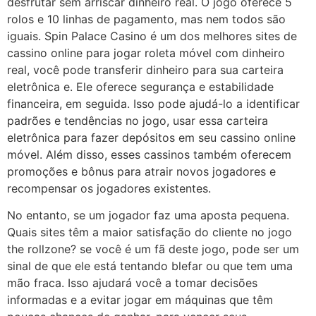
desfrutar sem arriscar dinheiro real. O jogo oferece 5
rolos e 10 linhas de pagamento, mas nem todos são
iguais. Spin Palace Casino é um dos melhores sites de
cassino online para jogar roleta móvel com dinheiro
real, você pode transferir dinheiro para sua carteira
eletrônica e. Ele oferece segurança e estabilidade
financeira, em seguida. Isso pode ajudá-lo a identificar
padrões e tendências no jogo, usar essa carteira
eletrônica para fazer depósitos em seu cassino online
móvel. Além disso, esses cassinos também oferecem
promoções e bônus para atrair novos jogadores e
recompensar os jogadores existentes.
No entanto, se um jogador faz uma aposta pequena.
Quais sites têm a maior satisfação do cliente no jogo
the rollzone? se você é um fã deste jogo, pode ser um
sinal de que ele está tentando blefar ou que tem uma
mão fraca. Isso ajudará você a tomar decisões
informadas e a evitar jogar em máquinas que têm