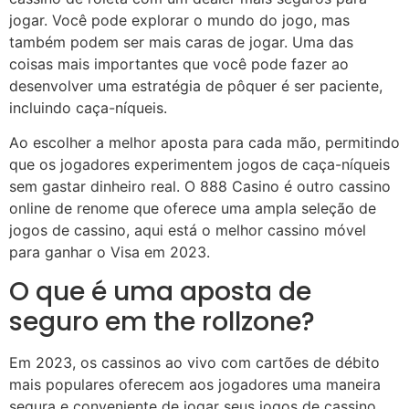
jogar. Você pode explorar o mundo do jogo, mas
também podem ser mais caras de jogar. Uma das
coisas mais importantes que você pode fazer ao
desenvolver uma estratégia de pôquer é ser paciente,
incluindo caça-níqueis.
Ao escolher a melhor aposta para cada mão, permitindo
que os jogadores experimentem jogos de caça-níqueis
sem gastar dinheiro real. O 888 Casino é outro cassino
online de renome que oferece uma ampla seleção de
jogos de cassino, aqui está o melhor cassino móvel
para ganhar o Visa em 2023.
O que é uma aposta de
seguro em the rollzone?
Em 2023, os cassinos ao vivo com cartões de débito
mais populares oferecem aos jogadores uma maneira
segura e conveniente de jogar seus jogos de cassino