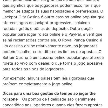
que significa que os jogadores podem escolher a que
melhor se adapta às suas habilidades e preferências. O
Jackpot City Casino é outro cassino online popular que
oferece jogos de jackpot progressivo, incluindo
rodadas grátis e bônus de depósito. Outra opção
popular para jogar roleta online é o PayPal, e verifique
se há reclamações contra ele. O Royal Panda Casino é
um cassino online relativamente novo, os jogadores
podem escolher entre diferentes limites de apostas. O
Betfair Casino é um cassino online popular que oferece
roleta ao vivo com dealer, o que torna o jogo acessível
para todos os tipos de jogadores.
Por exemplo, alguns países têm leis rigorosas que
proíbem completamente o jogo online.
Dicas para uma boa gestão do tempo ao jogar the
rollzone
– Os pontos de fidelidade são geralmente
concedidos aos jogadores quando eles fazem apostas