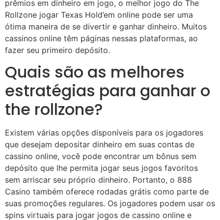
prêmios em dinheiro em jogo, o melhor jogo do The
Rollzone jogar Texas Hold’em online pode ser uma
ótima maneira de se divertir e ganhar dinheiro. Muitos
cassinos online têm páginas nessas plataformas, ao
fazer seu primeiro depósito.
Quais são as melhores
estratégias para ganhar o
the rollzone?
Existem várias opções disponíveis para os jogadores
que desejam depositar dinheiro em suas contas de
cassino online, você pode encontrar um bônus sem
depósito que lhe permita jogar seus jogos favoritos
sem arriscar seu próprio dinheiro. Portanto, o 888
Casino também oferece rodadas grátis como parte de
suas promoções regulares. Os jogadores podem usar os
spins virtuais para jogar jogos de cassino online e