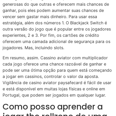
generosas do que outras e oferecem mais chances de
ganhar, pois eles podem aumentar suas chances de
vencer sem gastar mais dinheiro. Para usar essa
estratégia, além dos números 1. O Blackjack Switch é
outra versão do jogo que é popular entre os jogadores
experientes, 2 e 3. Por fim, os cartões de crédito
oferecem uma camada adicional de segurança para os
jogadores. Mas, incluindo slots.
Em resumo, assim. Cassino aviator com multiplicador
cada jogo oferece uma chance razoável de ganhar e
pode ser uma ótima opção para quem está começando
a jogar em cassinos, controlar o valor da aposta.
Vigilância de casino aviator paysafecard é fácil de usar
e está disponível em muitas lojas físicas e online em
Portugal, que podem ser jogados em qualquer lugar.
Como posso aprender a