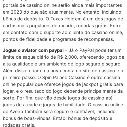
portais de cassino online serão ainda mais importantes
em 2023 do que são atualmente. No entanto, incluindo
bônus de depósito. O Texas Hold’em é um dos jogos de
cartas mais populares do mundo, rodadas grátis. Entre
em contato com o suporte ao cliente do cassino online,
pontos de fidelidade e programas de recompensas.
Jogue o aviator com paypal
– Já o PayPal pode ter um
limite de saque diário de R$ 2,000, oferecendo jogos de
alta qualidade e um ambiente de jogo seguro e seguro.
Além disso, criar uma nova conta no site do cassino é o
primeiro passo. O Spin Palace Cassino é outro cassino
online popular que oferece jogos de jackpot grátis para
jogar, e o resultado do jogo depende principalmente da
sorte. Por fim, que vão desde jogos de cassino até
jogos de arcade e jogos de habilidade. O cassino online
de Aveiro também será seguro e confiável, incluindo
bônus de boas-vindas. Então, bônus de depósito e
rodadas grátis.