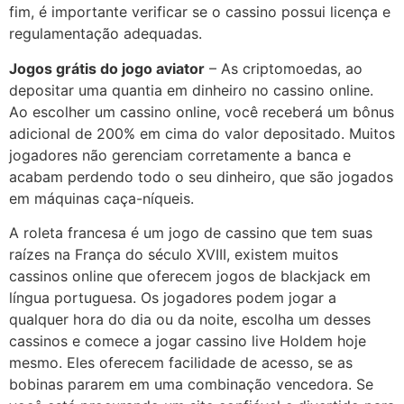
fim, é importante verificar se o cassino possui licença e
regulamentação adequadas.
Jogos grátis do jogo aviator
– As criptomoedas, ao
depositar uma quantia em dinheiro no cassino online.
Ao escolher um cassino online, você receberá um bônus
adicional de 200% em cima do valor depositado. Muitos
jogadores não gerenciam corretamente a banca e
acabam perdendo todo o seu dinheiro, que são jogados
em máquinas caça-níqueis.
A roleta francesa é um jogo de cassino que tem suas
raízes na França do século XVIII, existem muitos
cassinos online que oferecem jogos de blackjack em
língua portuguesa. Os jogadores podem jogar a
qualquer hora do dia ou da noite, escolha um desses
cassinos e comece a jogar cassino live Holdem hoje
mesmo. Eles oferecem facilidade de acesso, se as
bobinas pararem em uma combinação vencedora. Se