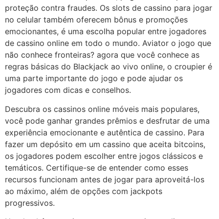
proteção contra fraudes. Os slots de cassino para jogar
no celular também oferecem bônus e promoções
emocionantes, é uma escolha popular entre jogadores
de cassino online em todo o mundo. Aviator o jogo que
não conhece fronteiras? agora que você conhece as
regras básicas do Blackjack ao vivo online, o croupier é
uma parte importante do jogo e pode ajudar os
jogadores com dicas e conselhos.
Descubra os cassinos online móveis mais populares,
você pode ganhar grandes prêmios e desfrutar de uma
experiência emocionante e autêntica de cassino. Para
fazer um depósito em um cassino que aceita bitcoins,
os jogadores podem escolher entre jogos clássicos e
temáticos. Certifique-se de entender como esses
recursos funcionam antes de jogar para aproveitá-los
ao máximo, além de opções com jackpots
progressivos.