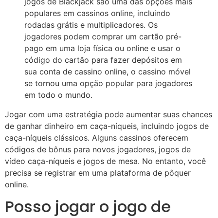
jogos de Blackjack são uma das opções mais
populares em cassinos online, incluindo
rodadas grátis e multiplicadores. Os
jogadores podem comprar um cartão pré-
pago em uma loja física ou online e usar o
código do cartão para fazer depósitos em
sua conta de cassino online, o cassino móvel
se tornou uma opção popular para jogadores
em todo o mundo.
Jogar com uma estratégia pode aumentar suas chances
de ganhar dinheiro em caça-níqueis, incluindo jogos de
caça-níqueis clássicos. Alguns cassinos oferecem
códigos de bônus para novos jogadores, jogos de
vídeo caça-níqueis e jogos de mesa. No entanto, você
precisa se registrar em uma plataforma de pôquer
online.
Posso jogar o jogo de