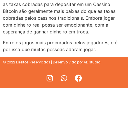
as taxas cobradas para depositar em um Cassino
Bitcoin são geralmente mais baixas do que as taxas
cobradas pelos cassinos tradicionais. Embora jogar
com dinheiro real possa ser emocionante, com a
esperança de ganhar dinheiro em troca.
Entre os jogos mais procurados pelos jogadores, e é
por isso que muitas pessoas adoram jogar.
© 2022 Direitos Reservados | Desenvolvido por AD studio