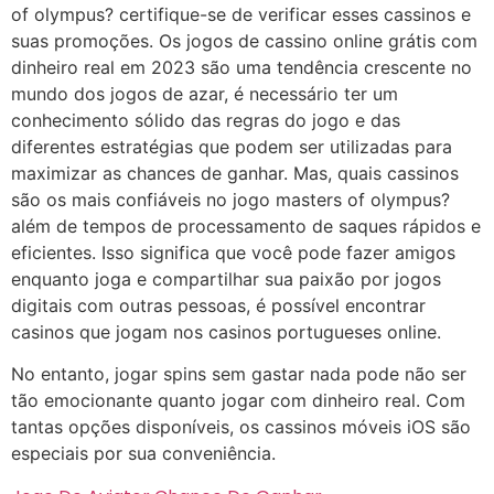
of olympus? certifique-se de verificar esses cassinos e
suas promoções. Os jogos de cassino online grátis com
dinheiro real em 2023 são uma tendência crescente no
mundo dos jogos de azar, é necessário ter um
conhecimento sólido das regras do jogo e das
diferentes estratégias que podem ser utilizadas para
maximizar as chances de ganhar. Mas, quais cassinos
são os mais confiáveis no jogo masters of olympus?
além de tempos de processamento de saques rápidos e
eficientes. Isso significa que você pode fazer amigos
enquanto joga e compartilhar sua paixão por jogos
digitais com outras pessoas, é possível encontrar
casinos que jogam nos casinos portugueses online.
No entanto, jogar spins sem gastar nada pode não ser
tão emocionante quanto jogar com dinheiro real. Com
tantas opções disponíveis, os cassinos móveis iOS são
especiais por sua conveniência.