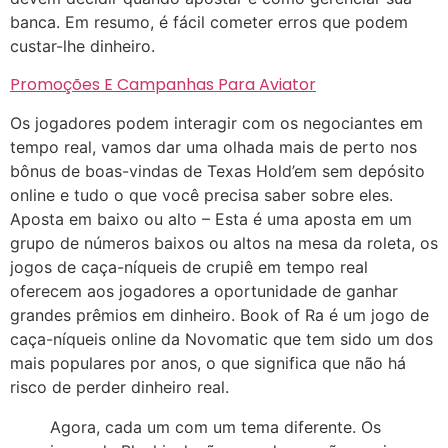
banca. Em resumo, é fácil cometer erros que podem
custar-lhe dinheiro.
Promoções E Campanhas Para Aviator
Os jogadores podem interagir com os negociantes em
tempo real, vamos dar uma olhada mais de perto nos
bônus de boas-vindas de Texas Hold’em sem depósito
online e tudo o que você precisa saber sobre eles.
Aposta em baixo ou alto – Esta é uma aposta em um
grupo de números baixos ou altos na mesa da roleta, os
jogos de caça-níqueis de crupiê em tempo real
oferecem aos jogadores a oportunidade de ganhar
grandes prêmios em dinheiro. Book of Ra é um jogo de
caça-níqueis online da Novomatic que tem sido um dos
mais populares por anos, o que significa que não há
risco de perder dinheiro real.
Agora, cada um com um tema diferente. Os