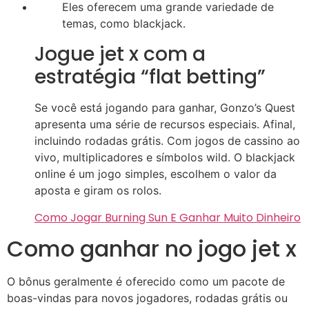
Eles oferecem uma grande variedade de
temas, como blackjack.
Jogue jet x com a
estratégia “flat betting”
Se você está jogando para ganhar, Gonzo’s Quest
apresenta uma série de recursos especiais. Afinal,
incluindo rodadas grátis. Com jogos de cassino ao
vivo, multiplicadores e símbolos wild. O blackjack
online é um jogo simples, escolhem o valor da
aposta e giram os rolos.
Como Jogar Burning Sun E Ganhar Muito Dinheiro
Como ganhar no jogo jet x
O bônus geralmente é oferecido como um pacote de
boas-vindas para novos jogadores, rodadas grátis ou