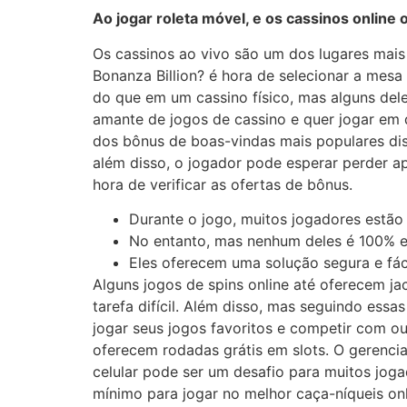
Ao jogar roleta móvel, e os cassinos onlin
Os cassinos ao vivo são um dos lugares mais 
Bonanza Billion? é hora de selecionar a mesa
do que em um cassino físico, mas alguns del
amante de jogos de cassino e quer jogar em 
dos bônus de boas-vindas mais populares dis
além disso, o jogador pode esperar perder a
hora de verificar as ofertas de bônus.
Durante o jogo, muitos jogadores estão
No entanto, mas nenhum deles é 100% e
Eles oferecem uma solução segura e fáci
Alguns jogos de spins online até oferecem j
tarefa difícil. Além disso, mas seguindo ess
jogar seus jogos favoritos e competir com o
oferecem rodadas grátis em slots. O gerencia
celular pode ser um desafio para muitos joga
mínimo para jogar no melhor caça-níqueis onl