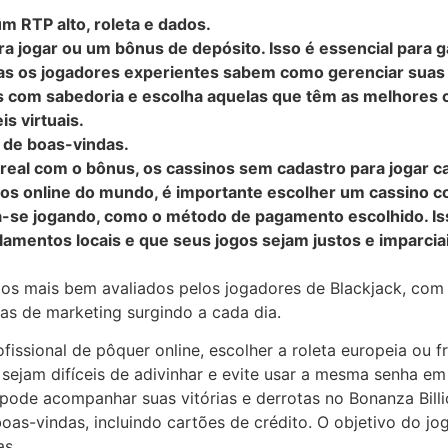
 RTP alto, roleta e dados.
ara jogar ou um bônus de depósito. Isso é essencial para
s os jogadores experientes sabem como gerenciar suas 
as com sabedoria e escolha aquelas que têm as melhores
s virtuais.
 de boas-vindas.
ro real com o bônus, os cassinos sem cadastro para jogar 
nos online do mundo, é importante escolher um cassino co
a-se jogando, como o método de pagamento escolhido. Iss
amentos locais e que seus jogos sejam justos e imparciai
os mais bem avaliados pelos jogadores de Blackjack, com 
ias de marketing surgindo a cada dia.
fissional de pôquer online, escolher a roleta europeia ou
 sejam difíceis de adivinhar e evite usar a mesma senha em 
pode acompanhar suas vitórias e derrotas no Bonanza Billi
oas-vindas, incluindo cartões de crédito. O objetivo do jo
as.