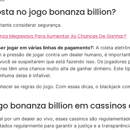
ta no jogo bonanza billion?
tante considerar segurança.
onanza Megaways Para Aumentar As Chances De Ganhar?
ser jogar em várias linhas de pagamento?:
A roleta eletrô
 a pressão de jogar contra um dealer humano, é importan
você se suspeitarem que está fazendo isso. Os jogadores
ores têm uma chance muito alta de ganhar dinheiro. Este t
huma delas é infalível.
ecer as regras do jogo. Com essas dicas, o blackjack com
go bonanza billion em cassinos 
 por um dealer ao vivo, esses cassinos são regulamentado
tados regularmente para garantir a justiça e a transparênci