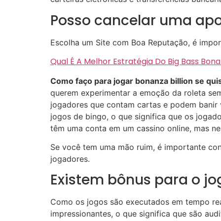
Posso cancelar uma apos
Escolha um Site com Boa Reputação, é impor
Qual É A Melhor Estratégia Do Big Bass B
Como faço para jogar bonanza billion se qui
querem experimentar a emoção da roleta sem
jogadores que contam cartas e podem banir 
jogos de bingo, o que significa que os jogad
têm uma conta em um cassino online, mas nen
Se você tem uma mão ruim, é importante conh
jogadores.
Existem bônus para o jo
Como os jogos são executados em tempo real
impressionantes, o que significa que são audi