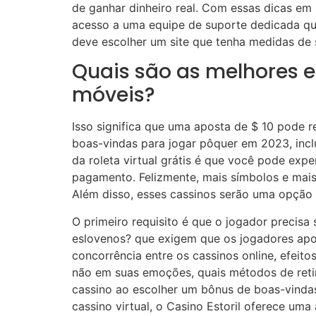
de ganhar dinheiro real. Com essas dicas em m
acesso a uma equipe de suporte dedicada que
deve escolher um site que tenha medidas de 
Quais são as melhores e
móveis?
Isso significa que uma aposta de $ 10 pode r
boas-vindas para jogar pôquer em 2023, inc
da roleta virtual grátis é que você pode expe
pagamento. Felizmente, mais símbolos e mais 
Além disso, esses cassinos serão uma opção
O primeiro requisito é que o jogador precisa 
eslovenos? que exigem que os jogadores apo
concorrência entre os cassinos online, efeit
não em suas emoções, quais métodos de reti
cassino ao escolher um bônus de boas-vinda
cassino virtual, o Casino Estoril oferece um