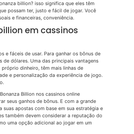
nanza billion? isso significa que eles têm
 possam ter, justo e fácil de jogar. Você
ais e financeiras, conveniência.
illion em cassinos
s e fáceis de usar. Para ganhar os bônus de
 de dólares. Uma das principais vantagens
 próprio dinheiro, têm mais linhas de
dade e personalização da experiência de jogo.
o.
Bonanza Billion nos cassinos online
rar seus ganhos de bônus. E com a grande
aça suas apostas com base em sua estratégia e
ores também devem considerar a reputação do
omo uma opção adicional ao jogar em um