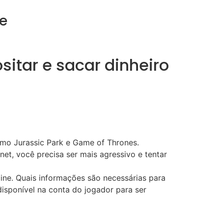
ne
itar e sacar dinheiro
omo Jurassic Park e Game of Thrones.
et, você precisa ser mais agressivo e tentar
nline. Quais informações são necessárias para
disponível na conta do jogador para ser