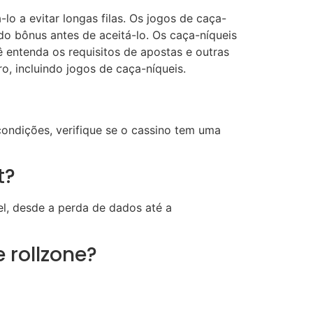
o a evitar longas filas. Os jogos de caça-
do bônus antes de aceitá-lo. Os caça-níqueis
 entenda os requisitos de apostas e outras
o, incluindo jogos de caça-níqueis.
ondições, verifique se o cassino tem uma
t?
l, desde a perda de dados até a
 rollzone?