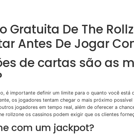
o Gratuita De The Roll
ar Antes De Jogar Com
s de cartas são as m
?
 é importante definir um limite para o quanto você está d
mente, os jogadores tentam chegar o mais próximo possível
outros jogadores em tempo real, além de oferecer a chanc
he rollzone os cassinos podem exigir que os clientes forne
zone com um jackpot?