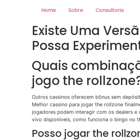
Home
Sobre
Consultoria
Existe Uma Versã
Possa Experiment
Quais combinaçõe
jogo the rollzone
Outros cassinos oferecem bônus sem depósito,
Melhor cassino para jogar the rollzone final
jogadores podem interagir com os dealers e 
vivo disponíveis, como funciona o bingo no t
Posso jogar the roll