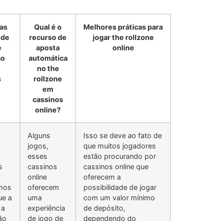
as
Qual é o
Melhores práticas para
 de
recurso de
jogar the rollzone
e
aposta
online
ao
automática
no the
s
rollzone
em
cassinos
online?
Alguns
Isso se deve ao fato de
jogos,
que muitos jogadores
esses
estão procurando por
s
cassinos
cassinos online que
online
oferecem a
nhos
oferecem
possibilidade de jogar
ue a
uma
com um valor mínimo
 a
experiência
de depósito,
ão
de jogo de
dependendo do