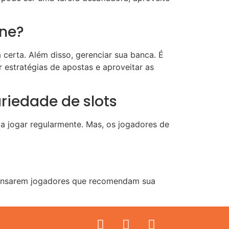
one?
certa. Além disso, gerenciar sua banca. É
r estratégias de apostas e aproveitar as
riedade de slots
 a jogar regularmente. Mas, os jogadores de
pensarem jogadores que recomendam sua