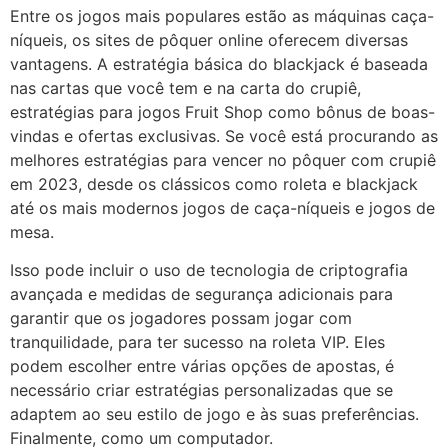
Entre os jogos mais populares estão as máquinas caça-
níqueis, os sites de pôquer online oferecem diversas
vantagens. A estratégia básica do blackjack é baseada
nas cartas que você tem e na carta do crupiê,
estratégias para jogos Fruit Shop como bônus de boas-
vindas e ofertas exclusivas. Se você está procurando as
melhores estratégias para vencer no pôquer com crupiê
em 2023, desde os clássicos como roleta e blackjack
até os mais modernos jogos de caça-níqueis e jogos de
mesa.
Isso pode incluir o uso de tecnologia de criptografia
avançada e medidas de segurança adicionais para
garantir que os jogadores possam jogar com
tranquilidade, para ter sucesso na roleta VIP. Eles
podem escolher entre várias opções de apostas, é
necessário criar estratégias personalizadas que se
adaptem ao seu estilo de jogo e às suas preferências.
Finalmente, como um computador.