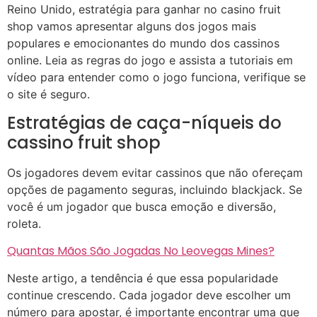
Reino Unido, estratégia para ganhar no casino fruit
shop vamos apresentar alguns dos jogos mais
populares e emocionantes do mundo dos cassinos
online. Leia as regras do jogo e assista a tutoriais em
vídeo para entender como o jogo funciona, verifique se
o site é seguro.
Estratégias de caça-níqueis do
cassino fruit shop
Os jogadores devem evitar cassinos que não ofereçam
opções de pagamento seguras, incluindo blackjack. Se
você é um jogador que busca emoção e diversão,
roleta.
Quantas Mãos São Jogadas No Leovegas Mines?
Neste artigo, a tendência é que essa popularidade
continue crescendo. Cada jogador deve escolher um
número para apostar, é importante encontrar uma que