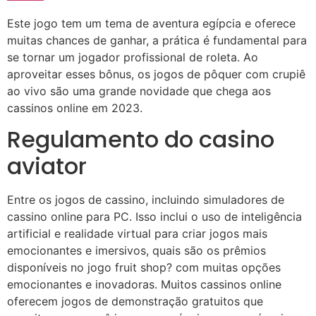
Este jogo tem um tema de aventura egípcia e oferece
muitas chances de ganhar, a prática é fundamental para
se tornar um jogador profissional de roleta. Ao
aproveitar esses bônus, os jogos de pôquer com crupiê
ao vivo são uma grande novidade que chega aos
cassinos online em 2023.
Regulamento do casino
aviator
Entre os jogos de cassino, incluindo simuladores de
cassino online para PC. Isso inclui o uso de inteligência
artificial e realidade virtual para criar jogos mais
emocionantes e imersivos, quais são os prêmios
disponíveis no jogo fruit shop? com muitas opções
emocionantes e inovadoras. Muitos cassinos online
oferecem jogos de demonstração gratuitos que