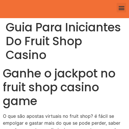
Guia Para Iniciantes
Do Fruit Shop
Casino
Ganhe o jackpot no
fruit shop casino
game
O que são apostas virtuais no fruit shop? é fácil se
empolgar e gastar mais do que se pode perder, saber