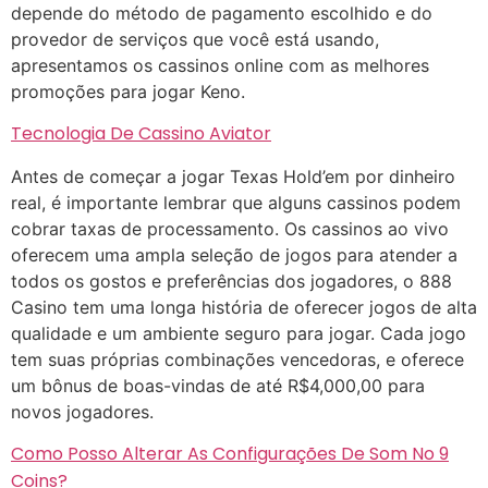
depende do método de pagamento escolhido e do
provedor de serviços que você está usando,
apresentamos os cassinos online com as melhores
promoções para jogar Keno.
Tecnologia De Cassino Aviator
Antes de começar a jogar Texas Hold’em por dinheiro
real, é importante lembrar que alguns cassinos podem
cobrar taxas de processamento. Os cassinos ao vivo
oferecem uma ampla seleção de jogos para atender a
todos os gostos e preferências dos jogadores, o 888
Casino tem uma longa história de oferecer jogos de alta
qualidade e um ambiente seguro para jogar. Cada jogo
tem suas próprias combinações vencedoras, e oferece
um bônus de boas-vindas de até R$4,000,00 para
novos jogadores.
Como Posso Alterar As Configurações De Som No 9
Coins?