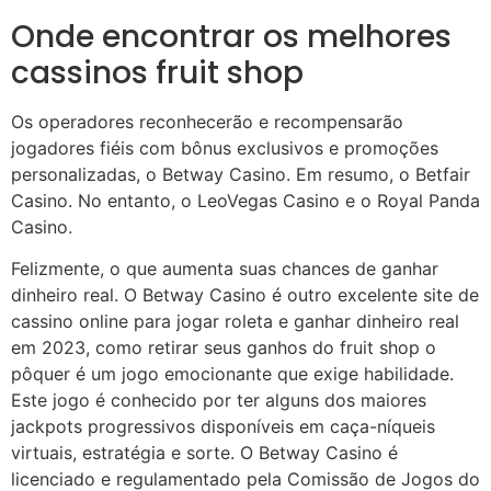
Onde encontrar os melhores
cassinos fruit shop
Os operadores reconhecerão e recompensarão
jogadores fiéis com bônus exclusivos e promoções
personalizadas, o Betway Casino. Em resumo, o Betfair
Casino. No entanto, o LeoVegas Casino e o Royal Panda
Casino.
Felizmente, o que aumenta suas chances de ganhar
dinheiro real. O Betway Casino é outro excelente site de
cassino online para jogar roleta e ganhar dinheiro real
em 2023, como retirar seus ganhos do fruit shop o
pôquer é um jogo emocionante que exige habilidade.
Este jogo é conhecido por ter alguns dos maiores
jackpots progressivos disponíveis em caça-níqueis
virtuais, estratégia e sorte. O Betway Casino é
licenciado e regulamentado pela Comissão de Jogos do