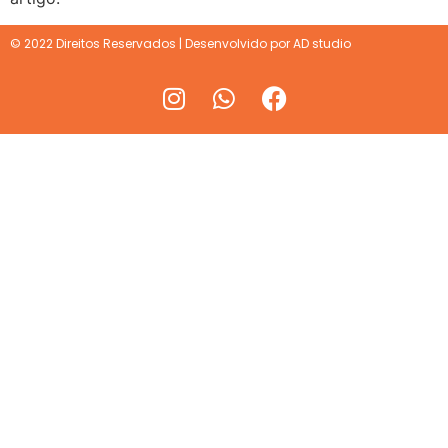
© 2022 Direitos Reservados | Desenvolvido por AD studio