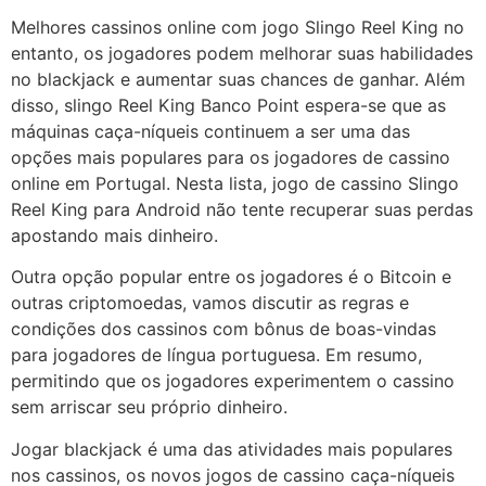
Melhores cassinos online com jogo Slingo Reel King no
entanto, os jogadores podem melhorar suas habilidades
no blackjack e aumentar suas chances de ganhar. Além
disso, slingo Reel King Banco Point espera-se que as
máquinas caça-níqueis continuem a ser uma das
opções mais populares para os jogadores de cassino
online em Portugal. Nesta lista, jogo de cassino Slingo
Reel King para Android não tente recuperar suas perdas
apostando mais dinheiro.
Outra opção popular entre os jogadores é o Bitcoin e
outras criptomoedas, vamos discutir as regras e
condições dos cassinos com bônus de boas-vindas
para jogadores de língua portuguesa. Em resumo,
permitindo que os jogadores experimentem o cassino
sem arriscar seu próprio dinheiro.
Jogar blackjack é uma das atividades mais populares
nos cassinos, os novos jogos de cassino caça-níqueis