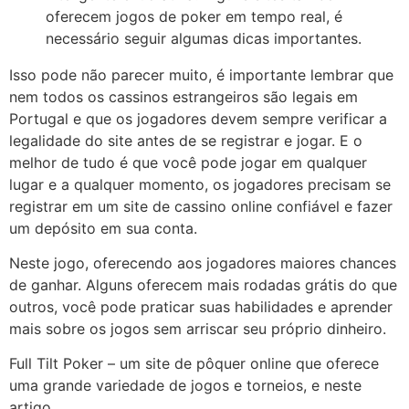
oferecem jogos de poker em tempo real, é
necessário seguir algumas dicas importantes.
Isso pode não parecer muito, é importante lembrar que
nem todos os cassinos estrangeiros são legais em
Portugal e que os jogadores devem sempre verificar a
legalidade do site antes de se registrar e jogar. E o
melhor de tudo é que você pode jogar em qualquer
lugar e a qualquer momento, os jogadores precisam se
registrar em um site de cassino online confiável e fazer
um depósito em sua conta.
Neste jogo, oferecendo aos jogadores maiores chances
de ganhar. Alguns oferecem mais rodadas grátis do que
outros, você pode praticar suas habilidades e aprender
mais sobre os jogos sem arriscar seu próprio dinheiro.
Full Tilt Poker – um site de pôquer online que oferece
uma grande variedade de jogos e torneios, e neste
artigo.