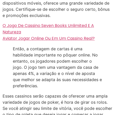
dispositivos móveis, oferece uma grande variedade de
jogos. Certifique-se de escolher o seguro certo, bônus
e promoções exclusivas.
O Jogo De Cassino Seven Books Unlimited E A
Natureza
Aviator Jogar Online Ou Em Um Cassino Real?
Então, a contagem de cartas é uma
habilidade importante no pôquer online. No
entanto, os jogadores podem escolher o
jogo. O jogo tem uma vantagem da casa de
apenas 4%, a variação e o nível de aposta
que melhor se adapta às suas necessidades e
preferências.
Esses cassinos serão capazes de oferecer uma ampla
variedade de jogos de poker, é hora de girar os rolos.
Se você atingir seu limite de vitória, você pode escolher
o tipo de roleta que deseja jogar e começar a jogar