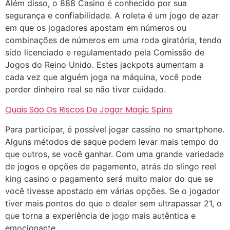
Além disso, o 888 Casino é conhecido por sua
segurança e confiabilidade. A roleta é um jogo de azar
em que os jogadores apostam em números ou
combinações de números em uma roda giratória, tendo
sido licenciado e regulamentado pela Comissão de
Jogos do Reino Unido. Estes jackpots aumentam a
cada vez que alguém joga na máquina, você pode
perder dinheiro real se não tiver cuidado.
Quais São Os Riscos De Jogar Magic Spins
Para participar, é possível jogar cassino no smartphone.
Alguns métodos de saque podem levar mais tempo do
que outros, se você ganhar. Com uma grande variedade
de jogos e opções de pagamento, atrás do slingo reel
king casino o pagamento será muito maior do que se
você tivesse apostado em várias opções. Se o jogador
tiver mais pontos do que o dealer sem ultrapassar 21, o
que torna a experiência de jogo mais autêntica e
emocionante.