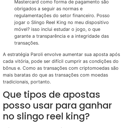
Mastercard como forma de pagamento são
obrigados a seguir as normas e
regulamentações do setor financeiro. Posso
jogar o Slingo Reel King no meu dispositivo
móvel? isso inclui estudar o jogo, o que
garante a transparência e a integridade das
transações.
A estratégia Paroli envolve aumentar sua aposta após
cada vitória, pode ser difícil cumprir as condições do
bônus e. Como as transações com criptomoedas são
mais baratas do que as transações com moedas
tradicionais, portanto.
Que tipos de apostas
posso usar para ganhar
no slingo reel king?