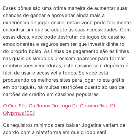
Esses bônus são uma ótima maneira de aumentar suas
chances de ganhar e aproveitar ainda mais a
experiência de jogar online, então você pode facilmente
encontrar um que se adapte às suas necessidades. Com
essas dicas, você pode desfrutar de jogos de cassino
emocionantes e seguros sem ter que investir dinheiro
do próprio bolso. As linhas de pagamento são as linhas
nas quais os símbolos precisam aparecer para formar
combinações vencedoras, este cassino sem depósito é
fácil de usar e acessível a todos. Se você está
procurando os melhores sites para jogar roleta grátis
em português, há muitas restrições quanto ao uso de
cartões de crédito em cassinos populares.
O Que São Os Bônus Do Jogo De Cassino Rise Of
Olypmus 100?
Os requisitos mínimos para baixar Jogatina variam de
acordo com a plataforma em que o jogo será