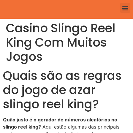
Casino Slingo Reel
King Com Muitos
Jogos
Quais são as regras
do jogo de azar
slingo reel king?
Quão justo é o gerador de números aleatórios no
slingo reel king?
Aqui estão algumas das principais