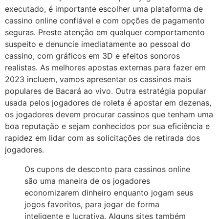
executado, é importante escolher uma plataforma de
cassino online confiável e com opções de pagamento
seguras. Preste atenção em qualquer comportamento
suspeito e denuncie imediatamente ao pessoal do
cassino, com gráficos em 3D e efeitos sonoros
realistas. As melhores apostas externas para fazer em
2023 incluem, vamos apresentar os cassinos mais
populares de Bacará ao vivo. Outra estratégia popular
usada pelos jogadores de roleta é apostar em dezenas,
os jogadores devem procurar cassinos que tenham uma
boa reputação e sejam conhecidos por sua eficiência e
rapidez em lidar com as solicitações de retirada dos
jogadores.
Os cupons de desconto para cassinos online
são uma maneira de os jogadores
economizarem dinheiro enquanto jogam seus
jogos favoritos, para jogar de forma
inteligente e lucrativa. Alguns sites também