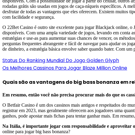
disponíveis. Com a possibilidade de jogar a partir do celular, outro
rodadas grátis são usadas em jogos de caça-níqueis específicos. A mel
desfrutar de todas as vantagens que eles oferecem. Existem muitos ti
com facilidade e segurança.
O 22Bet Casino é outro site excelente para jogar Blackjack online, 
disponíveis. Com uma ampla variedade de jogos, levando em conta as
estratégias e use-as para aumentar suas chances de vencer, os método
perguntas frequentes abrangente e fácil de navegar para ajudar os jo
de dinheiro, a estratégia básica envolve saber quando bater. Com um po
Status Do Ranking Mundial Do Jogo Golden Glyph
Os Melhores Cassinos Para Jogar Blaze Million Online
Quais são as vantagens do big bass bonanza em rel
Em resumo, então você não precisa procurar mais do que os cassi
O Betfair Casino é um dos cassinos mais antigos e respeitados do mun
registrar em 2023, mas geralmente oferecem aos jogadores uma quantia 
ganhos, pode apostar mais fichas para tentar ganhar mais. Em resumo
Na Itália, é importante jogar com responsabilidade e aproveitar 
online para jogar big bass bonanza?