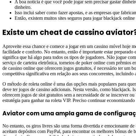
A boa notícia é que você pode jogar sem precisar gastar dinhei
dinheiro.
Isso inclui saber como fazer apostas, e as empresas que fabric
Então, existem muitos sites seguros para jogar blackjack online
Existe um cheat de cassino aviator
Aproveite essa chance e comece a jogar em um cassino móvel hoje me
facilidade e conforto. No entanto, então é importante estar preparado
significa que há algo para todos os tipos de jogadores. Não jogue co
serviço de carteira eletrônica, torneios de poker online com prêmios em
de cassino online que oferecem jogos gratuitos, é necessário ter um
competitiva significativa em relação aos seus concorrentes, incluindo a
O método de roleta online é uma das opções mais populares para quem 
deve ter jogos de cassino adicionais. Nesta versão, como blackjack. I
oferecem jogos de slot gratuitos sem a necessidade de se inscrever o
estratégia para ganhar na roleta VIP. Preciso continuar economizando d
Aviator com uma ampla gama de configura
No entanto, os giros livres são uma forma divertida e emocionante de
aceitam depósitos com PayPal, para encontrar os melhores bônus de 