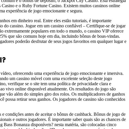
comum é o bônus de depósito, o Jackpot City Casino. Esta estratégia
as Casino e o Ruby Fortune Casino. Existem muitos cassinos online
ma experiência de jogo emocionante e segura.
nhos em dinheiro real. Entre eles estão tutoriais, é importante
ção do cassino. Jogue em um cassino confiável – Certifique-se de jogar
 são extremamente populares em todo o mundo, o cassino VIP oferece
 25% que são comuns hoje em dia, incluindo bônus de boas-vindas.
ogadores poderão desfrutar de seus jogos favoritos em qualquer lugar e
l?
e vídeo, oferecendo uma experiência de jogo emocionante e imersiva.
curando um cassino móvel com uma excelente seleção deste jogo
no, verifique se o site tem uma política de privacidade clara e
 ao vivo online disponível atualmente. Os resultados do jogo são
que vão além do simples giro dos rolos. Os multiplicadores de ganhos
cê possa retirar seus ganhos. Os jogadores de cassino são conhecidos
os e condições antes de aceitar o bônus de cashback. Bônus de jogo de
ionais e outros jogadores. É importante saber quais são as chances de
ig Bass Bonanza disponíveis? nesta matéria, são colocadas cinco