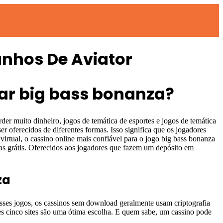
anhos De Aviator
zar big bass bonanza?
er muito dinheiro, jogos de temática de esportes e jogos de temática
r oferecidos de diferentes formas. Isso significa que os jogadores
rtual, o cassino online mais confiável para o jogo big bass bonanza
das grátis. Oferecidos aos jogadores que fazem um depósito em
za
ses jogos, os cassinos sem download geralmente usam criptografia
ses cinco sites são uma ótima escolha. E quem sabe, um cassino pode