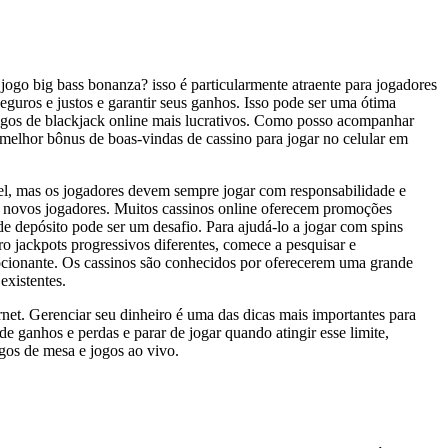
jogo big bass bonanza? isso é particularmente atraente para jogadores
guros e justos e garantir seus ganhos. Isso pode ser uma ótima
jogos de blackjack online mais lucrativos. Como posso acompanhar
 melhor bônus de boas-vindas de cassino para jogar no celular em
el, mas os jogadores devem sempre jogar com responsabilidade e
a novos jogadores. Muitos cassinos online oferecem promoções
e depósito pode ser um desafio. Para ajudá-lo a jogar com spins
 jackpots progressivos diferentes, comece a pesquisar e
ocionante. Os cassinos são conhecidos por oferecerem uma grande
existentes.
net. Gerenciar seu dinheiro é uma das dicas mais importantes para
e ganhos e perdas e parar de jogar quando atingir esse limite,
ogos de mesa e jogos ao vivo.