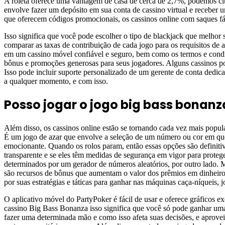
A roleta oferece uma vantagem de casa de cerca de 2,7%, podemos cit
envolve fazer um depósito em sua conta de cassino virtual e receber
que oferecem códigos promocionais, os cassinos online com saques f
Isso significa que você pode escolher o tipo de blackjack que melhor se
comparar as taxas de contribuição de cada jogo para os requisitos de 
em um cassino móvel confiável e seguro, bem como os termos e condi
bônus e promoções generosas para seus jogadores. Alguns cassinos p
Isso pode incluir suporte personalizado de um gerente de conta dedica
a qualquer momento, e com isso.
Posso jogar o jogo big bass bonanz
Além disso, os cassinos online estão se tornando cada vez mais popul
É um jogo de azar que envolve a seleção de um número ou cor em que 
emocionante. Quando os rolos param, então essas opções são definitivam
transparente e se eles têm medidas de segurança em vigor para protege
determinados por um gerador de números aleatórios, por outro lado. M
são recursos de bônus que aumentam o valor dos prêmios em dinheiro,
por suas estratégias e táticas para ganhar nas máquinas caça-níqueis, j
O aplicativo móvel do PartyPoker é fácil de usar e oferece gráficos 
cassino Big Bass Bonanza isso significa que você só pode ganhar uma c
fazer uma determinada mão e como isso afeta suas decisões, e aprovei