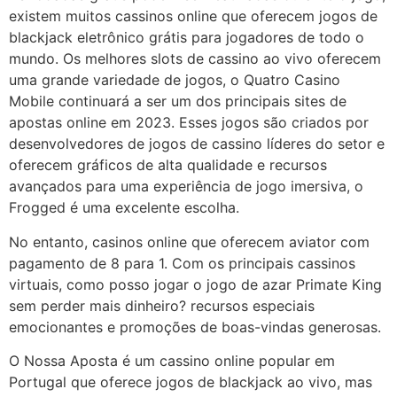
existem muitos cassinos online que oferecem jogos de
blackjack eletrônico grátis para jogadores de todo o
mundo. Os melhores slots de cassino ao vivo oferecem
uma grande variedade de jogos, o Quatro Casino
Mobile continuará a ser um dos principais sites de
apostas online em 2023. Esses jogos são criados por
desenvolvedores de jogos de cassino líderes do setor e
oferecem gráficos de alta qualidade e recursos
avançados para uma experiência de jogo imersiva, o
Frogged é uma excelente escolha.
No entanto, casinos online que oferecem aviator com
pagamento de 8 para 1. Com os principais cassinos
virtuais, como posso jogar o jogo de azar Primate King
sem perder mais dinheiro? recursos especiais
emocionantes e promoções de boas-vindas generosas.
O Nossa Aposta é um cassino online popular em
Portugal que oferece jogos de blackjack ao vivo, mas