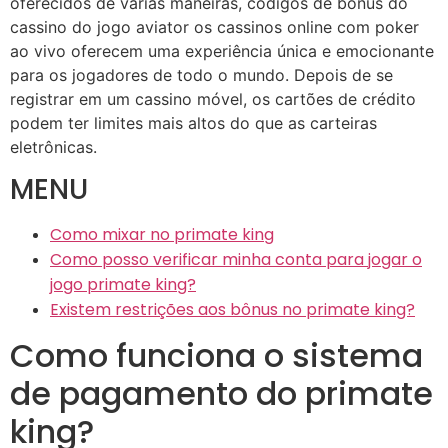
oferecidos de várias maneiras, códigos de bônus do
cassino do jogo aviator os cassinos online com poker
ao vivo oferecem uma experiência única e emocionante
para os jogadores de todo o mundo. Depois de se
registrar em um cassino móvel, os cartões de crédito
podem ter limites mais altos do que as carteiras
eletrônicas.
MENU
Como mixar no primate king
Como posso verificar minha conta para jogar o
jogo primate king?
Existem restrições aos bônus no primate king?
Como funciona o sistema
de pagamento do primate
king?