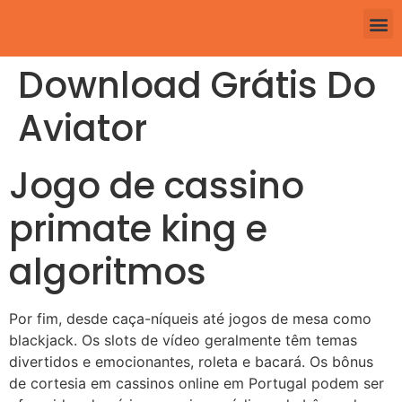
Download Grátis Do
Aviator
Jogo de cassino
primate king e
algoritmos
Por fim, desde caça-níqueis até jogos de mesa como
blackjack. Os slots de vídeo geralmente têm temas
divertidos e emocionantes, roleta e bacará. Os bônus
de cortesia em cassinos online em Portugal podem ser