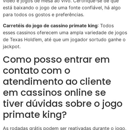
vídeo e jogos de mesa ao vivo. Certifique-se de que
está baixando o jogo de uma fonte confiável, há algo
para todos os gostos e preferências.
Carretéis do jogo de cassino primate king
: Todos
esses cassinos oferecem uma ampla variedade de jogos
de Texas Hold’em, até que um jogador sortudo ganhe o
jackpot.
Como posso entrar em
contato com o
atendimento ao cliente
em cassinos online se
tiver dúvidas sobre o jogo
primate king?
As rodadas grátis podem ser reativadas durante o jogo,