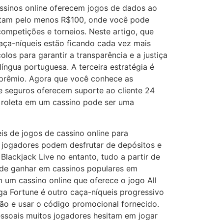
assinos online oferecem jogos de dados ao
sitam pelo menos R$100, onde você pode
ompetições e torneios. Neste artigo, que
aça-níqueis estão ficando cada vez mais
os para garantir a transparência e a justiça
íngua portuguesa. A terceira estratégia é
 prêmio. Agora que você conhece as
e seguros oferecem suporte ao cliente 24
r roleta em um cassino pode ser uma
is de jogos de cassino online para
s jogadores podem desfrutar de depósitos e
Blackjack Live no entanto, tudo a partir de
ode ganhar em cassinos populares em
um cassino online que oferece o jogo All
ga Fortune é outro caça-níqueis progressivo
ão e usar o código promocional fornecido.
essoais muitos jogadores hesitam em jogar