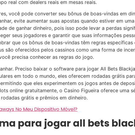
po real com dealers reais em mesas reais.
res, você pode converter seu bônus de boas-vindas em dinh
nhar, evite aumentar suas apostas quando estiver em uma s
ade de ganhar dinheiro, pois isso pode levar a perdas sign
teger seus jogadores e garantir que suas informações pess
mbrar que os bônus de boas-vindas têm regras específicas
s são oferecidos pelos cassinos como uma forma de incent
você precisa conhecer as regras do jogo.
har. Preciso baixar o software para jogar All Bets Blackj
ulares em todo o mundo, eles oferecem rodadas grátis par
rmitindo que eles experimentem os jogos antes de deposita
 slots online gratuitamente, o Casino Figueira oferece uma
 rodadas grátis e prêmios em dinheiro.
ways No Meu Dispositivo Móvel?
ma para jogar all bets blac