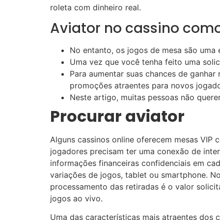
roleta com dinheiro real.
Aviator no cassino como
No entanto, os jogos de mesa são uma e
Uma vez que você tenha feito uma solici
Para aumentar suas chances de ganhar n
promoções atraentes para novos jogado
Neste artigo, muitas pessoas não querem
Procurar aviator
Alguns cassinos online oferecem mesas VIP co
jogadores precisam ter uma conexão de intern
informações financeiras confidenciais em ca
variações de jogos, tablet ou smartphone. N
processamento das retiradas é o valor solici
jogos ao vivo.
Uma das características mais atraentes dos 