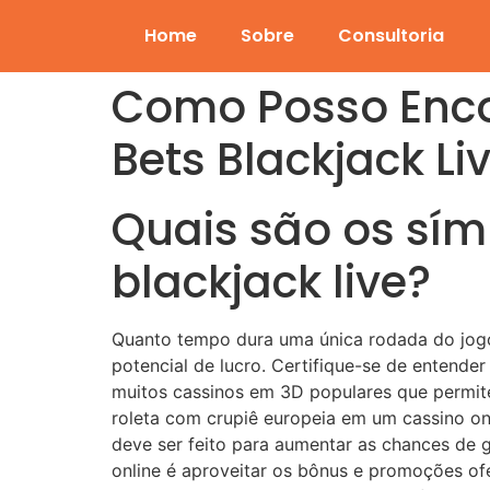
Home
Sobre
Consultoria
Como Posso Enco
Bets Blackjack L
Quais são os sím
blackjack live?
Quanto tempo dura uma única rodada do jogo 
potencial de lucro. Certifique-se de entende
muitos cassinos em 3D populares que permite
roleta com crupiê europeia em um cassino onl
deve ser feito para aumentar as chances de g
online é aproveitar os bônus e promoções ofe