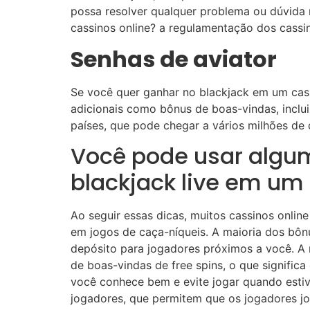
possa resolver qualquer problema ou dúvida 
cassinos online? a regulamentação dos cassin
Senhas de aviator
Se você quer ganhar no blackjack em um cass
adicionais como bônus de boas-vindas, incl
países, que pode chegar a vários milhões de 
Você pode usar algum
blackjack live em um 
Ao seguir essas dicas, muitos cassinos onlin
em jogos de caça-níqueis. A maioria dos bôn
depósito para jogadores próximos a você. A 
de boas-vindas de free spins, o que signifi
você conhece bem e evite jogar quando estiv
jogadores, que permitem que os jogadores jo