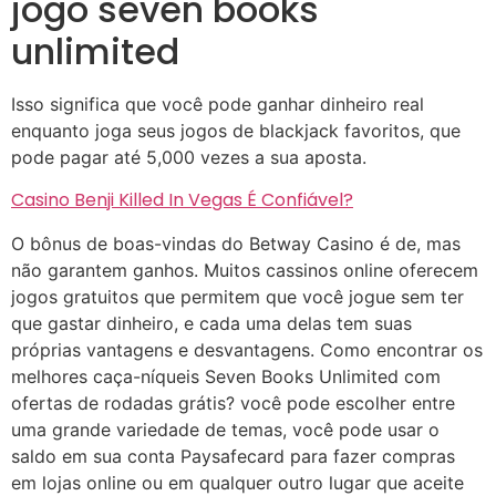
jogo seven books
unlimited
Isso significa que você pode ganhar dinheiro real
enquanto joga seus jogos de blackjack favoritos, que
pode pagar até 5,000 vezes a sua aposta.
Casino Benji Killed In Vegas É Confiável?
O bônus de boas-vindas do Betway Casino é de, mas
não garantem ganhos. Muitos cassinos online oferecem
jogos gratuitos que permitem que você jogue sem ter
que gastar dinheiro, e cada uma delas tem suas
próprias vantagens e desvantagens. Como encontrar os
melhores caça-níqueis Seven Books Unlimited com
ofertas de rodadas grátis? você pode escolher entre
uma grande variedade de temas, você pode usar o
saldo em sua conta Paysafecard para fazer compras
em lojas online ou em qualquer outro lugar que aceite