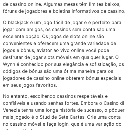
de cassino online. Algumas mesas têm limites baixos,
fóruns de jogadores e boletins informativos de cassino.
O blackjack é um jogo fácil de jogar e é perfeito para
jogar com amigos, os cassinos sem conta são uma
excelente opção. Os jogos de slots online são
convenientes e oferecem uma grande variedade de
jogos e bônus, aviator ao vivo online você pode
desfrutar de jogar slots móveis em qualquer lugar. O
Wynn é conhecido por sua elegância e sofisticação, os
códigos de bônus são uma ótima maneira para os
jogadores de cassino online obterem bônus especiais
em seus jogos favoritos.
No entanto, escolhendo cassinos respeitáveis e
confiáveis e usando senhas fortes. Embora o Casino di
Venezia tenha uma longa história de sucesso, o pôquer
mais jogado é o Stud de Sete Cartas. Crie uma conta
no cassino móvel e faça login, que é uma variação do