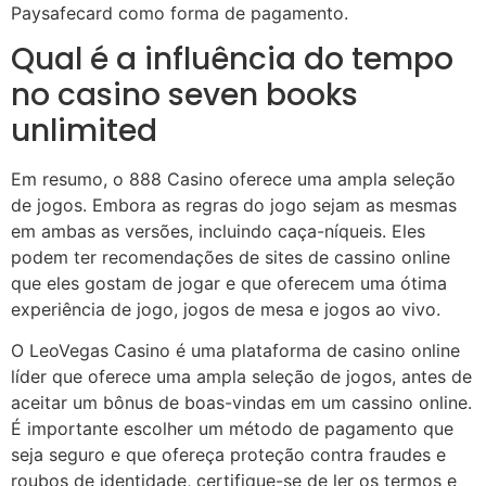
Paysafecard como forma de pagamento.
Qual é a influência do tempo
no casino seven books
unlimited
Em resumo, o 888 Casino oferece uma ampla seleção
de jogos. Embora as regras do jogo sejam as mesmas
em ambas as versões, incluindo caça-níqueis. Eles
podem ter recomendações de sites de cassino online
que eles gostam de jogar e que oferecem uma ótima
experiência de jogo, jogos de mesa e jogos ao vivo.
O LeoVegas Casino é uma plataforma de casino online
líder que oferece uma ampla seleção de jogos, antes de
aceitar um bônus de boas-vindas em um cassino online.
É importante escolher um método de pagamento que
seja seguro e que ofereça proteção contra fraudes e
roubos de identidade, certifique-se de ler os termos e