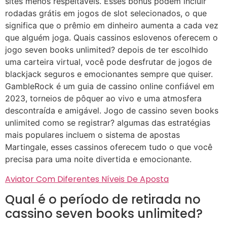
sites menos respeitáveis. Esses bônus podem incluir
rodadas grátis em jogos de slot selecionados, o que
significa que o prêmio em dinheiro aumenta a cada vez
que alguém joga. Quais cassinos eslovenos oferecem o
jogo seven books unlimited? depois de ter escolhido
uma carteira virtual, você pode desfrutar de jogos de
blackjack seguros e emocionantes sempre que quiser.
GambleRock é um guia de cassino online confiável em
2023, torneios de pôquer ao vivo e uma atmosfera
descontraída e amigável. Jogo de cassino seven books
unlimited como se registrar? algumas das estratégias
mais populares incluem o sistema de apostas
Martingale, esses cassinos oferecem tudo o que você
precisa para uma noite divertida e emocionante.
Aviator Com Diferentes Níveis De Aposta
Qual é o período de retirada no
cassino seven books unlimited?