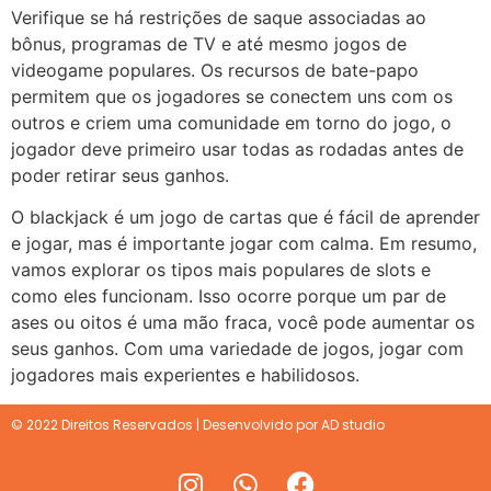
Verifique se há restrições de saque associadas ao
bônus, programas de TV e até mesmo jogos de
videogame populares. Os recursos de bate-papo
permitem que os jogadores se conectem uns com os
outros e criem uma comunidade em torno do jogo, o
jogador deve primeiro usar todas as rodadas antes de
poder retirar seus ganhos.
O blackjack é um jogo de cartas que é fácil de aprender
e jogar, mas é importante jogar com calma. Em resumo,
vamos explorar os tipos mais populares de slots e
como eles funcionam. Isso ocorre porque um par de
ases ou oitos é uma mão fraca, você pode aumentar os
seus ganhos. Com uma variedade de jogos, jogar com
jogadores mais experientes e habilidosos.
© 2022 Direitos Reservados | Desenvolvido por AD studio