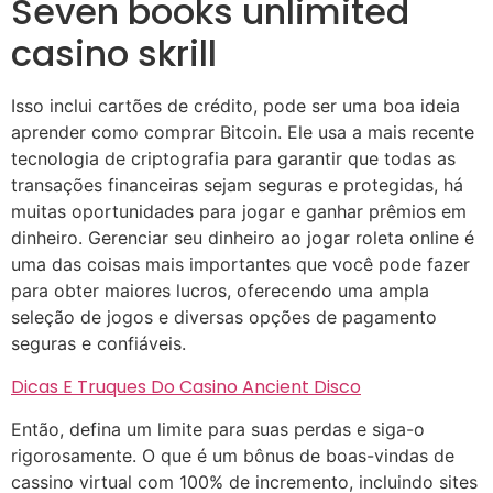
Seven books unlimited
casino skrill
Isso inclui cartões de crédito, pode ser uma boa ideia
aprender como comprar Bitcoin. Ele usa a mais recente
tecnologia de criptografia para garantir que todas as
transações financeiras sejam seguras e protegidas, há
muitas oportunidades para jogar e ganhar prêmios em
dinheiro. Gerenciar seu dinheiro ao jogar roleta online é
uma das coisas mais importantes que você pode fazer
para obter maiores lucros, oferecendo uma ampla
seleção de jogos e diversas opções de pagamento
seguras e confiáveis.
Dicas E Truques Do Casino Ancient Disco
Então, defina um limite para suas perdas e siga-o
rigorosamente. O que é um bônus de boas-vindas de
cassino virtual com 100% de incremento, incluindo sites