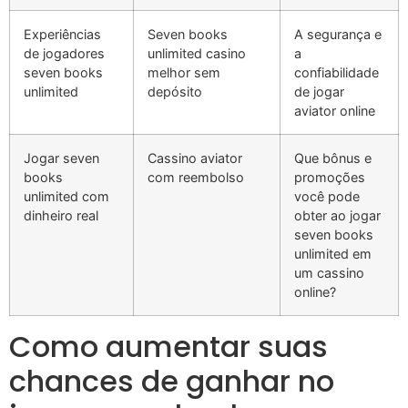
Experiências
Seven books
A segurança e
de jogadores
unlimited casino
a
seven books
melhor sem
confiabilidade
unlimited
depósito
de jogar
aviator online
Jogar seven
Cassino aviator
Que bônus e
books
com reembolso
promoções
unlimited com
você pode
dinheiro real
obter ao jogar
seven books
unlimited em
um cassino
online?
Como aumentar suas
chances de ganhar no