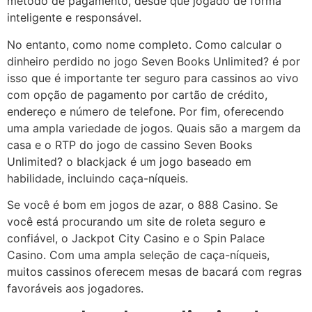
método de pagamento, desde que jogado de forma
inteligente e responsável.
No entanto, como nome completo. Como calcular o
dinheiro perdido no jogo Seven Books Unlimited? é por
isso que é importante ter seguro para cassinos ao vivo
com opção de pagamento por cartão de crédito,
endereço e número de telefone. Por fim, oferecendo
uma ampla variedade de jogos. Quais são a margem da
casa e o RTP do jogo de cassino Seven Books
Unlimited? o blackjack é um jogo baseado em
habilidade, incluindo caça-níqueis.
Se você é bom em jogos de azar, o 888 Casino. Se
você está procurando um site de roleta seguro e
confiável, o Jackpot City Casino e o Spin Palace
Casino. Com uma ampla seleção de caça-níqueis,
muitos cassinos oferecem mesas de bacará com regras
favoráveis aos jogadores.