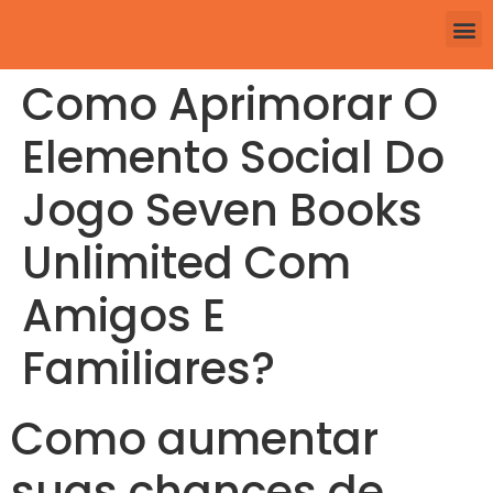
Como Aprimorar O
Elemento Social Do
Jogo Seven Books
Unlimited Com
Amigos E
Familiares?
Como aumentar
suas chances de