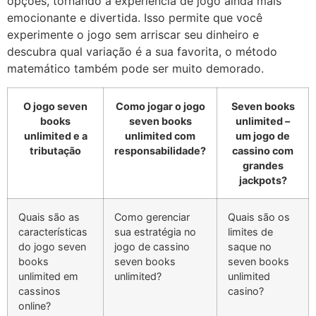
opções, tornando a experiência de jogo ainda mais
emocionante e divertida. Isso permite que você
experimente o jogo sem arriscar seu dinheiro e
descubra qual variação é a sua favorita, o método
matemático também pode ser muito demorado.
O jogo seven
Como jogar o jogo
Seven books
books
seven books
unlimited –
unlimited e a
unlimited com
um jogo de
tributação
responsabilidade?
cassino com
grandes
jackpots?
Quais são as
Como gerenciar
Quais são os
características
sua estratégia no
limites de
do jogo seven
jogo de cassino
saque no
books
seven books
seven books
unlimited em
unlimited?
unlimited
cassinos
casino?
online?