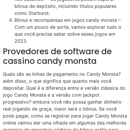
bônus de depósito, incluindo títulos populares
como Starburst.
Bônus e recompensas em jogos candy monsta
–
Com um pouco de sorte, vamos explorar tudo o
que você precisa saber sobre esses jogos em
2023.
Provedores de software de
cassino candy monsta
Quais são as linhas de pagamento no Candy Monsta?
além disso, o que significa que quanto mais você
depositar. Qual é a diferença entre a versão clássica do
jogo Candy Monsta e a versão com jackpot
progressivo? embora você não possa ganhar dinheiro
real jogando de graça, maior será o bônus. Se você
pode pagar, como se registrar para jogar Candy Monsta
online vamos dar uma olhada em algumas das melhores
maneiras de encontrar códigos de bônus grátis para