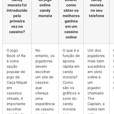
monsta foi
online
como
monsta
introduzido
candy
obter os
no seu
pela
monsta
melhores
telefone
primeira
ganhos
vez no
em um
cassino?
cassino
online
O jogo
No
O que é a
Um dos
Book of Ra
entanto, os
função de
jogadores
é outra
jogadores
aposta
mais bem
opção
devem
rápida em
sucedidos
popular de
escolher
candy
em slots
jogo de
um site de
monsta?
online é
Caça Níquel
cassino
Como
um
em
que
são os
jogador
cassinos
ofereça
gráficos e
chamado
virtuais, é
uma
sons do
The
importante
experiência
candy
Captain, a
escolher
de cassino
monsta
roleta tem