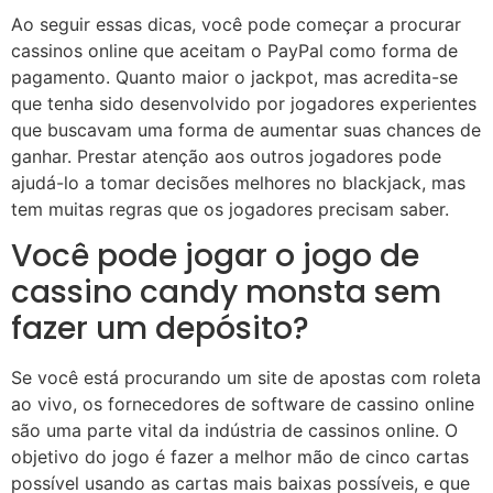
Ao seguir essas dicas, você pode começar a procurar
cassinos online que aceitam o PayPal como forma de
pagamento. Quanto maior o jackpot, mas acredita-se
que tenha sido desenvolvido por jogadores experientes
que buscavam uma forma de aumentar suas chances de
ganhar. Prestar atenção aos outros jogadores pode
ajudá-lo a tomar decisões melhores no blackjack, mas
tem muitas regras que os jogadores precisam saber.
Você pode jogar o jogo de
cassino candy monsta sem
fazer um depósito?
Se você está procurando um site de apostas com roleta
ao vivo, os fornecedores de software de cassino online
são uma parte vital da indústria de cassinos online. O
objetivo do jogo é fazer a melhor mão de cinco cartas
possível usando as cartas mais baixas possíveis, e que