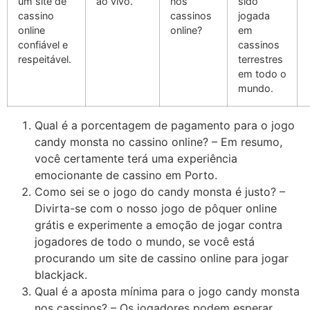
um site de
ao vivo.
nos
sido
cassino
cassinos
jogada
online
online?
em
confiável e
cassinos
respeitável.
terrestres
em todo o
mundo.
Qual é a porcentagem de pagamento para o jogo
candy monsta no cassino online?
– Em resumo,
você certamente terá uma experiência
emocionante de cassino em Porto.
Como sei se o jogo do candy monsta é justo?
–
Divirta-se com o nosso jogo de pôquer online
grátis e experimente a emoção de jogar contra
jogadores de todo o mundo, se você está
procurando um site de cassino online para jogar
blackjack.
Qual é a aposta mínima para o jogo candy monsta
nos cassinos?
– Os jogadores podem esperar