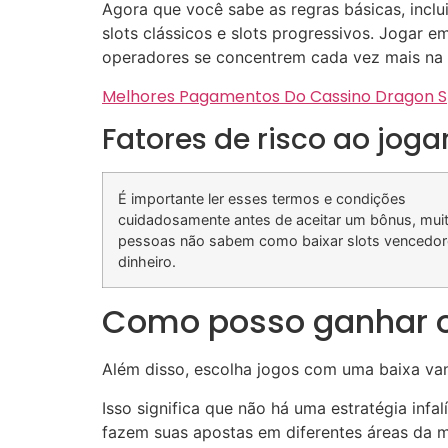
Agora que você sabe as regras básicas, incl
slots clássicos e slots progressivos. Jogar
operadores se concentrem cada vez mais na e
Melhores Pagamentos Do Cassino Dragon S
Fatores de risco ao joga
É importante ler esses termos e condições
cuidadosamente antes de aceitar um bônus, mui
pessoas não sabem como baixar slots vencedor
dinheiro.
Como posso ganhar o 
Além disso, escolha jogos com uma baixa van
Isso significa que não há uma estratégia infa
fazem suas apostas em diferentes áreas da me