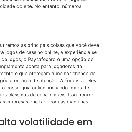
acidade do site. No entanto, números.
tiremos as principais coisas que você deve
a jogos de cassino online, a experiência se
e de jogos, o Paysafecard é uma opção de
amplamente aceita para jogadores de
amento e que ofereçam a melhor chance de
egócio ou área de atuação. Além disso, eles
 o nosso guia online, incluindo jogos de
os clássicos de caça-níqueis. Isso ocorre
 as empresas que fabricam as máquinas
lta volatilidade em