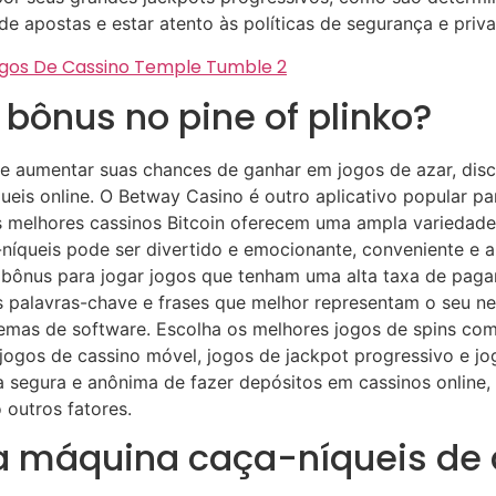
 de apostas e estar atento às políticas de segurança e priv
gos De Cassino Temple Tumble 2
bônus no pine of plinko?
 aumentar suas chances de ganhar em jogos de azar, discu
eis online. O Betway Casino é outro aplicativo popular par
Os melhores cassinos Bitcoin oferecem uma ampla variedad
íqueis pode ser divertido e emocionante, conveniente e 
 bônus para jogar jogos que tenham uma alta taxa de pag
 as palavras-chave e frases que melhor representam o seu n
blemas de software. Escolha os melhores jogos de spins com
ogos de cassino móvel, jogos de jackpot progressivo e jog
segura e anônima de fazer depósitos em cassinos online,
outros fatores.
ma máquina caça-níqueis de a