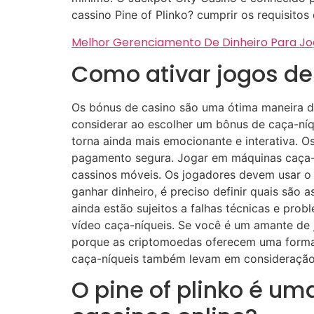
cassino Pine of Plinko? cumprir os requisitos
Melhor Gerenciamento De Dinheiro Para Jo
Como ativar jogos de 
Os bónus de casino são uma ótima maneira de
considerar ao escolher um bônus de caça-níqu
torna ainda mais emocionante e interativa. 
pagamento segura. Jogar em máquinas caça-n
cassinos móveis. Os jogadores devem usar o
ganhar dinheiro, é preciso definir quais são
ainda estão sujeitos a falhas técnicas e pro
vídeo caça-níqueis. Se você é um amante de j
porque as criptomoedas oferecem uma forma 
caça-níqueis também levam em consideração 
O pine of plinko é u