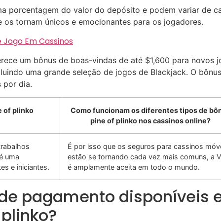
 porcentagem do valor do depósito e podem variar de cass
ue os tornam únicos e emocionantes para os jogadores.
e Jogo Em Cassinos
ferece um bônus de boas-vindas de até $1,600 para novos
ncluindo uma grande seleção de jogos de Blackjack. O bônu
 por dia.
 of plinko
Como funcionam os diferentes tipos de bô
pine of plinko nos cassinos online?
trabalhos
É por isso que os seguros para cassinos móv
 é uma
estão se tornando cada vez mais comuns, a V
s e iniciantes.
é amplamente aceita em todo o mundo.
de pagamento disponíveis e
plinko?