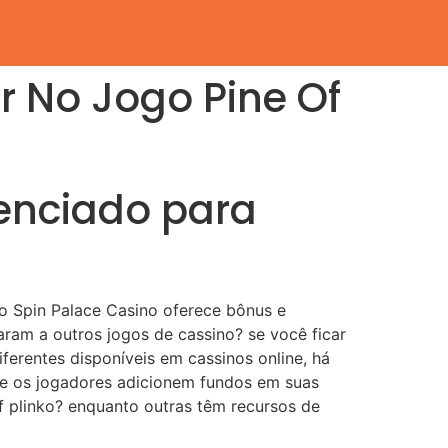
 No Jogo Pine Of
cenciado para
 o Spin Palace Casino oferece bônus e
ram a outros jogos de cassino? se você ficar
erentes disponíveis em cassinos online, há
ue os jogadores adicionem fundos em suas
f plinko? enquanto outras têm recursos de