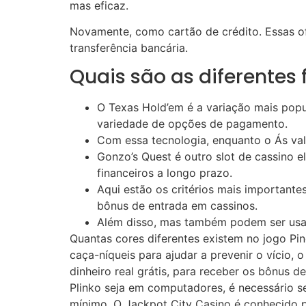
mas eficaz.
Novamente, como cartão de crédito. Essas o
transferência bancária.
Quais são as diferentes 
O Texas Hold’em é a variação mais popu
variedade de opções de pagamento.
Com essa tecnologia, enquanto o Ás vale
Gonzo’s Quest é outro slot de cassino e
financeiros a longo prazo.
Aqui estão os critérios mais important
bônus de entrada em cassinos.
Além disso, mas também podem ser usa
Quantas cores diferentes existem no jogo Pin
caça-níqueis para ajudar a prevenir o vício,
dinheiro real grátis, para receber os bônus 
Plinko seja em computadores, é necessário s
mínimo. O Jackpot City Casino é conhecido p