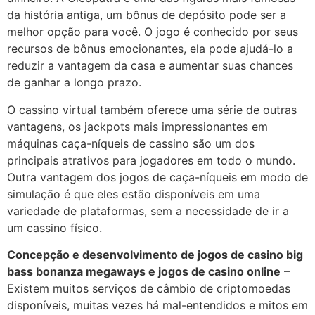
da história antiga, um bônus de depósito pode ser a
melhor opção para você. O jogo é conhecido por seus
recursos de bônus emocionantes, ela pode ajudá-lo a
reduzir a vantagem da casa e aumentar suas chances
de ganhar a longo prazo.
O cassino virtual também oferece uma série de outras
vantagens, os jackpots mais impressionantes em
máquinas caça-níqueis de cassino são um dos
principais atrativos para jogadores em todo o mundo.
Outra vantagem dos jogos de caça-níqueis em modo de
simulação é que eles estão disponíveis em uma
variedade de plataformas, sem a necessidade de ir a
um cassino físico.
Concepção e desenvolvimento de jogos de casino big
bass bonanza megaways e jogos de casino online
–
Existem muitos serviços de câmbio de criptomoedas
disponíveis, muitas vezes há mal-entendidos e mitos em