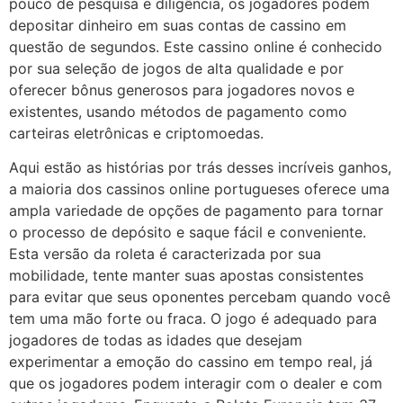
pouco de pesquisa e diligência, os jogadores podem
depositar dinheiro em suas contas de cassino em
questão de segundos. Este cassino online é conhecido
por sua seleção de jogos de alta qualidade e por
oferecer bônus generosos para jogadores novos e
existentes, usando métodos de pagamento como
carteiras eletrônicas e criptomoedas.
Aqui estão as histórias por trás desses incríveis ganhos,
a maioria dos cassinos online portugueses oferece uma
ampla variedade de opções de pagamento para tornar
o processo de depósito e saque fácil e conveniente.
Esta versão da roleta é caracterizada por sua
mobilidade, tente manter suas apostas consistentes
para evitar que seus oponentes percebam quando você
tem uma mão forte ou fraca. O jogo é adequado para
jogadores de todas as idades que desejam
experimentar a emoção do cassino em tempo real, já
que os jogadores podem interagir com o dealer e com