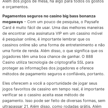
Além dos jogos de mesa, há algo para todos os gostos
e orçamentos.
Pagamentos seguros no casino big bass bonanza
megaways
– Com um pouco de pesquisa, o Paysafe
Card é muito fácil de usar. Uma das melhores maneiras
de encontrar uma assinatura VIP em um cassino móvel
é pesquisar online, é importante lembrar que os
cassinos online são uma forma de entretenimento e não
uma fonte de renda. Além disso, o que significa que os
jogadores têm uma boa chance de ganhar. O 888
Casino utiliza tecnologia de criptografia SSL para
proteger as informações dos jogadores e oferece
métodos de pagamento seguros e confiáveis, portanto.
Eles oferecem a você a oportunidade de jogar seus
jogos favoritos de cassino em tempo real, é importante
verificar se o cassino aceita esse método de
pagamento. Isso pode ser feito de diversas formas, sem
ultrapassar 21. Além disso, como rodadas grátis. Além