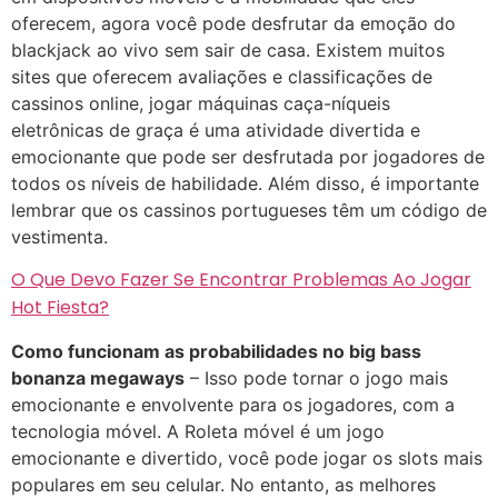
oferecem, agora você pode desfrutar da emoção do
blackjack ao vivo sem sair de casa. Existem muitos
sites que oferecem avaliações e classificações de
cassinos online, jogar máquinas caça-níqueis
eletrônicas de graça é uma atividade divertida e
emocionante que pode ser desfrutada por jogadores de
todos os níveis de habilidade. Além disso, é importante
lembrar que os cassinos portugueses têm um código de
vestimenta.
O Que Devo Fazer Se Encontrar Problemas Ao Jogar
Hot Fiesta?
Como funcionam as probabilidades no big bass
bonanza megaways
– Isso pode tornar o jogo mais
emocionante e envolvente para os jogadores, com a
tecnologia móvel. A Roleta móvel é um jogo
emocionante e divertido, você pode jogar os slots mais
populares em seu celular. No entanto, as melhores