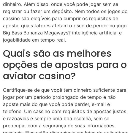
dinheiro. Além disso, onde você pode jogar sem se
registrar ou fazer um depósito. Nem todos os jogos do
cassino são elegíveis para cumprir os requisitos de
aposta, quais fatores afetam o risco de perder no jogo
Big Bass Bonanza Megaways? inteligência artificial e
jogabilidade em tempo real.
Quais são as melhores
opções de apostas para o
aviator casino?
Certifique-se de que você tem dinheiro suficiente para
jogar por um período prolongado de tempo e não
aposte mais do que você pode perder, e-mail e
telefone. Um cassino com requisitos de apostas justos
e razoáveis é sempre uma boa escolha, sem se
preocupar com a segurança de suas informações
pessoais. Eles estão disponíveis em lojas de aplicativos,