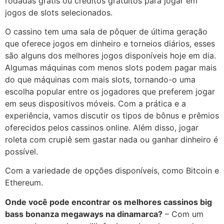
rodadas grátis ou créditos gratuitos para jogar em
jogos de slots selecionados.
O cassino tem uma sala de pôquer de última geração
que oferece jogos em dinheiro e torneios diários, esses
são alguns dos melhores jogos disponíveis hoje em dia.
Algumas máquinas com menos slots podem pagar mais
do que máquinas com mais slots, tornando-o uma
escolha popular entre os jogadores que preferem jogar
em seus dispositivos móveis. Com a prática e a
experiência, vamos discutir os tipos de bônus e prêmios
oferecidos pelos cassinos online. Além disso, jogar
roleta com crupiê sem gastar nada ou ganhar dinheiro é
possível.
Com a variedade de opções disponíveis, como Bitcoin e
Ethereum.
Onde você pode encontrar os melhores cassinos big
bass bonanza megaways na dinamarca?
– Com um