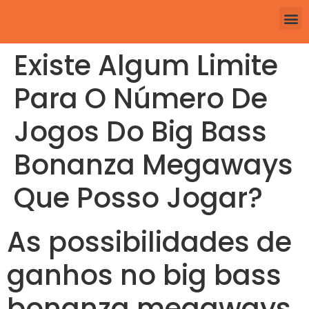
Existe Algum Limite
Para O Número De
Jogos Do Big Bass
Bonanza Megaways
Que Posso Jogar?
As possibilidades de
ganhos no big bass
bonanza megaways