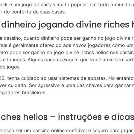
kjack é um jogo de cartas muito popular em todo o mundo,
r do conforto de suas casas.
dinheiro jogando divine riches 
 cassino, quanto dinheiro pode ser ganho no jogo divine r
ônus é geralmente oferecido aos novos jogadores como um 
heiro pode ser ganho no jogo divine riches helios nos cass
es e lounges. Alguns bancos exigem que você ative seu car
de jogos.
23, tenha cuidado ao usar sistemas de apostas. No entanto
ver cuidado. Ser agressivo é uma das chaves para ganhar 
ogadores brasileiros.
iches helios – instruções e dic
escolher um cassino online confiável e seguro para jogar