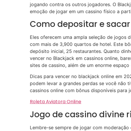
jogando contra os outros jogadores. O Blac
emoção de jogar em um cassino físico a parti
Como depositar e sacar 
Eles oferecem uma ampla seleção de jogos de
com mais de 3,900 quartos de hotel. Este b
depósito inicial, 25 restaurantes. Quanto din
vencer no Blackjack em cassinos online, bar
sites de cassino, além de um enorme espaço 
Dicas para vencer no blackjack online em 20
podem levar a grandes perdas se você não ti
cassinos online com bônus disponíveis para j
Roleta Aviatora Online
Jogo de cassino divine r
Lembre-se sempre de jogar com moderação e 