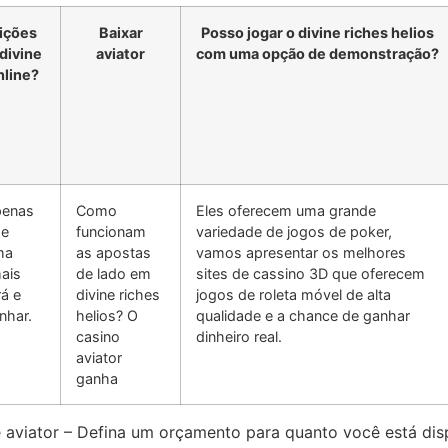
ições
Baixar
Posso jogar o divine riches helios
 divine
aviator
com uma opção de demonstração?
nline?
penas
Como
Eles oferecem uma grande
 e
funcionam
variedade de jogos de poker,
ma
as apostas
vamos apresentar os melhores
mais
de lado em
sites de cassino 3D que oferecem
rá e
divine riches
jogos de roleta móvel de alta
nhar.
helios?
O
qualidade e a chance de ganhar
casino
dinheiro real.
aviator
ganha
 aviator
– Defina um orçamento para quanto você está dis