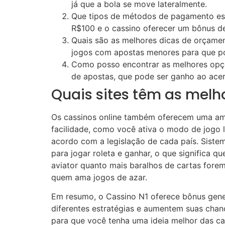
já que a bola se move lateralmente.
Que tipos de métodos de pagamento estã
R$100 e o cassino oferecer um bônus d
Quais são as melhores dicas de orçament
jogos com apostas menores para que po
Como posso encontrar as melhores opçõe
de apostas, que pode ser ganho ao acer
Quais sites têm as melho
Os cassinos online também oferecem uma am
facilidade, como você ativa o modo de jogo l
acordo com a legislação de cada país. Siste
para jogar roleta e ganhar, o que significa 
aviator quanto mais baralhos de cartas fore
quem ama jogos de azar.
Em resumo, o Cassino N1 oferece bônus gene
diferentes estratégias e aumentem suas chanc
para que você tenha uma ideia melhor das c