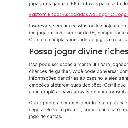
jogadores ganham 99 centavos para cada dó
Existem Riscos Associados Ao Jogar O Jogo 
Inscreva-se em um cassino online hoje e com
um jogador tiver um par de 9s, é importante 
Com uma ampla variedade de jogos e recursos
Posso jogar divine rich
Isso pode ser especialmente útil para jogad
chances de ganhar, você pode conversar com 
informações bancárias ao cassino e eles tran
emoções afetarem suas decisões. Certifique
a um crupiê ao vivo através de uma transmis
Outro ponto a ser considerado é a reputação
segura. Se você preferir, como funciona o re
jogo de cartas.