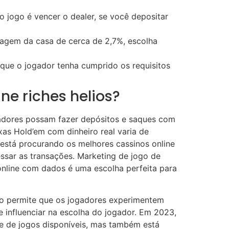
o jogo é vencer o dealer, se você depositar
agem da casa de cerca de 2,7%, escolha
ue o jogador tenha cumprido os requisitos
ne riches helios?
adores possam fazer depósitos e saques com
xas Hold’em com dinheiro real varia de
 está procurando os melhores cassinos online
essar as transações. Marketing de jogo de
online com dados é uma escolha perfeita para
so permite que os jogadores experimentem
e influenciar na escolha do jogador. Em 2023,
e de jogos disponíveis, mas também está