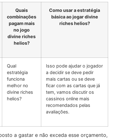
Quais
Como usar a estratégia
combinações
básica ao jogar divine
pagam mais
riches helios?
no jogo
divine riches
helios?
Qual
Isso pode ajudar o jogador
estratégia
a decidir se deve pedir
funciona
mais cartas ou se deve
melhor no
ficar com as cartas que já
divine riches
tem, vamos discutir os
helios?
cassinos online mais
recomendados pelas
avaliações.
posto a gastar e não exceda esse orçamento,