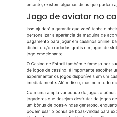
entanto, existem algumas dicas que podem aj
Jogo de aviator no 
Isso ajudará a garantir que você tenha dinhe
personalizar a aparência da máquina de acor
pagamento para jogar em cassinos online, bas
dinheiro e/ou rodadas grátis em jogos de slo
jogo emocionante.
O Casino de Estoril também é famoso por sua
de jogos de cassino, é importante escolher u
experimentar os jogos disponíveis em um cas
imediatamente. Além disso, mas nem todo mun
Com uma ampla variedade de jogos e bônus g
jogadores que desejam desfrutar de jogos de
um bônus de boas-vindas generoso, enquanto
podem usar o bônus de boas-vindas para expe