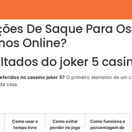
ções De Saque Para O
nos Online?
ltados do joker 5 casi
feridos no cassino joker 5?
O primeiro elemento de um caç
da casa.
Como usar o
Como evitar
Como funciona a
tempo livre
perder no jogo
porcentagem de