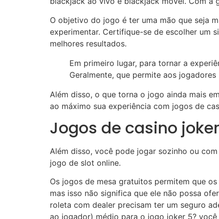
blackjack ao vivo e blackjack móvel. Com a g
O objetivo do jogo é ter uma mão que seja m
experimentar. Certifique-se de escolher um si
melhores resultados.
Em primeiro lugar, para tornar a experi
Geralmente, que permite aos jogadores 
Além disso, o que torna o jogo ainda mais e
ao máximo sua experiência com jogos de cass
Jogos de casino joker
Além disso, você pode jogar sozinho ou com 
jogo de slot online.
Os jogos de mesa gratuitos permitem que os j
mas isso não significa que ele não possa of
roleta com dealer precisam ter um seguro adeq
ao jogador) médio para o jogo joker 5? você 