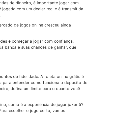
ias de dinheiro, é importante jogar com
é jogada com um dealer real e é transmitida
.
ercado de jogos online cresceu ainda
ades e começar a jogar com confiança.
a banca e suas chances de ganhar, que
tos de fidelidade. A roleta online grátis é
ino para entender como funciona o depósito de
eiro, defina um limite para o quanto você
no, como é a experiência de jogar joker 5?
 Para escolher o jogo certo, vamos