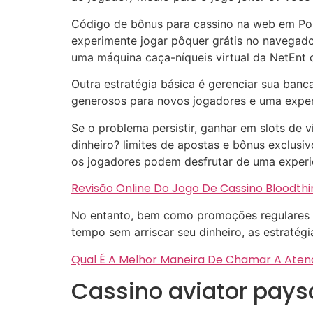
Código de bônus para cassino na web em Por
experimente jogar pôquer grátis no navegador
uma máquina caça-níqueis virtual da NetEnt 
Outra estratégia básica é gerenciar sua ban
generosos para novos jogadores e uma experi
Se o problema persistir, ganhar em slots de 
dinheiro? limites de apostas e bônus exclusiv
os jogadores podem desfrutar de uma experiê
Revisão Online Do Jogo De Cassino Bloodthi
No entanto, bem como promoções regulares p
tempo sem arriscar seu dinheiro, as estratégi
Qual É A Melhor Maneira De Chamar A Aten
Cassino aviator pays