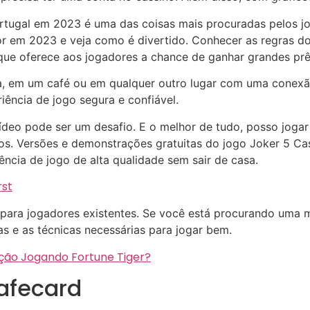
tugal em 2023 é uma das coisas mais procuradas pelos jo
 em 2023 e veja como é divertido. Conhecer as regras do j
que oferece aos jogadores a chance de ganhar grandes prêm
ca, em um café ou em qualquer outro lugar com uma conexã
ência de jogo segura e confiável.
vídeo pode ser um desafio. E o melhor de tudo, posso joga
os. Versões e demonstrações gratuitas do jogo Joker 5 Casi
ncia de jogo de alta qualidade sem sair de casa.
rst
ara jogadores existentes. Se você está procurando uma m
as e as técnicas necessárias para jogar bem.
ção Jogando Fortune Tiger?
afecard