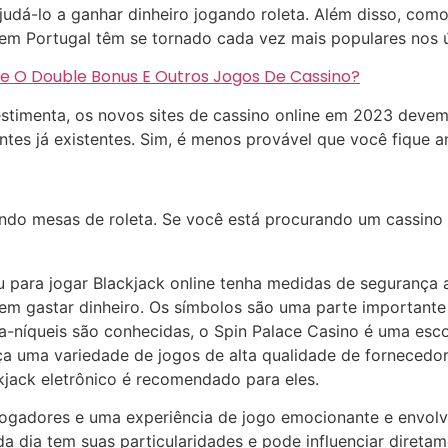
judá-lo a ganhar dinheiro jogando roleta. Além disso, como
em Portugal têm se tornado cada vez mais populares nos úl
re O Double Bonus E Outros Jogos De Cassino?
stimenta, os novos sites de cassino online em 2023 deve
lientes já existentes. Sim, é menos provável que você fiqu
ndo mesas de roleta. Se você está procurando um cassino o
eu para jogar Blackjack online tenha medidas de segurança
sem gastar dinheiro. Os símbolos são uma parte importante 
-níqueis são conhecidas, o Spin Palace Casino é uma esco
ça uma variedade de jogos de alta qualidade de fornecedor
kjack eletrônico é recomendado para eles.
ogadores e uma experiência de jogo emocionante e envolve
 dia tem suas particularidades e pode influenciar diretam