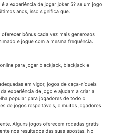
 é a experiência de jogar joker 5? se um jogo
timos anos, isso significa que.
m oferecer bônus cada vez mais generosos
e animado e jogue com a mesma frequência.
nline para jogar blackjack, blackjack e
 adequadas em vigor, jogos de caça-níqueis
da experiência de jogo e ajudam a criar a
lha popular para jogadores de todo o
es de jogos respeitáveis, e muitos jogadores
nte. Alguns jogos oferecem rodadas grátis
ente nos resultados das suas apostas. No