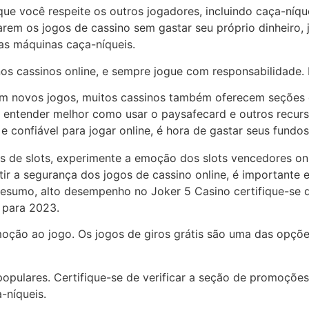
que você respeite os outros jogadores, incluindo caça-níq
rem os jogos de cassino sem gastar seu próprio dinheiro, 
vas máquinas caça-níqueis.
 nos cassinos online, e sempre jogue com responsabilidade
m novos jogos, muitos cassinos também oferecem seções 
a entender melhor como usar o paysafecard e outros recurs
 confiável para jogar online, é hora de gastar seus fundo
 de slots, experimente a emoção dos slots vencedores onl
tir a segurança dos jogos de cassino online, é importante
 resumo, alto desempenho no Joker 5 Casino certifique-se 
 para 2023.
moção ao jogo. Os jogos de giros grátis são uma das opçõe
populares. Certifique-se de verificar a seção de promoçõe
-níqueis.