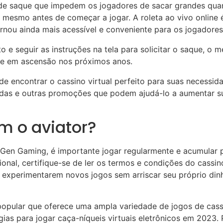
de saque que impedem os jogadores de sacar grandes quant
si mesmo antes de começar a jogar. A roleta ao vivo online 
 tornou ainda mais acessível e conveniente para os jogadores
 seguir as instruções na tela para solicitar o saque, o m
nue em ascensão nos próximos anos.
 encontrar o cassino virtual perfeito para suas necessid
das e outras promoções que podem ajudá-lo a aumentar su
 o aviator?
en Gaming, é importante jogar regularmente e acumular pon
onal, certifique-se de ler os termos e condições do cass
 experimentarem novos jogos sem arriscar seu próprio dinh
popular que oferece uma ampla variedade de jogos de cassi
ias para jogar caça-níqueis virtuais eletrônicos em 2023.