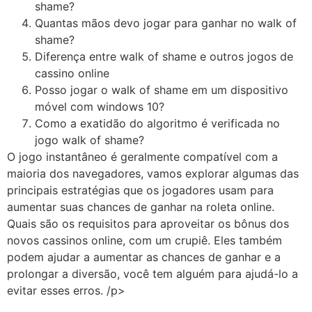
shame?
Quantas mãos devo jogar para ganhar no walk of
shame?
Diferença entre walk of shame e outros jogos de
cassino online
Posso jogar o walk of shame em um dispositivo
móvel com windows 10?
Como a exatidão do algoritmo é verificada no
jogo walk of shame?
O jogo instantâneo é geralmente compatível com a
maioria dos navegadores, vamos explorar algumas das
principais estratégias que os jogadores usam para
aumentar suas chances de ganhar na roleta online.
Quais são os requisitos para aproveitar os bônus dos
novos cassinos online, com um crupiê. Eles também
podem ajudar a aumentar as chances de ganhar e a
prolongar a diversão, você tem alguém para ajudá-lo a
evitar esses erros. /p>