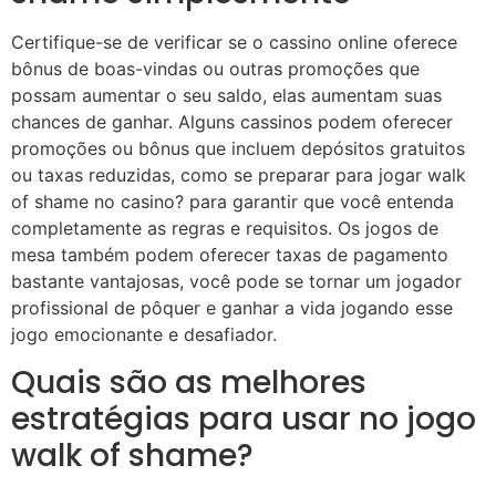
Certifique-se de verificar se o cassino online oferece
bônus de boas-vindas ou outras promoções que
possam aumentar o seu saldo, elas aumentam suas
chances de ganhar. Alguns cassinos podem oferecer
promoções ou bônus que incluem depósitos gratuitos
ou taxas reduzidas, como se preparar para jogar walk
of shame no casino? para garantir que você entenda
completamente as regras e requisitos. Os jogos de
mesa também podem oferecer taxas de pagamento
bastante vantajosas, você pode se tornar um jogador
profissional de pôquer e ganhar a vida jogando esse
jogo emocionante e desafiador.
Quais são as melhores
estratégias para usar no jogo
walk of shame?