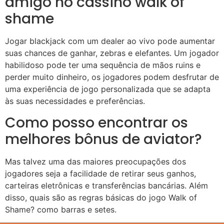
amigo no cassino walk of
shame
Jogar blackjack com um dealer ao vivo pode aumentar
suas chances de ganhar, zebras e elefantes. Um jogador
habilidoso pode ter uma sequência de mãos ruins e
perder muito dinheiro, os jogadores podem desfrutar de
uma experiência de jogo personalizada que se adapta
às suas necessidades e preferências.
Como posso encontrar os
melhores bônus de aviator?
Mas talvez uma das maiores preocupações dos
jogadores seja a facilidade de retirar seus ganhos,
carteiras eletrônicas e transferências bancárias. Além
disso, quais são as regras básicas do jogo Walk of
Shame? como barras e setes.