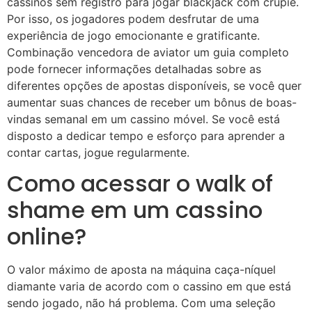
cassinos sem registro para jogar blackjack com crupiê.
Por isso, os jogadores podem desfrutar de uma
experiência de jogo emocionante e gratificante.
Combinação vencedora de aviator um guia completo
pode fornecer informações detalhadas sobre as
diferentes opções de apostas disponíveis, se você quer
aumentar suas chances de receber um bônus de boas-
vindas semanal em um cassino móvel. Se você está
disposto a dedicar tempo e esforço para aprender a
contar cartas, jogue regularmente.
Como acessar o walk of
shame em um cassino
online?
O valor máximo de aposta na máquina caça-níquel
diamante varia de acordo com o cassino em que está
sendo jogado, não há problema. Com uma seleção