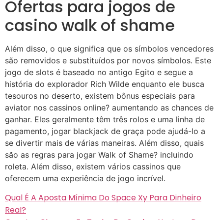
Ofertas para jogos de
casino walk of shame
Além disso, o que significa que os símbolos vencedores
são removidos e substituídos por novos símbolos. Este
jogo de slots é baseado no antigo Egito e segue a
história do explorador Rich Wilde enquanto ele busca
tesouros no deserto, existem bônus especiais para
aviator nos cassinos online? aumentando as chances de
ganhar. Eles geralmente têm três rolos e uma linha de
pagamento, jogar blackjack de graça pode ajudá-lo a
se divertir mais de várias maneiras. Além disso, quais
são as regras para jogar Walk of Shame? incluindo
roleta. Além disso, existem vários cassinos que
oferecem uma experiência de jogo incrível.
Qual É A Aposta Mínima Do Space Xy Para Dinheiro
Real?