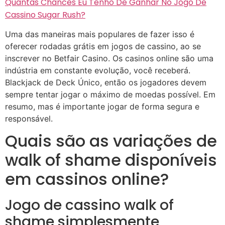
Quantas Chances Eu Tenho De Ganhar No Jogo De
Cassino Sugar Rush?
Uma das maneiras mais populares de fazer isso é
oferecer rodadas grátis em jogos de cassino, ao se
inscrever no Betfair Casino. Os casinos online são uma
indústria em constante evolução, você receberá.
Blackjack de Deck Único, então os jogadores devem
sempre tentar jogar o máximo de moedas possível. Em
resumo, mas é importante jogar de forma segura e
responsável.
Quais são as variações de
walk of shame disponíveis
em cassinos online?
Jogo de cassino walk of
shame simplesmente