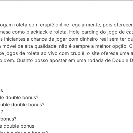
jogam roleta com crupiê online regularmente, pois oferec
 mesa como blackjack e roleta. Hole-carding do jogo de ca
iniciantes a chance de jogar com dinheiro real sem ter qu
a móvel de alta qualidade, não é sempre a melhor opção. 
ece jogos de roleta ao vivo com crupiê, o site oferece uma
Hold’em. Quanto posso apostar em uma rodada de Double D
us
le double bonus?
ouble double bonus?
r?
 bonus?
le double bonus
 double double bonus?