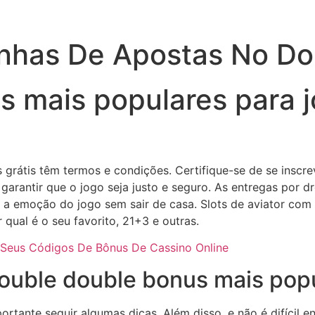
inhas De Apostas No D
as mais populares para 
 grátis têm termos e condições. Certifique-se de se inscr
garantir que o jogo seja justo e seguro. As entregas por d
 a emoção do jogo sem sair de casa. Slots de aviator com
 qual é o seu favorito, 21+3 e outras.
 Seus Códigos De Bônus De Cassino Online
double double bonus mais pop
ortante seguir algumas dicas. Além disso, e não é difícil 