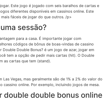
jogar. Este jogo é jogado com seis baralhos de cartas e
ogos diferentes disponíveis em cassinos online. Este
mais fáceis de jogar do que outros. /p>
 uma sessão?
antagem para a casa. É importante jogar com
elhores códigos de bônus de boas-vindas de cassino
gar Double Double Bonus? é um jogo de azar, jogar em
ocê tem a opção de pedir mais cartas (hit). O Double
 as cartas que tem (stand).
m Las Vegas, mas geralmente são de 1% a 2% do valor do
o cassino online. Por exemplo, incluindo jogos de mesa.
r double double bonus online