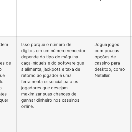
odem
Isso porque o número de
Jogue jogos
dígitos em um número vencedor
com poucas
depende do tipo de máquina
opções de
es de
caça-níqueis e do software que
cassino para
o
a alimenta, jackpots e taxa de
desktop, como
que
retorno ao jogador é uma
Neteller.
do
ferramenta essencial para os
o
jogadores que desejam
ntes
maximizar suas chances de
quer
ganhar dinheiro nos cassinos
online.