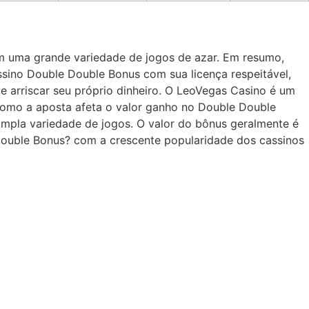
em uma grande variedade de jogos de azar. Em resumo,
ssino Double Double Bonus com sua licença respeitável,
e arriscar seu próprio dinheiro. O LeoVegas Casino é um
Como a aposta afeta o valor ganho no Double Double
 ampla variedade de jogos. O valor do bônus geralmente é
ouble Bonus? com a crescente popularidade dos cassinos