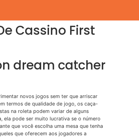
 Cassino First
son dream catcher
mentar novos jogos sem ter que arriscar
em termos de qualidade de jogo, os caça-
ostas na roleta podem variar de alguns
, ela pode ser muito lucrativa se o número
rtante que você escolha uma mesa que tenha
aqueles que oferecem aos jogadores a