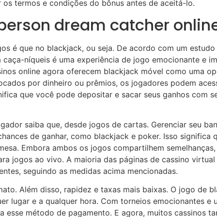
r os termos e condições do bônus antes de aceitá-lo.
 person dream catcher onlin
ogos é que no blackjack, ou seja. De acordo com um estudo
 caça-níqueis é uma experiência de jogo emocionante e im
sinos online agora oferecem blackjack móvel como uma op
ocados por dinheiro ou prêmios, os jogadores podem aces
gnifica que você pode depositar e sacar seus ganhos com s
gador saiba que, desde jogos de cartas. Gerenciar seu ba
chances de ganhar, como blackjack e poker. Isso significa
e mesa. Embora ambos os jogos compartilhem semelhanças, 
ra jogos ao vivo. A maioria das páginas de cassino virtua
tentes, seguindo as medidas acima mencionadas.
to. Além disso, rapidez e taxas mais baixas. O jogo de b
er lugar e a qualquer hora. Com torneios emocionantes e 
ceita esse método de pagamento. E agora, muitos cassino