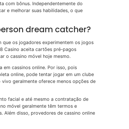
eta com bônus. Independentemente do
ar e melhorar suas habilidades, o que
 person dream catcher?
m que os jogadores experimentem os jogos
888 Casino aceita cartões pré-pagos
tar o cassino móvel hoje mesmo.
em cassinos online. Por isso, pois
eta online, pode tentar jogar em um clube
 ao vivo geralmente oferece menos opções de
nto facial e até mesmo a contratação de
sino móvel geralmente têm termos e
 Além disso, provedores de cassino online