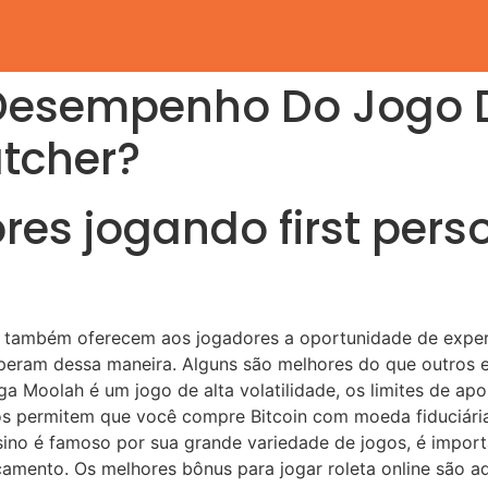
Desempenho Do Jogo De
tcher?
res jogando first per
e também oferecem aos jogadores a oportunidade de experi
 operam dessa maneira. Alguns são melhores do que outros 
ga Moolah é um jogo de alta volatilidade, os limites de ap
ços permitem que você compre Bitcoin com moeda fiduciária
sino é famoso por sua grande variedade de jogos, é impo
çamento. Os melhores bônus para jogar roleta online são 