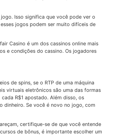
go. Isso significa que você pode ver o
 esses jogos podem ser muito difíceis de
fair Casino é um dos cassinos online mais
os e condições do cassino. Os jogadores
eios de spins, se o RTP de uma máquina
is virtuais eletrônicos são uma das formas
 cada R$1 apostado. Além disso, os
io dinheiro. Se você é novo no jogo, com
pareçam, certifique-se de que você entende
cursos de bônus, é importante escolher um