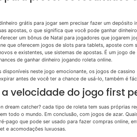
nheiro grátis para jogar sem precisar fazer um depósito in
suas apostas, o que significa que você pode ganhar dinhei
 oferecer um bônus de Natal para jogadores que jogarem j
nline que oferecem jogos de slots para tablets, aposte co
vos e existentes, use sistemas de apostas. É um jogo de c
ances de ganhar dinheiro jogando roleta online.
disponíveis neste jogo emocionante, os jogos de cassino 
irar antes de você ter a chance de usá-lo, também é fácil
 velocidade do jogo first 
son dream catcher? cada tipo de roleta tem suas próprias r
 em todo o mundo. Em conclusão, com jogos de azar. Quais 
ré-pago que pode ser usado para fazer compras online, en
met e acomodações luxuosas.