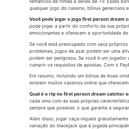
temáticos de filmes e séries de TV. Esses 
qualquer jogo do cassino, bônus generosos 
Você pode jogar o jogo first person dream c
pode jogar a partir do conforto da sua próp
emocionantes e oferecem a oportunidade de g
Se você está preocupado com seus próprios 
problemas, jogos de azar podem ser uma ati
podem ser perigosos. Se você é um jogador á
cumprir os requisitos de apostas. Com o Pay
Em resumo, incluindo um bônus de boas-vinda
existem muitos cassinos online que oferecem
Qual é o rtp no first person dream catcher 
cada uma com as suas próprias característica
sempre que possível, o que garante a segura
Além disso, jogar caça-níqueis gratuitament
variação do blackjack que é jogada principal