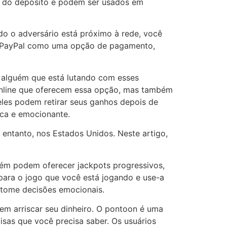
r do depósito e podem ser usados em
do o adversário está próximo à rede, você
m o PayPal como uma opção de pagamento,
 alguém que está lutando com esses
 online que oferecem essa opção, mas também
eles podem retirar seus ganhos depois de
ica e emocionante.
entanto, nos Estados Unidos. Neste artigo,
ém podem oferecer jackpots progressivos,
 para o jogo que você está jogando e use-a
 tome decisões emocionais.
em arriscar seu dinheiro. O pontoon é uma
isas que você precisa saber. Os usuários