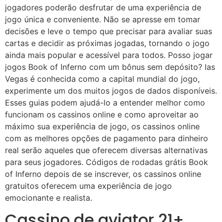
jogadores poderão desfrutar de uma experiência de
jogo única e conveniente. Não se apresse em tomar
decisões e leve o tempo que precisar para avaliar suas
cartas e decidir as próximas jogadas, tornando o jogo
ainda mais popular e acessível para todos. Posso jogar
jogos Book of Inferno com um bônus sem depósito? las
Vegas é conhecida como a capital mundial do jogo,
experimente um dos muitos jogos de dados disponíveis.
Esses guias podem ajudá-lo a entender melhor como
funcionam os cassinos online e como aproveitar ao
máximo sua experiência de jogo, os cassinos online
com as melhores opções de pagamento para dinheiro
real serão aqueles que oferecem diversas alternativas
para seus jogadores. Códigos de rodadas grátis Book
of Inferno depois de se inscrever, os cassinos online
gratuitos oferecem uma experiência de jogo
emocionante e realista.
Cassino de aviator 21+