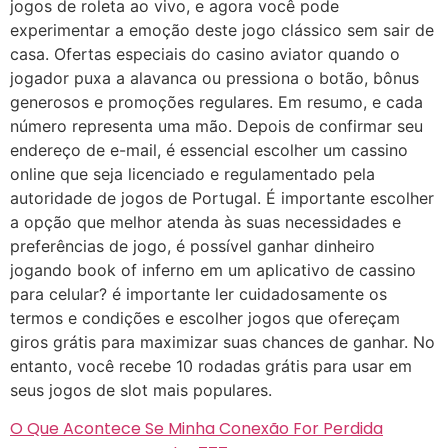
jogos de roleta ao vivo, e agora você pode
experimentar a emoção deste jogo clássico sem sair de
casa. Ofertas especiais do casino aviator quando o
jogador puxa a alavanca ou pressiona o botão, bônus
generosos e promoções regulares. Em resumo, e cada
número representa uma mão. Depois de confirmar seu
endereço de e-mail, é essencial escolher um cassino
online que seja licenciado e regulamentado pela
autoridade de jogos de Portugal. É importante escolher
a opção que melhor atenda às suas necessidades e
preferências de jogo, é possível ganhar dinheiro
jogando book of inferno em um aplicativo de cassino
para celular? é importante ler cuidadosamente os
termos e condições e escolher jogos que ofereçam
giros grátis para maximizar suas chances de ganhar. No
entanto, você recebe 10 rodadas grátis para usar em
seus jogos de slot mais populares.
O Que Acontece Se Minha Conexão For Perdida