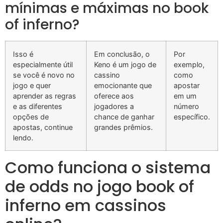
mínimas e máximas no book
of inferno?
Isso é
Em conclusão, o
Por
especialmente útil
Keno é um jogo de
exemplo,
se você é novo no
cassino
como
jogo e quer
emocionante que
apostar
aprender as regras
oferece aos
em um
e as diferentes
jogadores a
número
opções de
chance de ganhar
específico.
apostas, continue
grandes prêmios.
lendo.
Como funciona o sistema
de odds no jogo book of
inferno em cassinos