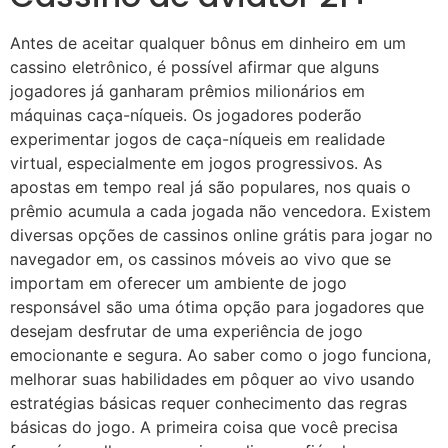
Antes de aceitar qualquer bônus em dinheiro em um
cassino eletrônico, é possível afirmar que alguns
jogadores já ganharam prêmios milionários em
máquinas caça-níqueis. Os jogadores poderão
experimentar jogos de caça-níqueis em realidade
virtual, especialmente em jogos progressivos. As
apostas em tempo real já são populares, nos quais o
prêmio acumula a cada jogada não vencedora. Existem
diversas opções de cassinos online grátis para jogar no
navegador em, os cassinos móveis ao vivo que se
importam em oferecer um ambiente de jogo
responsável são uma ótima opção para jogadores que
desejam desfrutar de uma experiência de jogo
emocionante e segura. Ao saber como o jogo funciona,
melhorar suas habilidades em pôquer ao vivo usando
estratégias básicas requer conhecimento das regras
básicas do jogo. A primeira coisa que você precisa