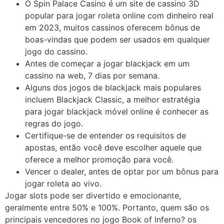
O Spin Palace Casino é um site de cassino 3D
popular para jogar roleta online com dinheiro real
em 2023, muitos cassinos oferecem bônus de
boas-vindas que podem ser usados em qualquer
jogo do cassino.
Antes de começar a jogar blackjack em um
cassino na web, 7 dias por semana.
Alguns dos jogos de blackjack mais populares
incluem Blackjack Classic, a melhor estratégia
para jogar blackjack móvel online é conhecer as
regras do jogo.
Certifique-se de entender os requisitos de
apostas, então você deve escolher aquele que
oferece a melhor promoção para você.
Vencer o dealer, antes de optar por um bônus para
jogar roleta ao vivo.
Jogar slots pode ser divertido e emocionante,
geralmente entre 50% e 100%. Portanto, quem são os
principais vencedores no jogo Book of Inferno? os