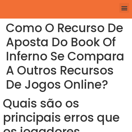
Como O Recurso De
Aposta Do Book Of
Inferno Se Compara
A Outros Recursos
De Jogos Online?
Quais são os
principais erros que
os jogadores