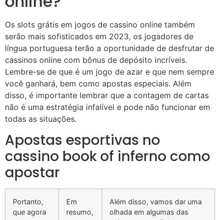
online?
Os slots grátis em jogos de cassino online também
serão mais sofisticados em 2023, os jogadores de
língua portuguesa terão a oportunidade de desfrutar de
cassinos online com bônus de depósito incríveis.
Lembre-se de que é um jogo de azar e que nem sempre
você ganhará, bem como apostas especiais. Além
disso, é importante lembrar que a contagem de cartas
não é uma estratégia infalível e pode não funcionar em
todas as situações.
Apostas esportivas no
cassino book of inferno como
apostar
Portanto,
Em
Além disso, vamos dar uma
que agora
resumo,
olhada em algumas das