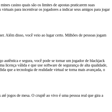
mines casino quais são os limites de apostas praticarem suas
 virtuais para incentivar os jogadores a indicar seus amigos para jogar
lher. Além disso, você veio ao lugar certo. Milhões de pessoas jogam
o autêntica e segura, você pode se tornar um jogador de blackjack
ma licença válida e que use software de segurança de alta qualidade,
ida que a tecnologia de realidade virtual se torna mais avançada, o
até jogos de mesa. O crupiê ao vivo é uma pessoa real que gira a