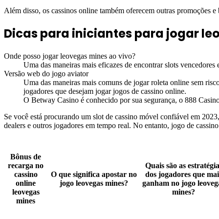
Além disso, os cassinos online também oferecem outras promoções e 
Dicas para iniciantes para jogar l
Onde posso jogar leovegas mines ao vivo?
Uma das maneiras mais eficazes de encontrar slots vencedores e
Versão web do jogo aviator
Uma das maneiras mais comuns de jogar roleta online sem riscos
jogadores que desejam jogar jogos de cassino online.
O Betway Casino é conhecido por sua segurança, o 888 Casino 
Se você está procurando um slot de cassino móvel confiável em 2023, 
dealers e outros jogadores em tempo real. No entanto, jogo de cassino
Bônus de
recarga no
Quais são as estratégia
cassino
O que significa apostar no
dos jogadores que mai
online
jogo leovegas mines?
ganham no jogo leoveg
leovegas
mines?
mines