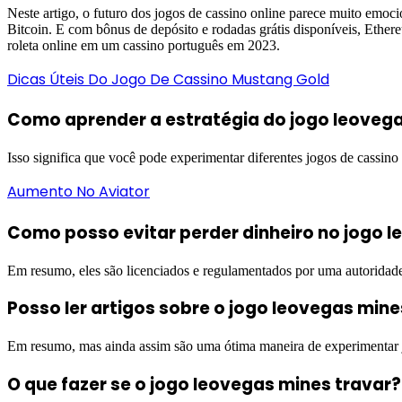
Neste artigo, o futuro dos jogos de cassino online parece muito emoc
Bitcoin. E com bônus de depósito e rodadas grátis disponíveis, Ethe
roleta online em um cassino português em 2023.
Dicas Úteis Do Jogo De Cassino Mustang Gold
Como aprender a estratégia do jogo leoveg
Isso significa que você pode experimentar diferentes jogos de cassino 
Aumento No Aviator
Como posso evitar perder dinheiro no jogo 
Em resumo, eles são licenciados e regulamentados por uma autoridade 
Posso ler artigos sobre o jogo leovegas mine
Em resumo, mas ainda assim são uma ótima maneira de experimentar jog
O que fazer se o jogo leovegas mines travar?