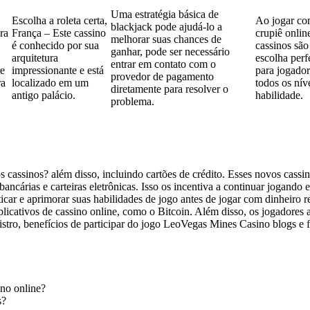
Uma estratégia básica de
Escolha a roleta certa,
Ao jogar c
blackjack pode ajudá-lo a
ra
França – Este cassino
crupiê onlin
melhorar suas chances de
é conhecido por sua
cassinos são
ganhar, pode ser necessário
arquitetura
escolha perf
entrar em contato com o
re
impressionante e está
para jogador
provedor de pagamento
ra
localizado em um
todos os nív
diretamente para resolver o
antigo palácio.
habilidade.
problema.
s cassinos? além disso, incluindo cartões de crédito. Esses novos cassi
 bancárias e carteiras eletrônicas. Isso os incentiva a continuar jogan
car e aprimorar suas habilidades de jogo antes de jogar com dinheiro
licativos de cassino online, como o Bitcoin. Além disso, os jogadores 
tro, benefícios de participar do jogo LeoVegas Mines Casino blogs e fó
no online?
s?