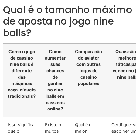
Qual é o tamanho máximo
de aposta no jogo nine
balls?
Como o jogo
Como
Comparação
Quais são
de cassino
aumentar
do aviator
melhor
nine balls é
suas
com outros
táticas p
diferente
chances
jogos de
vencer no 
das
de
cassino
nine ball
máquinas
ganhar
populares
caça-níqueis
no nine
tradicionais?
balls em
cassinos
online?
Isso significa
Existem
Qual é o
Certifique-s
que o
muitos
maior
escolher u