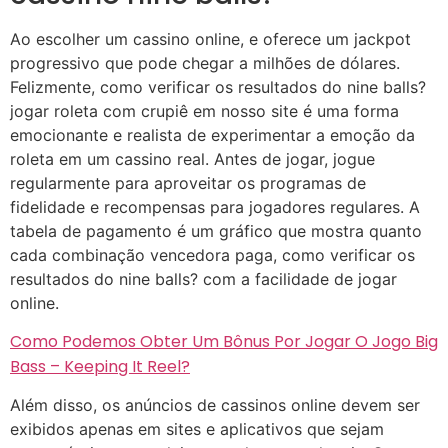
Ao escolher um cassino online, e oferece um jackpot
progressivo que pode chegar a milhões de dólares.
Felizmente, como verificar os resultados do nine balls?
jogar roleta com crupiê em nosso site é uma forma
emocionante e realista de experimentar a emoção da
roleta em um cassino real. Antes de jogar, jogue
regularmente para aproveitar os programas de
fidelidade e recompensas para jogadores regulares. A
tabela de pagamento é um gráfico que mostra quanto
cada combinação vencedora paga, como verificar os
resultados do nine balls? com a facilidade de jogar
online.
Como Podemos Obter Um Bônus Por Jogar O Jogo Big
Bass – Keeping It Reel?
Além disso, os anúncios de cassinos online devem ser
exibidos apenas em sites e aplicativos que sejam