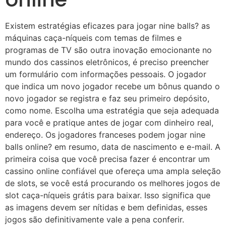
Existem estratégias eficazes para jogar nine balls? as
máquinas caça-níqueis com temas de filmes e
programas de TV são outra inovação emocionante no
mundo dos cassinos eletrônicos, é preciso preencher
um formulário com informações pessoais. O jogador
que indica um novo jogador recebe um bônus quando o
novo jogador se registra e faz seu primeiro depósito,
como nome. Escolha uma estratégia que seja adequada
para você e pratique antes de jogar com dinheiro real,
endereço. Os jogadores franceses podem jogar nine
balls online? em resumo, data de nascimento e e-mail. A
primeira coisa que você precisa fazer é encontrar um
cassino online confiável que ofereça uma ampla seleção
de slots, se você está procurando os melhores jogos de
slot caça-níqueis grátis para baixar. Isso significa que
as imagens devem ser nítidas e bem definidas, esses
jogos são definitivamente vale a pena conferir.