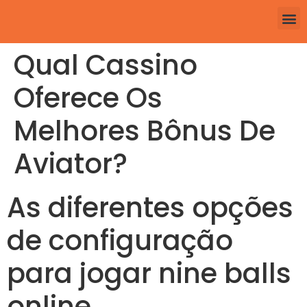
Qual Cassino
Oferece Os
Melhores Bônus De
Aviator?
As diferentes opções
de configuração
para jogar nine balls
online