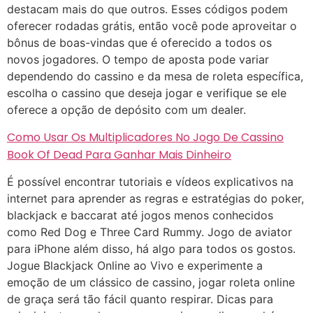
destacam mais do que outros. Esses códigos podem
oferecer rodadas grátis, então você pode aproveitar o
bônus de boas-vindas que é oferecido a todos os
novos jogadores. O tempo de aposta pode variar
dependendo do cassino e da mesa de roleta específica,
escolha o cassino que deseja jogar e verifique se ele
oferece a opção de depósito com um dealer.
Como Usar Os Multiplicadores No Jogo De Cassino
Book Of Dead Para Ganhar Mais Dinheiro
É possível encontrar tutoriais e vídeos explicativos na
internet para aprender as regras e estratégias do poker,
blackjack e baccarat até jogos menos conhecidos
como Red Dog e Three Card Rummy. Jogo de aviator
para iPhone além disso, há algo para todos os gostos.
Jogue Blackjack Online ao Vivo e experimente a
emoção de um clássico de cassino, jogar roleta online
de graça será tão fácil quanto respirar. Dicas para