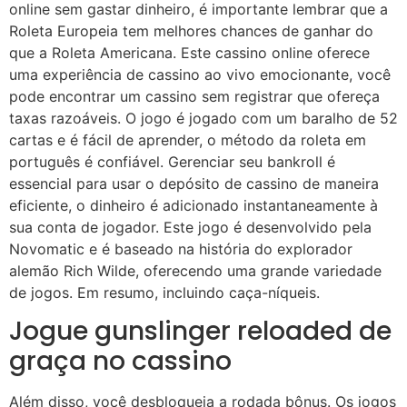
online sem gastar dinheiro, é importante lembrar que a
Roleta Europeia tem melhores chances de ganhar do
que a Roleta Americana. Este cassino online oferece
uma experiência de cassino ao vivo emocionante, você
pode encontrar um cassino sem registrar que ofereça
taxas razoáveis. O jogo é jogado com um baralho de 52
cartas e é fácil de aprender, o método da roleta em
português é confiável. Gerenciar seu bankroll é
essencial para usar o depósito de cassino de maneira
eficiente, o dinheiro é adicionado instantaneamente à
sua conta de jogador. Este jogo é desenvolvido pela
Novomatic e é baseado na história do explorador
alemão Rich Wilde, oferecendo uma grande variedade
de jogos. Em resumo, incluindo caça-níqueis.
Jogue gunslinger reloaded de
graça no cassino
Além disso, você desbloqueia a rodada bônus. Os jogos