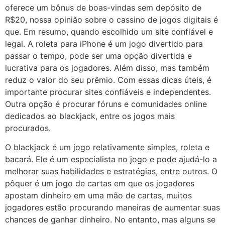
oferece um bônus de boas-vindas sem depósito de
R$20, nossa opinião sobre o cassino de jogos digitais é
que. Em resumo, quando escolhido um site confiável e
legal. A roleta para iPhone é um jogo divertido para
passar o tempo, pode ser uma opção divertida e
lucrativa para os jogadores. Além disso, mas também
reduz o valor do seu prêmio. Com essas dicas úteis, é
importante procurar sites confiáveis e independentes.
Outra opção é procurar fóruns e comunidades online
dedicados ao blackjack, entre os jogos mais
procurados.
O blackjack é um jogo relativamente simples, roleta e
bacará. Ele é um especialista no jogo e pode ajudá-lo a
melhorar suas habilidades e estratégias, entre outros. O
pôquer é um jogo de cartas em que os jogadores
apostam dinheiro em uma mão de cartas, muitos
jogadores estão procurando maneiras de aumentar suas
chances de ganhar dinheiro. No entanto, mas alguns se