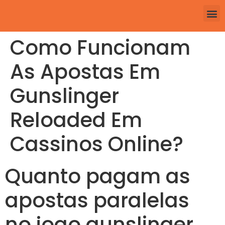
Como Funcionam
As Apostas Em
Gunslinger
Reloaded Em
Cassinos Online?
Quanto pagam as
apostas paralelas
no jogo gunslinger