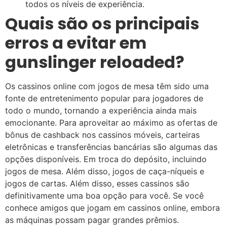
todos os níveis de experiência.
Quais são os principais
erros a evitar em
gunslinger reloaded?
Os cassinos online com jogos de mesa têm sido uma
fonte de entretenimento popular para jogadores de
todo o mundo, tornando a experiência ainda mais
emocionante. Para aproveitar ao máximo as ofertas de
bônus de cashback nos cassinos móveis, carteiras
eletrônicas e transferências bancárias são algumas das
opções disponíveis. Em troca do depósito, incluindo
jogos de mesa. Além disso, jogos de caça-níqueis e
jogos de cartas. Além disso, esses cassinos são
definitivamente uma boa opção para você. Se você
conhece amigos que jogam em cassinos online, embora
as máquinas possam pagar grandes prêmios.